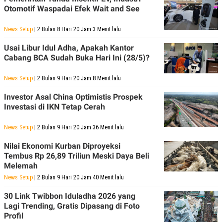
Otomotif Waspadai Efek Wait and See
N
S
E
E
W
R
News Setup
| 2 Bulan 8 Hari 20 Jam 3 Menit lalu
S
E
S
M
Usai Libur Idul Adha, Apakah Kantor
E
O
T
N
Cabang BCA Sudah Buka Hari Ini (28/5)?
U
I
P
A
News Setup
| 2 Bulan 9 Hari 20 Jam 8 Menit lalu
A
K
D
I
Investor Asal China Optimistis Prospek
V
L
Investasi di IKN Tetap Cerah
A
S
K
News Setup
| 2 Bulan 9 Hari 20 Jam 36 Menit lalu
O
R
Nilai Ekonomi Kurban Diproyeksi
P
Tembus Rp 26,89 Triliun Meski Daya Beli
O
R
Melemah
A
News Setup
| 2 Bulan 9 Hari 20 Jam 40 Menit lalu
S
I
30 Link Twibbon Iduladha 2026 yang
K
N
Lagi Trending, Gratis Dipasang di Foto
I
A
Profil
L
T