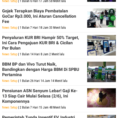
E
News Setup
| 1 Bulan 6 Hari 17 Jam 58 Menit lalu
R
Gojek Terapkan Biaya Pembatalan
F
B
GoCar Rp3.000, Ini Aturan Cancellation
O
U
K
S
Fee
U
I
News Setup
| 1 Bulan 7 Hari 18 Jam 33 Menit lalu
S
N
E
Penyaluran KUR BRI Hampir 50% Target,
S
S
Ini Cara Pengajuan KUR BRI & Cicilan
I
Per Bulan
N
S
News Setup
| 1 Bulan 14 Hari 8 Jam 2 Menit lalu
I
G
BBM BP dan Vivo Turut Naik,
H
Bandingkan dengan Harga BBM Di SPBU
T
Pertamina
S
B
News Setup
| 1 Bulan 26 Hari 14 Jam 14 Menit lalu
T
E
O
L
Pensiunan ASN Senyum Lebar! Gaji Ke-
C
A
K
N
13 Siap Cair Mulai Selasa (2/6), Ini
S
J
Komponennya
E
A
T
O
News Setup
| 2 Bulan 7 Hari 15 Jam 48 Menit lalu
U
N
P
Pemerintah Tunda Insentif EV, Industri