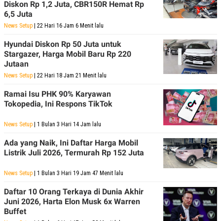
E
E
Diskon Rp 1,2 Juta, CBR150R Hemat Rp
H
S
6,5 Juta
A
T
T
Y
News Setup
| 22 Hari 16 Jam 6 Menit lalu
A
L
N
E
Hyundai Diskon Rp 50 Juta untuk
E
A
Stargazer, Harga Mobil Baru Rp 220
N
N
Jutaan
G
A
News Setup
L
L
| 22 Hari 18 Jam 21 Menit lalu
I
I
S
S
Ramai Isu PHK 90% Karyawan
H
I
Tokopedia, Ini Respons TikTok
S
E
K
News Setup
| 1 Bulan 3 Hari 14 Jam lalu
X
O
E
L
Ada yang Naik, Ini Daftar Harga Mobil
C
O
Listrik Juli 2026, Termurah Rp 152 Juta
U
M
T
I
News Setup
| 1 Bulan 3 Hari 19 Jam 47 Menit lalu
V
E
Daftar 10 Orang Terkaya di Dunia Akhir
C
O
Juni 2026, Harta Elon Musk 6x Warren
R
Buffet
N