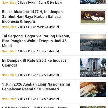
A
I
News Setup
| 2 Bulan 10 Hari 19 Jam 55 Menit lalu
S
V
K
E
Besok Iduladha 1447 H, Ini Ucapan
E
Sambut Hari Raya Kurban Bahasa
M
E
Indonesia & Inggris
N
News Setup
| 2 Bulan 11 Hari 9 Jam 43 Menit lalu
T
E
Tol Serpong–Bogor via Parung Dikebut,
R
I
Bisa Pangkas Waktu Tempuh Jadi 45
A
Menit
N
News Setup
| 2 Bulan 11 Hari 18 Jam 6 Menit lalu
L
E
Ini Dampak BI Rate 5,25% ke Industri
S
Otomotif
T
A
R
News Setup
| 2 Bulan 11 Hari 19 Jam 9 Menit lalu
I
1 Juni 2026 Apakah Libur Nasional? Ini
Penjelasan Resmi SKB 3 Menteri
KANAL
News Setup
| 2 Bulan 11 Hari 20 Jam 7 Menit lalu
P
I
U
M