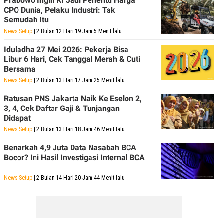
Prabowo Ingin RI Jadi Penentu Harga
S
A
CPO Dunia, Pelaku Industri: Tak
A
G
T
E
Semudah Itu
D
S
News Setup
| 2 Bulan 12 Hari 19 Jam 5 Menit lalu
A
T
Iduladha 27 Mei 2026: Pekerja Bisa
A
Libur 6 Hari, Cek Tanggal Merah & Cuti
K
L
Bersama
O
I
N
P
News Setup
| 2 Bulan 13 Hari 17 Jam 25 Menit lalu
T
S
A
U
Ratusan PNS Jakarta Naik Ke Eselon 2,
N
S
3, 4, Cek Daftar Gaji & Tunjangan
T
V
Didapat
News Setup
| 2 Bulan 13 Hari 18 Jam 46 Menit lalu
JARINGAN
Benarkah 4,9 Juta Data Nasabah BCA
Bocor? Ini Hasil Investigasi Internal BCA
K
P
O
R
News Setup
| 2 Bulan 14 Hari 20 Jam 44 Menit lalu
N
E
T
S
A
S
N
R
A
E