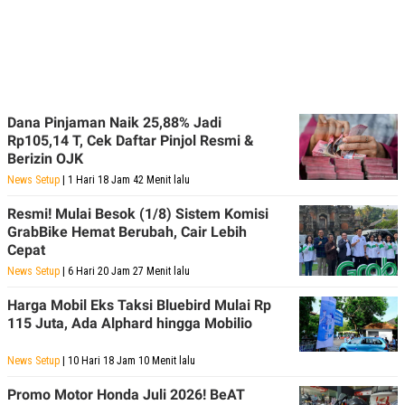
R
G
S
I
O
O
N
N
A
A
L
L
F
I
​Dana Pinjaman Naik 25,88% Jadi
N
Rp105,14 T, Cek Daftar Pinjol Resmi &
A
N
Berizin OJK
C
News Setup
| 1 Hari 18 Jam 42 Menit lalu
E
Y
C
Resmi! Mulai Besok (1/8) Sistem Komisi
A
A
GrabBike Hemat Berubah, Cair Lebih
N
R
Cepat
G
I
T
T
News Setup
| 6 Hari 20 Jam 27 Menit lalu
E
A
R
H
Harga Mobil Eks Taksi Bluebird Mulai Rp
.
U
115 Juta, Ada Alphard hingga Mobilio
.
.
News Setup
K
L
| 10 Hari 18 Jam 10 Menit lalu
E
I
S
F
Promo Motor Honda Juli 2026! BeAT