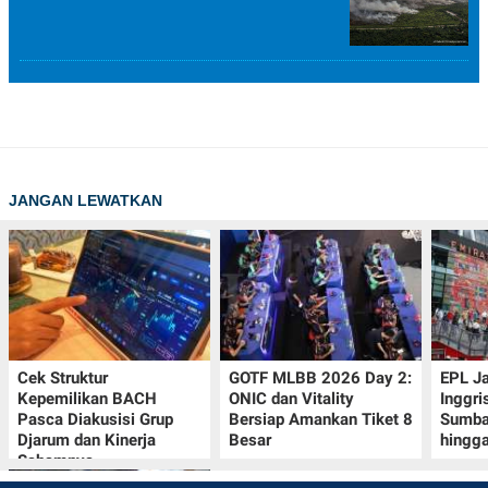
JANGAN LEWATKAN
Cek Struktur
GOTF MLBB 2026 Day 2:
EPL J
Kepemilikan BACH
ONIC dan Vitality
Inggri
Pasca Diakusisi Grup
Bersiap Amankan Tiket 8
Sumba
Djarum dan Kinerja
Besar
hingg
Sahamnya