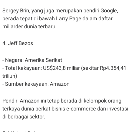
R
T
I
Sergey Brin, yang juga merupakan pendiri Google,
S
I
berada tepat di bawah Larry Page dalam daftar
N
miliarder dunia terbaru.
G
K
G
4. Jeff Bezos
M
E
D
I
- Negara: Amerika Serikat
A
.
- Total kekayaan: US$243,8 miliar (sekitar Rp4.354,41
I
triliun)
D
- Sumber kekayaan: Amazon
SITEMAP
PROFILE
TERM
Pendiri Amazon ini tetap berada di kelompok orang
OF
USE
terkaya dunia berkat bisnis e-commerce dan investasi
PEDOMAN
di berbagai sektor.
PEMBERITAAN
SIBER
PRIVACY