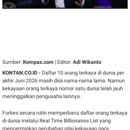
R
G
S
I
O
O
N
N
A
A
L
L
F
I
N
A
N
C
E
Sumber:
Kompas.com
| Editor:
Adi Wikanto
Y
C
A
A
KONTAN.CO.ID -
Daftar 10 orang terkaya di dunia per
N
R
akhir Juni 2026 masih diisi nama-nama lama. Namun
G
I
T
T
kekayaan orang terkaya nomor satu dunia telah jauh
E
A
R
H
meninggalkan pengusaha lainnya.
.
U
.
.
Forbes secara rutin memperbarui daftar orang terkaya
K
L
di dunia melalui Real Time Billionaires List yang
E
I
S
F
mencerminkan perubahan nilai kekayaan para