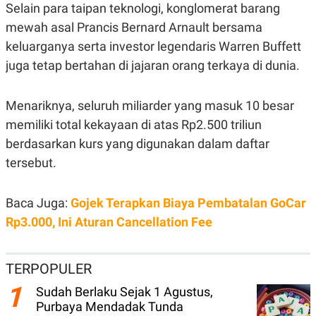
Selain para taipan teknologi, konglomerat barang
N
S
E
E
mewah asal Prancis Bernard Arnault bersama
W
R
keluarganya serta investor legendaris Warren Buffett
S
E
S
M
juga tetap bertahan di jajaran orang terkaya di dunia.
E
O
T
N
U
I
P
A
Menariknya, seluruh miliarder yang masuk 10 besar
A
K
memiliki total kekayaan di atas Rp2.500 triliun
D
I
berdasarkan kurs yang digunakan dalam daftar
V
L
A
tersebut.
S
K
O
R
Baca Juga:
Gojek Terapkan Biaya Pembatalan GoCar
P
Rp3.000, Ini Aturan Cancellation Fee
O
R
A
S
TERPOPULER
I
K
N
1
Sudah Berlaku Sejak 1 Agustus,
I
A
Purbaya Mendadak Tunda
L
T