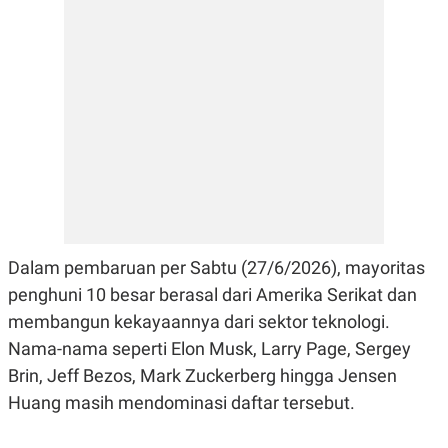
E
R
F
B
O
U
K
S
U
I
S
N
E
S
S
I
N
S
I
G
H
Dalam pembaruan per Sabtu (27/6/2026), mayoritas
T
penghuni 10 besar berasal dari Amerika Serikat dan
S
B
T
E
membangun kekayaannya dari sektor teknologi.
O
L
C
A
Nama-nama seperti Elon Musk, Larry Page, Sergey
K
N
Brin, Jeff Bezos, Mark Zuckerberg hingga Jensen
S
J
E
A
Huang masih mendominasi daftar tersebut.
T
O
U
N
P