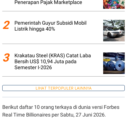
Penerapan Pajak Marketplace
A
I
S
V
K
E
E
M
2
Pemerintah Guyur Subsidi Mobil
E
Listrik hingga 40%
N
T
E
R
I
A
3
Krakatau Steel (KRAS) Catat Laba
N
Bersih US$ 10,94 Juta pada
L
Semester I-2026
E
S
T
A
R
LIHAT TERPOPULER LAINNYA
I
KANAL
Berikut daftar 10 orang terkaya di dunia versi Forbes
Real Time Billionaires per Sabtu, 27 Juni 2026.
P
I
U
M