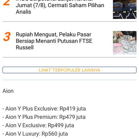
2
A
I
Jumat (7/8), Cermati Saham Pilihan
S
V
Analis
K
E
E
M
E
N
3
Rupiah Menguat, Pelaku Pasar
T
Bersiap Menanti Putusan FTSE
E
R
Russell
I
A
N
L
LIHAT TERPOPULER LAINNYA
E
S
T
A
Aion
R
I
- Aion Y Plus Exclusive: Rp419 juta
- Aion Y Plus Premium: Rp479 juta
KANAL
- Aion V Exclusive: Rp499 juta
P
I
- Aion V Luxury: Rp560 juta
U
M