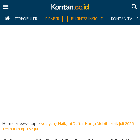
TERPOPULER
E-PAPER
BUSINESS INSIGHT
KONTAN TV
P
MY
KONTAN
Daftar
Masuk
BERITA
I
N
N
A
Home
>
newssetup
>
Ada yang Naik, Ini Daftar Harga Mobil Listrik Juli 2026,
V
S
Termurah Rp 152 Juta
E
I
S
O
T
N