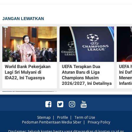
JANGAN LEWATKAN
World Bank Pekerjakan
UEFA Terapkan Dua
UEFA h
Lagi Sri Mulyani di
Aturan Baru di Liga
Ini Da
IDA22, Ini Tugasnya
Champions Musim
Menen
2026/2027, Ini Detailnya
Infant
Sitemap
|
Profile
|
Term of Use
Pedoman Pemberitaan Media Siber
|
Privacy Policy
Jadwal Perempat Final
Disclaimer: Seluruh konten berita yang ditayangkan di kontan.co.id ini