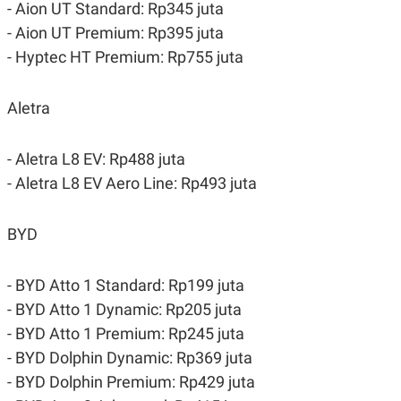
S
A
- Aion UT Standard: Rp345 juta
A
G
- Aion UT Premium: Rp395 juta
T
E
D
S
- Hyptec HT Premium: Rp755 juta
A
T
A
Aletra
K
L
O
I
N
P
- Aletra L8 EV: Rp488 juta
T
S
A
U
- Aletra L8 EV Aero Line: Rp493 juta
N
S
T
V
BYD
JARINGAN
- BYD Atto 1 Standard: Rp199 juta
K
P
- BYD Atto 1 Dynamic: Rp205 juta
O
R
- BYD Atto 1 Premium: Rp245 juta
N
E
T
S
- BYD Dolphin Dynamic: Rp369 juta
A
S
N
R
- BYD Dolphin Premium: Rp429 juta
A
E