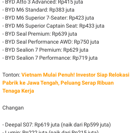
- BYD Atto 3 Advanced: Rp415 juta
C
L
A
E
- BYD M6 Standard: Rp383 juta
D
A
E
S
- BYD M6 Superior 7-Seater: Rp423 juta
M
E
- BYD M6 Superior Captain Seat: Rp433 juta
Y
.
I
- BYD Seal Premium: Rp639 juta
D
- BYD Seal Performance AWD: Rp750 juta
L
K
A
I
- BYD Sealion 7 Premium: Rp629 juta
N
N
G
E
- BYD Sealion 7 Performance: Rp719 juta
G
R
A
J
N
A
Tonton:
Vietnam Mulai Penuh! Investor Siap Relokasi
A
E
N
M
Pabrik ke Jawa Tengah, Peluang Serap Ribuan
C
I
E
T
Tenaga Kerja
T
E
A
N
K
Changan
E
A
P
D
A
V
- Deepal S07: Rp619 juta (naik dari Rp599 juta)
P
E
E
R
- Lumin: Rp222 juta (naik dari Rp215 juta)