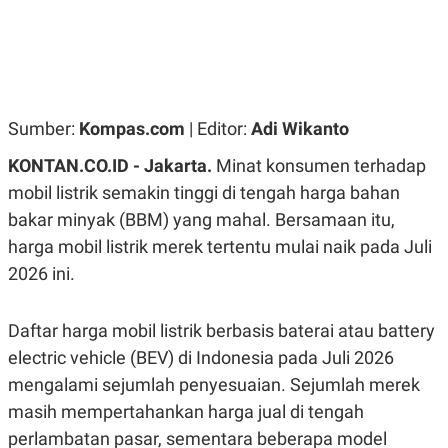
R
G
S
I
O
O
N
N
A
A
L
L
F
I
Sumber:
Kompas.com
| Editor:
Adi Wikanto
N
A
KONTAN.CO.ID - Jakarta.
Minat konsumen terhadap
N
C
mobil listrik semakin tinggi di tengah harga bahan
E
bakar minyak (BBM) yang mahal. Bersamaan itu,
Y
C
harga mobil listrik merek tertentu mulai naik pada Juli
A
A
N
R
2026 ini.
G
I
T
T
E
A
R
H
Daftar harga mobil listrik berbasis baterai atau battery
.
U
electric vehicle (BEV) di Indonesia pada Juli 2026
.
.
mengalami sejumlah penyesuaian. Sejumlah merek
K
L
masih mempertahankan harga jual di tengah
E
I
S
F
perlambatan pasar, sementara beberapa model