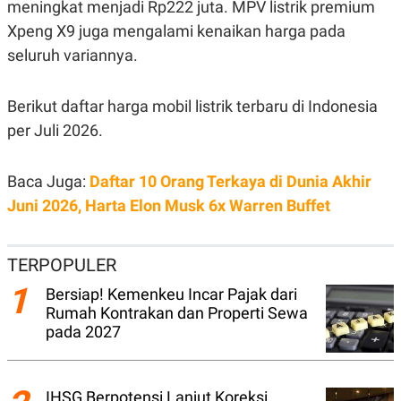
meningkat menjadi Rp222 juta. MPV listrik premium
N
S
Xpeng X9 juga mengalami kenaikan harga pada
E
E
W
R
seluruh variannya.
S
E
S
M
E
O
T
N
Berikut daftar harga mobil listrik terbaru di Indonesia
U
I
per Juli 2026.
P
A
A
K
D
I
Baca Juga:
Daftar 10 Orang Terkaya di Dunia Akhir
V
L
A
Juni 2026, Harta Elon Musk 6x Warren Buffet
S
K
O
R
TERPOPULER
P
O
1
Bersiap! Kemenkeu Incar Pajak dari
R
Rumah Kontrakan dan Properti Sewa
A
S
pada 2027
I
K
N
I
A
L
T
IHSG Berpotensi Lanjut Koreksi