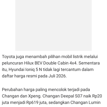
E
R
F
B
O
U
K
S
U
I
S
N
E
S
S
I
N
S
I
Toyota juga menambah pilihan mobil listrik melalui
G
H
peluncuran Hilux BEV Double Cabin 4x4. Sementara
T
itu, Hyundai Ioniq 5 N tidak lagi tercantum dalam
S
B
T
E
daftar harga resmi pada Juli 2026.
O
L
C
A
K
N
Perubahan harga paling mencolok terjadi pada
S
J
E
A
Changan dan Xpeng. Changan Deepal S07 naik Rp20
T
O
U
N
juta menjadi Rp619 juta, sedangkan Changan Lumin
P