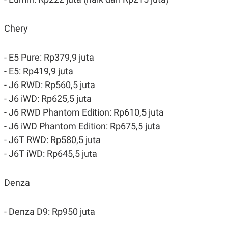
R
T
I
S
Chery
I
N
G
- E5 Pure: Rp379,9 juta
K
G
- E5: Rp419,9 juta
M
E
- J6 RWD: Rp560,5 juta
D
- J6 iWD: Rp625,5 juta
I
A
- J6 RWD Phantom Edition: Rp610,5 juta
.
I
- J6 iWD Phantom Edition: Rp675,5 juta
D
- J6T RWD: Rp580,5 juta
- J6T iWD: Rp645,5 juta
SITEMAP
PROFILE
TERM
OF
Denza
USE
PEDOMAN
PEMBERITAAN
- Denza D9: Rp950 juta
SIBER
PRIVACY