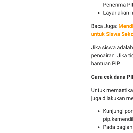
Penerima PI
Layar akan 
Baca Juga:
Mendi
untuk Siswa Sek
Jika siswa adala
pencairan. Jika t
bantuan PIP.
Cara cek dana PI
Untuk memastikan
juga dilakukan m
Kunjungi po
pip.kemendi
Pada bagian 