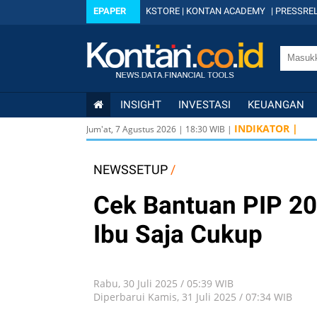
EPAPER
KSTORE
|
KONTAN ACADEMY
|
PRESSREL
INSIGHT
INVESTASI
KEUANGAN
INDIKATOR |
Jum'at, 7 Agustus 2026
|
18
:
30
WIB |
NEWSSETUP
/
Cek Bantuan PIP 20
Ibu Saja Cukup
Rabu, 30 Juli 2025 / 05:39 WIB
Diperbarui Kamis, 31 Juli 2025 / 07:34 WIB