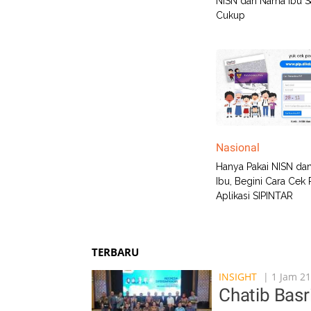
NISN dan Nama Ibu S
Cukup
Nasional
Hanya Pakai NISN da
Ibu, Begini Cara Cek 
Aplikasi SIPINTAR
TERBARU
INSIGHT
| 1 Jam 21
Chatib Basr