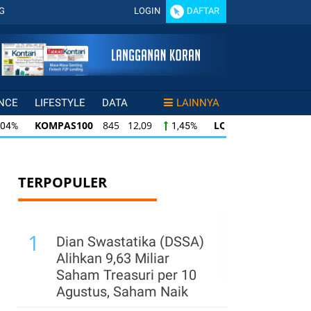
G
LOGIN
DAFTAR
NCE
LIFESTYLE
DATA
LAINNYA
KOMPAS100
845 12,09
LQ45
640 9,44
04%
1,45%
1
KOMPAS100
845 12,09
LQ45
640 9,44
4%
1,45%
1,
LQ45
640 9,44
ISSI
222 2,82
IDX3
5%
1,50%
1,29%
TERPOPULER
1
Dian Swastatika (DSSA)
Alihkan 9,63 Miliar
Saham Treasuri per 10
Agustus, Saham Naik