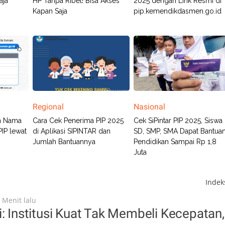
aja
HP Tanpa Ribet! Bisa Akses
2025 dengan Link Resmi di
Kapan Saja
pip.kemendikdasmen.go.id
Regional
Nasional
n Nama
Cara Cek Penerima PIP 2025
Cek SiPintar PIP 2025, Siswa
PIP lewat
di Aplikasi SIPINTAR dan
SD, SMP, SMA Dapat Bantua
Jumlah Bantuannya
Pendidikan Sampai Rp 1,8
Juta
Inde
 Menit lalu
i: Institusi Kuat Tak Membeli Kecepatan,