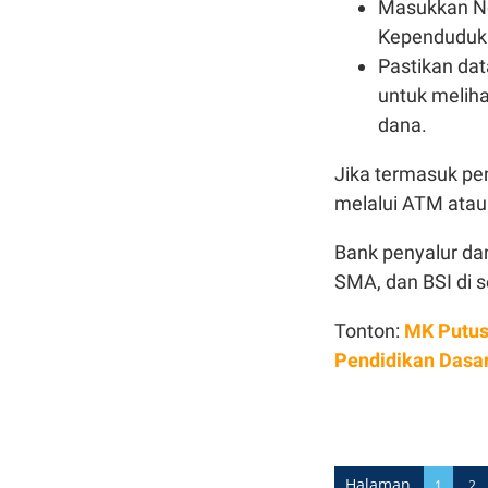
Masukkan No
Kependudukan
Pastikan dat
untuk meliha
dana.
Jika termasuk pe
melalui ATM atau
Bank penyalur da
SMA, dan BSI di 
Tonton:
MK Putus
Pendidikan Dasa
Halaman
1
2