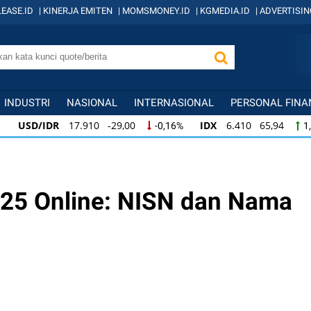
EASE.ID
|
KINERJA EMITEN
|
MOMSMONEY.ID
|
KGMEDIA.ID
|
ADVERTISIN
INDUSTRI
NASIONAL
INTERNASIONAL
PERSONAL FINA
USD/IDR
17.910 -29,00
IDX
6.410 65,94
-0,16%
1,
USD/IDR
17.910 -29,00
IDX
6.410 65,94
-0,16%
1,0
IDX
6.410 65,94
KOMPAS100
845 12,09
1,04%
1,4
25 Online: NISN dan Nama