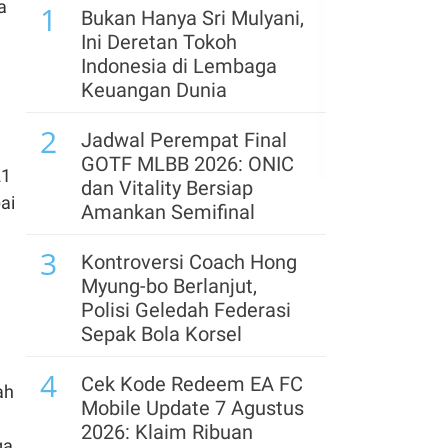
a
1
Hilirisasi, Simak Prospek
Bukan Hanya Sri Mulyani,
Saham Bumi Resources
Ini Deretan Tokoh
(BUMI)
Indonesia di Lembaga
Keuangan Dunia
6
Arab Saudi, Turki, dan
2
Pakistan Bentuk Pakta
Jadwal Perempat Final
Pertahanan di Tengah
GOTF MLBB 2026: ONIC
21
Krisis Timur Tengah
dan Vitality Bersiap
ai
Amankan Semifinal
7
Siap-Siap! Rumah
3
Kontrakan & Sewa
Kontroversi Coach Hong
Properti Akan Kena
Myung-bo Berlanjut,
Pajak Mulai Tahun 2027
Polisi Geledah Federasi
Sepak Bola Korsel
8
Defisit APBN 2027
4
Diproyeksi Melebar,
Cek Kode Redeem EA FC
ah
Target Anggaran Netral
Mobile Update 7 Agustus
Makin Berat
2026: Klaim Ribuan
ga