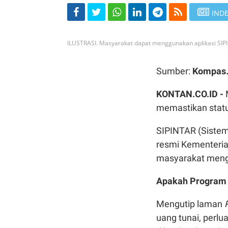
INDE
ILUSTRASI. Masyarakat dapat menggunakan aplikasi SIPI
Sumber:
Kompas
KONTAN.CO.ID -
memastikan statu
SIPINTAR (Sistem 
resmi Kementeri
masyarakat menge
Apakah Program I
Mengutip laman
uang tunai, perlu