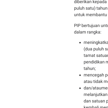
diberikan kepada 
puluh satu) tahun
untuk membantu b
PIP bertujuan un
dalam rangka:
meningkatka
(dua puluh 
tamat satua
pendidikan m
tahun;
mencegah pes
atau tidak m
dan/ataumena
melanjutkan
dan satuan p
kembali menc