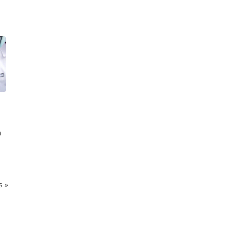
n
ks
»