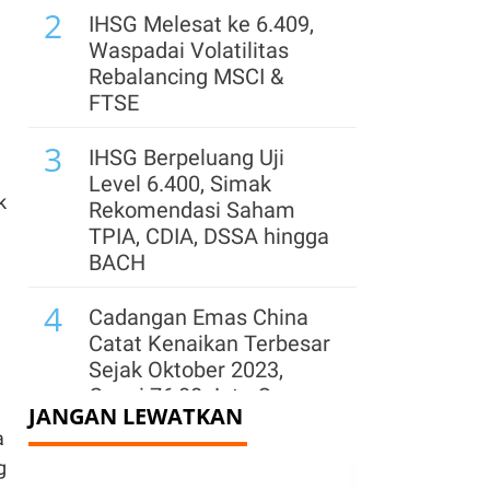
2
IHSG Melesat ke 6.409,
Waspadai Volatilitas
Rebalancing MSCI &
FTSE
3
IHSG Berpeluang Uji
Level 6.400, Simak
k
Rekomendasi Saham
TPIA, CDIA, DSSA hingga
BACH
4
Cadangan Emas China
Catat Kenaikan Terbesar
Sejak Oktober 2023,
Capai 76,08 Juta Ons
JANGAN LEWATKAN
a
5
Hendak Akuisisi
g
Tambang hingga