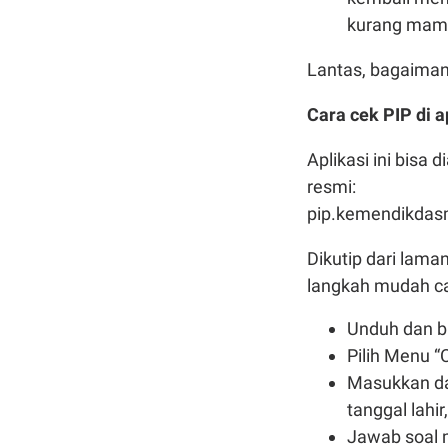
kurang mam
Lantas, bagaiman
Cara cek PIP di 
Aplikasi ini bisa
resmi:
pip.kemendikdas
Dikutip dari lama
langkah mudah ca
Unduh dan b
Pilih Menu “
Masukkan da
tanggal lahi
Jawab soal m