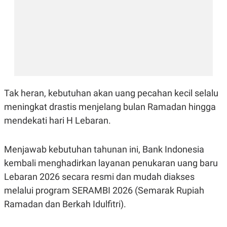
E
R
F
B
O
U
K
S
U
I
S
N
E
S
S
I
Tak heran, kebutuhan akan uang pecahan kecil selalu
N
S
meningkat drastis menjelang bulan Ramadan hingga
I
mendekati hari H Lebaran.
G
H
T
Menjawab kebutuhan tahunan ini, Bank Indonesia
S
B
T
E
kembali menghadirkan layanan penukaran uang baru
O
L
C
A
Lebaran 2026 secara resmi dan mudah diakses
K
N
melalui program SERAMBI 2026 (Semarak Rupiah
S
J
E
A
Ramadan dan Berkah Idulfitri).
T
O
U
N
P