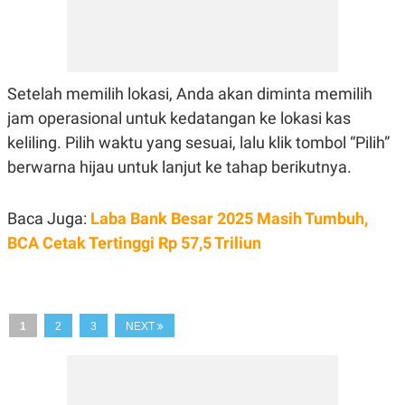
R
T
I
S
I
N
G
Setelah memilih lokasi, Anda akan diminta memilih
K
jam operasional untuk kedatangan ke lokasi kas
G
M
keliling. Pilih waktu yang sesuai, lalu klik tombol “Pilih”
E
D
berwarna hijau untuk lanjut ke tahap berikutnya.
I
A
.
Baca Juga:
Laba Bank Besar 2025 Masih Tumbuh,
I
D
BCA Cetak Tertinggi Rp 57,5 Triliun
SITEMAP
PROFILE
TERM
OF
1
2
3
NEXT
USE
PEDOMAN
PEMBERITAAN
SIBER
PRIVACY