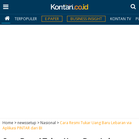
TERPOPULER
E-PAPER
BUSINESS INSIGHT
KONTAN TV
P
MY
KONTAN
Daftar
Masuk
BERITA
I
N
N
A
Home
>
newssetup
>
Nasional
>
Cara Resmi Tukar Uang Baru Lebaran via
V
S
Aplikasi PINTAR dari BI
E
I
S
O
T
N