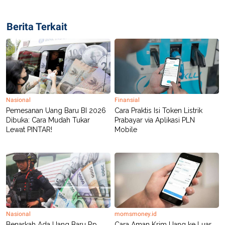
Berita Terkait
Nasional
Finansial
Pemesanan Uang Baru BI 2026
Cara Praktis Isi Token Listrik
Dibuka: Cara Mudah Tukar
Prabayar via Aplikasi PLN
Lewat PINTAR!
Mobile
Nasional
momsmoney.id
Benarkah Ada Uang Baru Rp
Cara Aman Krim Uang ke Luar