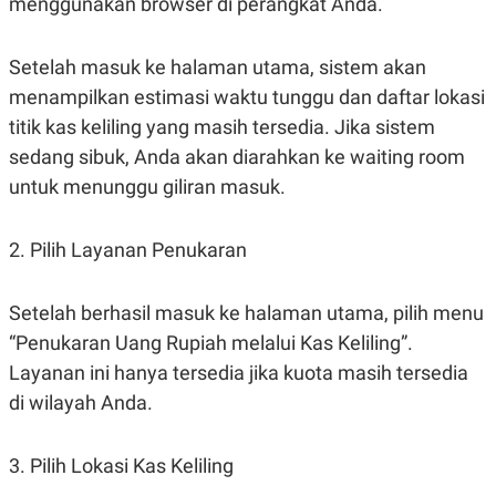
menggunakan browser di perangkat Anda.
S
A
A
G
T
E
D
S
Setelah masuk ke halaman utama, sistem akan
A
menampilkan estimasi waktu tunggu dan daftar lokasi
T
A
titik kas keliling yang masih tersedia. Jika sistem
K
L
sedang sibuk, Anda akan diarahkan ke waiting room
O
I
N
P
untuk menunggu giliran masuk.
T
S
A
U
N
S
2. Pilih Layanan Penukaran
T
V
Setelah berhasil masuk ke halaman utama, pilih menu
JARINGAN
“Penukaran Uang Rupiah melalui Kas Keliling”.
Layanan ini hanya tersedia jika kuota masih tersedia
K
P
O
R
di wilayah Anda.
N
E
T
S
A
S
3. Pilih Lokasi Kas Keliling
N
R
A
E