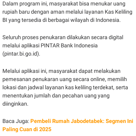
Dalam program ini, masyarakat bisa menukar uang
N
S
E
E
rupiah baru dengan aman melalui layanan Kas Keliling
W
R
BI yang tersedia di berbagai wilayah di Indonesia.
S
E
S
M
E
O
T
N
Seluruh proses penukaran dilakukan secara digital
U
I
P
A
melalui aplikasi PINTAR Bank Indonesia
A
K
(pintar.bi.go.id).
D
I
V
L
A
Melalui aplikasi ini, masyarakat dapat melakukan
S
K
pemesanan penukaran uang secara online, memilih
O
R
lokasi dan jadwal layanan kas keliling terdekat, serta
P
menentukan jumlah dan pecahan uang yang
O
R
diinginkan.
A
S
I
Baca Juga:
Pembeli Rumah Jabodetabek: Segmen Ini
K
N
I
A
Paling Cuan di 2025
L
T