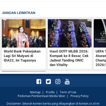
JANGAN LEWATKAN
World Bank Pekerjakan
Hasil GOTF MLBB 2026:
UEFA 
Lagi Sri Mulyani di
Kompak ke 8 Besar, Cek
Aturan
IDA22, Ini Tugasnya
Jadwal Tanding ONIC
Champ
dan Vitality
2026/2
Sitemap
|
Profile
|
Term of Use
Pedoman Pemberitaan Media Siber
|
Privacy Policy
Jadwal Persija vs Arema
Disclaimer: Seluruh konten berita yang ditayangkan di kontan.co.id ini