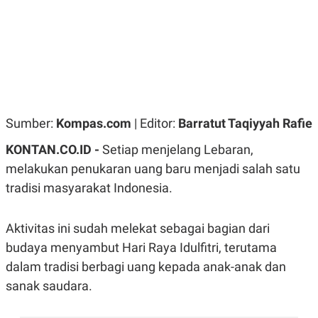
R
G
S
I
O
O
N
N
A
A
L
L
F
I
N
A
Sumber:
Kompas.com
| Editor:
Barratut Taqiyyah Rafie
N
C
E
KONTAN.CO.ID -
Setiap menjelang Lebaran,
Y
C
melakukan penukaran uang baru menjadi salah satu
A
A
tradisi masyarakat Indonesia.
N
R
G
I
T
T
E
A
Aktivitas ini sudah melekat sebagai bagian dari
R
H
.
U
budaya menyambut Hari Raya Idulfitri, terutama
.
dalam tradisi berbagi uang kepada anak-anak dan
.
sanak saudara.
K
L
E
I
S
F