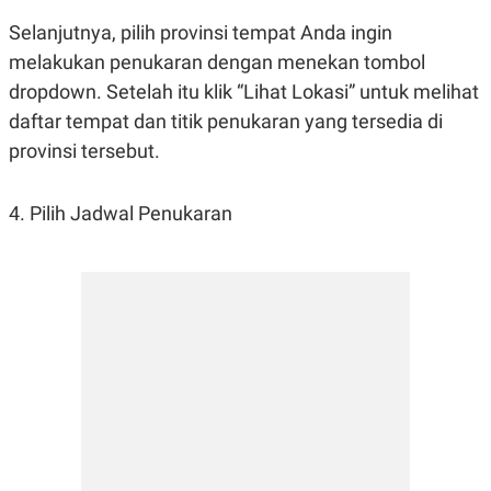
C
L
A
E
Selanjutnya, pilih provinsi tempat Anda ingin
D
A
E
S
melakukan penukaran dengan menekan tombol
M
E
dropdown. Setelah itu klik “Lihat Lokasi” untuk melihat
Y
.
I
daftar tempat dan titik penukaran yang tersedia di
D
provinsi tersebut.
L
K
A
I
N
N
G
E
4. Pilih Jadwal Penukaran
G
R
A
J
N
A
A
E
N
M
C
I
E
T
T
E
A
N
K
E
A
P
D
A
V
P
E
E
R