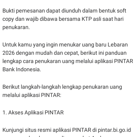
A
I
S
V
Bukti pemesanan dapat diunduh dalam bentuk soft
K
E
E
copy dan wajib dibawa bersama KTP asli saat hari
M
penukaran.
E
N
T
E
Untuk kamu yang ingin menukar uang baru Lebaran
R
I
2026 dengan mudah dan cepat, berikut ini panduan
A
lengkap cara penukaran uang melalui aplikasi PINTAR
N
Bank Indonesia.
L
E
S
T
Berikut langkah-langkah lengkap penukaran uang
A
R
melalui aplikasi PINTAR:
I
1. Akses Aplikasi PINTAR
KANAL
P
I
Kunjungi situs resmi aplikasi PINTAR di pintar.bi.go.id
U
M