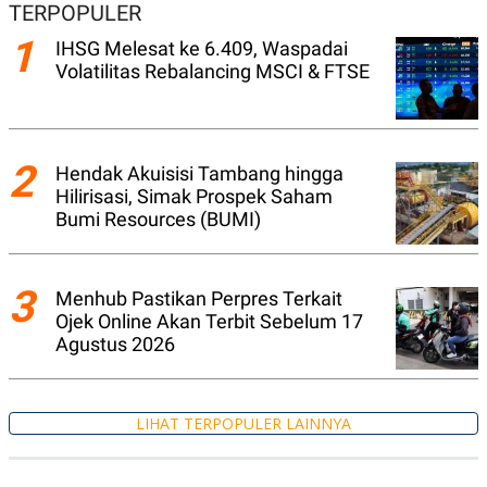
A
I
TERPOPULER
S
V
1
K
E
IHSG Melesat ke 6.409, Waspadai
E
Volatilitas Rebalancing MSCI & FTSE
M
E
N
T
E
R
2
Hendak Akuisisi Tambang hingga
I
Hilirisasi, Simak Prospek Saham
A
N
Bumi Resources (BUMI)
L
E
S
3
Menhub Pastikan Perpres Terkait
T
A
Ojek Online Akan Terbit Sebelum 17
R
Agustus 2026
I
KANAL
LIHAT TERPOPULER LAINNYA
P
I
U
M