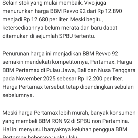
S
A
Selain stok yang mulai membaik, Vivo juga
A
G
menurunkan harga BBM Revvo 92 dari Rp 12.890
T
E
D
S
menjadi Rp 12.680 per liter. Meski begitu,
A
T
ketersediaannya belum merata dan baru dapat
A
ditemukan di sejumlah SPBU tertentu.
K
L
O
I
N
P
Penurunan harga ini menjadikan BBM Revvo 92
T
S
A
U
semakin mendekati kompetitornya, Pertamax. Harga
N
S
T
BBM Pertamax di Pulau Jawa, Bali dan Nusa Tenggara
V
pada November 2025 sebesar Rp 12.200 per liter.
Harga Pertamax tersebut tetap dibandingkan sebulan
JARINGAN
sebelumnya.
K
P
O
R
Meski harga Pertamax lebih murah, banyak konsumen
N
E
T
S
yang membeli BBM RON 92 di SPBU non Pertamina.
A
S
Hal ini menyusul banyaknya keluhan penggua BBM
N
R
A
E
Pertamax beberapa waktu lalu.