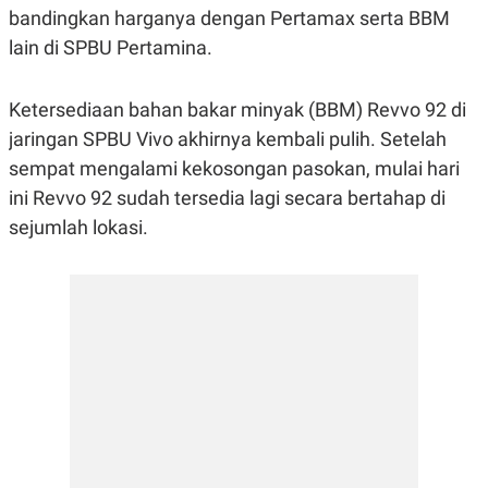
E
E
bandingkan harganya dengan Pertamax serta BBM
H
S
A
T
lain di SPBU Pertamina.
T
Y
A
L
N
E
Ketersediaan bahan bakar minyak (BBM) Revvo 92 di
E
A
N
N
jaringan SPBU Vivo akhirnya kembali pulih. Setelah
G
A
sempat mengalami kekosongan pasokan, mulai hari
L
L
I
I
ini Revvo 92 sudah tersedia lagi secara bertahap di
S
S
H
I
sejumlah lokasi.
S
E
K
X
O
E
L
C
O
U
M
T
I
V
E
C
O
R
N