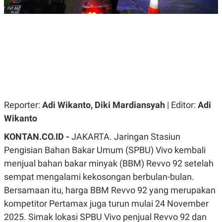
R
G
S
I
O
O
N
N
A
A
L
L
F
I
N
A
N
C
E
Reporter:
Adi Wikanto, Diki Mardiansyah
| Editor:
Adi
Y
C
Wikanto
A
A
N
R
KONTAN.CO.ID -
JAKARTA. Jaringan Stasiun
G
I
T
T
Pengisian Bahan Bakar Umum (SPBU) Vivo kembali
E
A
R
H
menjual bahan bakar minyak (BBM) Revvo 92 setelah
.
U
sempat mengalami kekosongan berbulan-bulan.
.
.
Bersamaan itu, harga BBM Revvo 92 yang merupakan
K
L
kompetitor Pertamax juga turun mulai 24 November
E
I
S
F
2025. Simak lokasi SPBU Vivo penjual Revvo 92 dan