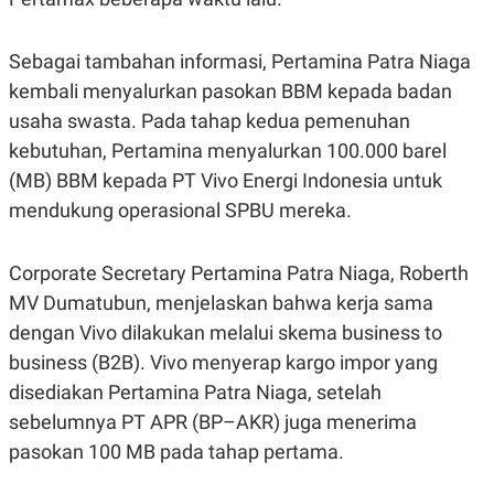
C
L
A
E
D
A
E
S
Sebagai tambahan informasi, Pertamina Patra Niaga
M
E
kembali menyalurkan pasokan BBM kepada badan
Y
.
I
usaha swasta. Pada tahap kedua pemenuhan
D
kebutuhan, Pertamina menyalurkan 100.000 barel
L
K
A
I
(MB) BBM kepada PT Vivo Energi Indonesia untuk
N
N
mendukung operasional SPBU mereka.
G
E
G
R
A
J
N
A
Corporate Secretary Pertamina Patra Niaga, Roberth
A
E
N
M
MV Dumatubun, menjelaskan bahwa kerja sama
C
I
dengan Vivo dilakukan melalui skema business to
E
T
T
E
business (B2B). Vivo menyerap kargo impor yang
A
N
K
disediakan Pertamina Patra Niaga, setelah
E
A
sebelumnya PT APR (BP–AKR) juga menerima
P
D
pasokan 100 MB pada tahap pertama.
A
V
P
E
E
R