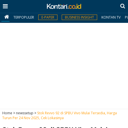
TERPOPULER
E-PAPER
BUSINESS INSIGHT
KONTAN TV
P
MY
KONTAN
Daftar
Masuk
BERITA
I
N
N
A
Home
>
newssetup
>
Stok Revvo 92 di SPBU Vivo Mulai Tersedia, Harga
V
S
Turun Per 24 Nov 2025, Cek Lokasinya
E
I
S
O
T
N