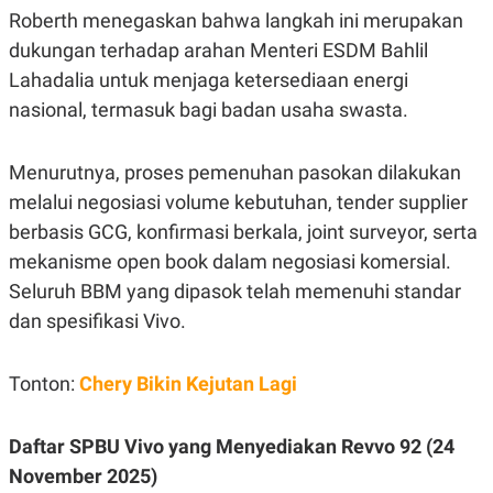
R
T
Roberth menegaskan bahwa langkah ini merupakan
I
S
dukungan terhadap arahan Menteri ESDM Bahlil
I
Lahadalia untuk menjaga ketersediaan energi
N
G
nasional, termasuk bagi badan usaha swasta.
K
G
M
Menurutnya, proses pemenuhan pasokan dilakukan
E
D
melalui negosiasi volume kebutuhan, tender supplier
I
berbasis GCG, konfirmasi berkala, joint surveyor, serta
A
.
mekanisme open book dalam negosiasi komersial.
I
D
Seluruh BBM yang dipasok telah memenuhi standar
dan spesifikasi Vivo.
SITEMAP
PROFILE
TERM
Tonton:
Chery Bikin Kejutan Lagi
OF
USE
PEDOMAN
Daftar SPBU Vivo yang Menyediakan Revvo 92 (24
PEMBERITAAN
SIBER
November 2025)
PRIVACY