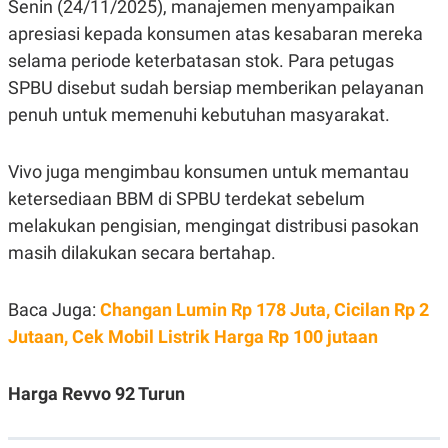
Senin (24/11/2025), manajemen menyampaikan
N
S
apresiasi kepada konsumen atas kesabaran mereka
E
E
W
R
selama periode keterbatasan stok. Para petugas
S
E
S
M
SPBU disebut sudah bersiap memberikan pelayanan
E
O
penuh untuk memenuhi kebutuhan masyarakat.
T
N
U
I
P
A
Vivo juga mengimbau konsumen untuk memantau
A
K
D
I
ketersediaan BBM di SPBU terdekat sebelum
V
L
A
melakukan pengisian, mengingat distribusi pasokan
S
masih dilakukan secara bertahap.
K
O
R
P
Baca Juga:
Changan Lumin Rp 178 Juta, Cicilan Rp 2
O
R
Jutaan, Cek Mobil Listrik Harga Rp 100 jutaan
A
S
I
Harga Revvo 92 Turun
K
N
I
A
L
T