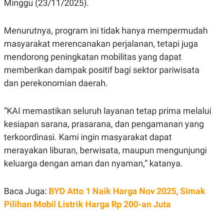
Minggu (23/11/2025).
N
S
E
E
W
R
Menurutnya, program ini tidak hanya mempermudah
S
E
S
M
masyarakat merencanakan perjalanan, tetapi juga
E
O
mendorong peningkatan mobilitas yang dapat
T
N
U
I
memberikan dampak positif bagi sektor pariwisata
P
A
dan perekonomian daerah.
A
K
D
I
V
L
A
“KAI memastikan seluruh layanan tetap prima melalui
S
kesiapan sarana, prasarana, dan pengamanan yang
K
O
terkoordinasi. Kami ingin masyarakat dapat
R
P
merayakan liburan, berwisata, maupun mengunjungi
O
R
keluarga dengan aman dan nyaman,” katanya.
A
S
I
Baca Juga:
BYD Atto 1 Naik Harga Nov 2025, Simak
K
N
Pilihan Mobil Listrik Harga Rp 200-an Juta
I
A
L
T