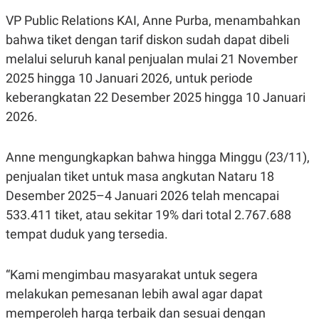
A
I
S
V
VP Public Relations KAI, Anne Purba, menambahkan
K
E
bahwa tiket dengan tarif diskon sudah dapat dibeli
E
M
melalui seluruh kanal penjualan mulai 21 November
E
N
2025 hingga 10 Januari 2026, untuk periode
T
keberangkatan 22 Desember 2025 hingga 10 Januari
E
R
2026.
I
A
N
Anne mengungkapkan bahwa hingga Minggu (23/11),
L
E
penjualan tiket untuk masa angkutan Nataru 18
S
Desember 2025–4 Januari 2026 telah mencapai
T
A
533.411 tiket, atau sekitar 19% dari total 2.767.688
R
I
tempat duduk yang tersedia.
KANAL
“Kami mengimbau masyarakat untuk segera
melakukan pemesanan lebih awal agar dapat
P
I
memperoleh harga terbaik dan sesuai dengan
U
M