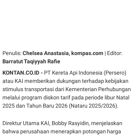
R
G
S
I
O
O
N
N
A
A
L
L
F
I
N
A
Penulis:
Chelsea Anastasia, kompas.com
| Editor:
N
C
Barratut Taqiyyah Rafie
E
Y
C
KONTAN.CO.ID -
PT Kereta Api Indonesia (Persero)
A
A
atau KAI memberikan dukungan terhadap kebijakan
N
R
G
I
stimulus transportasi dari Kementerian Perhubungan
T
T
E
A
melalui program diskon tarif pada periode libur Natal
R
H
.
U
2025 dan Tahun Baru 2026 (Nataru 2025/2026).
.
.
Direktur Utama KAI, Bobby Rasyidin, menjelaskan
K
L
E
I
bahwa perusahaan menerapkan potongan harga
S
F