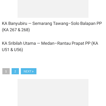
KA Banyubiru — Semarang Tawang–Solo Balapan PP
(KA 267 & 268)
KA Sribilah Utama — Medan–Rantau Prapat PP (KA
U51 & U56)
1
2
NEXT