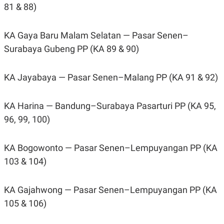
R
T
81 & 88)
I
S
I
KA Gaya Baru Malam Selatan — Pasar Senen–
N
G
Surabaya Gubeng PP (KA 89 & 90)
K
G
M
KA Jayabaya — Pasar Senen–Malang PP (KA 91 & 92)
E
D
I
KA Harina — Bandung–Surabaya Pasarturi PP (KA 95,
A
.
96, 99, 100)
I
D
KA Bogowonto — Pasar Senen–Lempuyangan PP (KA
103 & 104)
SITEMAP
PROFILE
TERM
OF
USE
KA Gajahwong — Pasar Senen–Lempuyangan PP (KA
PEDOMAN
105 & 106)
PEMBERITAAN
SIBER
PRIVACY