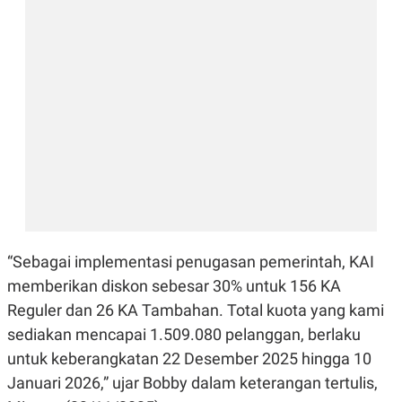
E
R
F
B
O
U
K
S
U
I
S
N
E
S
S
I
N
S
I
G
H
T
“Sebagai implementasi penugasan pemerintah, KAI
S
B
T
E
memberikan diskon sebesar 30% untuk 156 KA
O
L
Reguler dan 26 KA Tambahan. Total kuota yang kami
C
A
K
N
sediakan mencapai 1.509.080 pelanggan, berlaku
S
J
E
A
untuk keberangkatan 22 Desember 2025 hingga 10
T
O
Januari 2026,” ujar Bobby dalam keterangan tertulis,
U
N
P