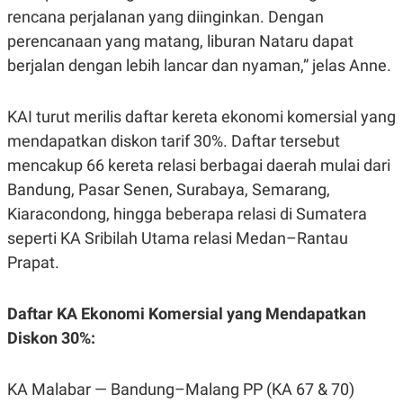
S
A
rencana perjalanan yang diinginkan. Dengan
A
G
T
E
perencanaan yang matang, liburan Nataru dapat
D
S
A
berjalan dengan lebih lancar dan nyaman,” jelas Anne.
T
A
KAI turut merilis daftar kereta ekonomi komersial yang
K
L
O
I
mendapatkan diskon tarif 30%. Daftar tersebut
N
P
T
S
mencakup 66 kereta relasi berbagai daerah mulai dari
A
U
N
S
Bandung, Pasar Senen, Surabaya, Semarang,
T
Kiaracondong, hingga beberapa relasi di Sumatera
V
seperti KA Sribilah Utama relasi Medan–Rantau
Prapat.
JARINGAN
K
P
Daftar KA Ekonomi Komersial yang Mendapatkan
O
R
N
E
Diskon 30%:
T
S
A
S
N
R
KA Malabar — Bandung–Malang PP (KA 67 & 70)
A
E