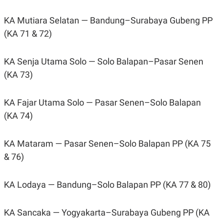
C
L
A
E
D
A
KA Mutiara Selatan — Bandung–Surabaya Gubeng PP
E
S
(KA 71 & 72)
M
E
Y
.
I
D
KA Senja Utama Solo — Solo Balapan–Pasar Senen
L
K
(KA 73)
A
I
N
N
G
E
G
R
KA Fajar Utama Solo — Pasar Senen–Solo Balapan
A
J
(KA 74)
N
A
A
E
N
M
C
I
KA Mataram — Pasar Senen–Solo Balapan PP (KA 75
E
T
& 76)
T
E
A
N
K
KA Lodaya — Bandung–Solo Balapan PP (KA 77 & 80)
E
A
P
D
A
V
P
E
KA Sancaka — Yogyakarta–Surabaya Gubeng PP (KA
E
R