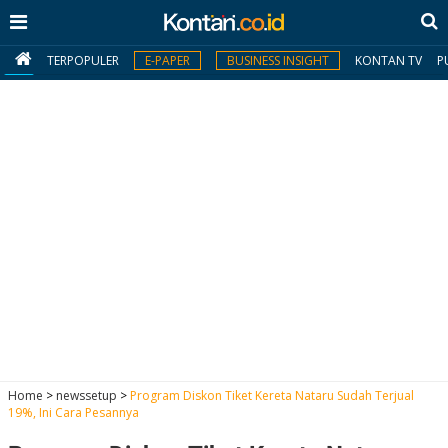
TERPOPULER
E-PAPER
BUSINESS INSIGHT
KONTAN TV
P
MY
KONTAN
Daftar
Masuk
BERITA
I
N
N
A
Home
>
newssetup
>
Program Diskon Tiket Kereta Nataru Sudah Terjual
V
S
19%, Ini Cara Pesannya
E
I
S
O
T
N