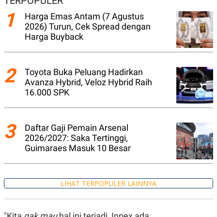
TERPOPULER
N
S
1
Harga Emas Antam (7 Agustus
E
E
W
R
2026) Turun, Cek Spread dengan
S
E
Harga Buyback
S
M
E
O
T
N
U
I
2
P
A
Toyota Buka Peluang Hadirkan
Avanza Hybrid, Veloz Hybrid Raih
A
K
D
I
16.000 SPK
V
L
A
S
K
3
Daftar Gaji Pemain Arsenal
O
2026/2027: Saka Tertinggi,
R
P
Guimaraes Masuk 10 Besar
O
R
A
S
LIHAT TERPOPULER LAINNYA
I
K
N
I
A
L
T
"Kita
gak mau
hal ini terjadi, Inpex ada