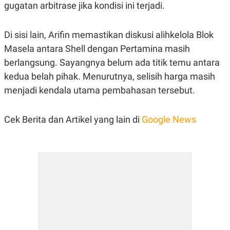
C
L
gugatan arbitrase jika kondisi ini terjadi.
A
E
D
A
E
S
Di sisi lain, Arifin memastikan diskusi alihkelola Blok
M
E
Y
.
Masela antara Shell dengan Pertamina masih
I
D
berlangsung. Sayangnya belum ada titik temu antara
L
K
kedua belah pihak. Menurutnya, selisih harga masih
A
I
menjadi kendala utama pembahasan tersebut.
N
N
G
E
G
R
A
J
Cek Berita dan Artikel yang lain di
Google News
N
A
A
E
N
M
C
I
E
T
T
E
A
N
K
E
A
P
D
A
V
P
E
E
R