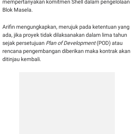
mempertanyakan komitmen Shell dalam pengelolaan
R
G
S
I
Blok Masela.
O
O
N
N
A
A
Arifin mengungkapkan, merujuk pada ketentuan yang
L
L
F
ada, jika proyek tidak dilaksanakan dalam lima tahun
I
N
sejak persetujuan
Plan of Development
(POD) atau
A
rencana pengembangan diberikan maka kontrak akan
N
C
ditinjau kembali.
E
Y
C
A
A
N
R
G
I
T
T
E
A
R
H
.
U
.
.
K
L
E
I
S
F