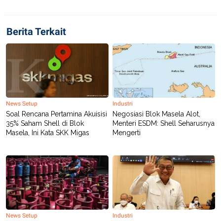
POLICY
Berita Terkait
News Setup
Industri
Soal Rencana Pertamina Akuisisi
Negosiasi Blok Masela Alot,
35% Saham Shell di Blok
Menteri ESDM: Shell Seharusnya
Masela, Ini Kata SKK Migas
Mengerti
News Setup
Industri