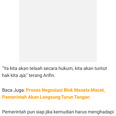
S
A
A
G
T
E
D
S
A
T
A
K
L
O
I
N
P
T
S
A
U
N
S
T
V
"Ya kita akan telaah secara hukum, kita akan tuntut
hak kita
aja
," terang Arifin.
JARINGAN
K
P
Baca Juga:
Proses Negosiasi Blok Masela Macet,
O
R
Pemerintah Akan Langsung Turun Tangan
N
E
T
S
A
S
N
R
Pemerintah pun siap jika kemudian harus menghadapi
A
E