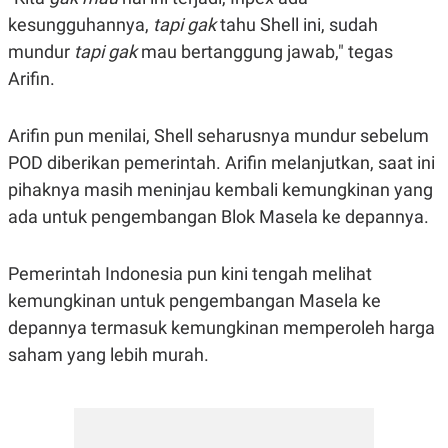
A
I
kesungguhannya,
S
V
tapi gak
tahu Shell ini, sudah
K
E
mundur
tapi gak
mau bertanggung jawab," tegas
E
M
Arifin.
E
N
T
Arifin pun menilai, Shell seharusnya mundur sebelum
E
R
POD diberikan pemerintah. Arifin melanjutkan, saat ini
I
A
pihaknya masih meninjau kembali kemungkinan yang
N
ada untuk pengembangan Blok Masela ke depannya.
L
E
S
Pemerintah Indonesia pun kini tengah melihat
T
A
kemungkinan untuk pengembangan Masela ke
R
I
depannya termasuk kemungkinan memperoleh harga
saham yang lebih murah.
KANAL
P
I
U
M