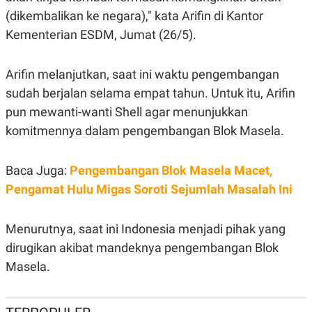
E
(dikembalikan ke negara)," kata Arifin di Kantor
R
F
B
Kementerian ESDM, Jumat (26/5).
O
U
K
S
U
I
Arifin melanjutkan, saat ini waktu pengembangan
S
N
E
sudah berjalan selama empat tahun. Untuk itu, Arifin
S
pun mewanti-wanti Shell agar menunjukkan
S
I
komitmennya dalam pengembangan Blok Masela.
N
S
I
G
Baca Juga:
Pengembangan Blok Masela Macet,
H
Pengamat Hulu Migas Soroti Sejumlah Masalah Ini
T
S
B
T
E
Menurutnya, saat ini Indonesia menjadi pihak yang
O
L
C
A
dirugikan akibat mandeknya pengembangan Blok
K
N
S
J
Masela.
E
A
T
O
U
N
P