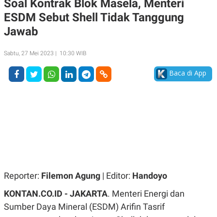
Soal Kontrak Blok Masela, Menteri
A
A
ESDM Sebut Shell Tidak Tanggung
S
L
I
Jawab
K
I
E
N
U
D
Sabtu, 27 Mei 2023 | 10:30 WIB
A
U
N
S
Baca di App
G
T
A
R
N
I
P
I
E
N
L
T
U
E
A
R
N
N
G
A
U
S
S
I
A
O
Reporter:
Filemon Agung
| Editor:
Handoyo
H
N
A
A
KONTAN.CO.ID -
JAKARTA
. Menteri Energi dan
L
Sumber Daya Mineral (ESDM) Arifin Tasrif
P
R
E
E