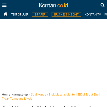
TERPOPULER
E-PAPER
BUSINESS INSIGHT
KONTAN TV
P
MY
KONTAN
Daftar
Masuk
BERITA
I
N
N
A
Home
>
newssetup
>
Soal Kontrak Blok Masela, Menteri ESDM Sebut Shell
V
S
Tidak Tanggung Jawab
E
I
S
O
T
N