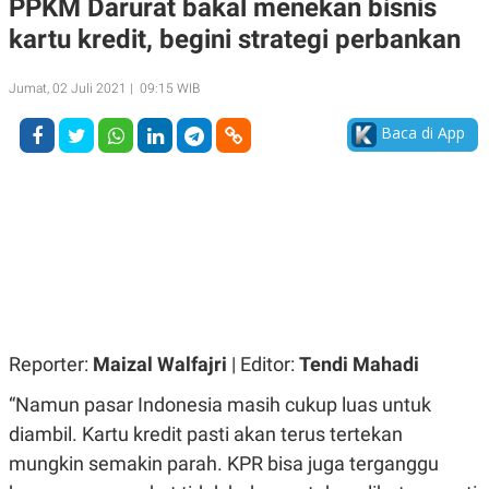
PPKM Darurat bakal menekan bisnis
A
A
kartu kredit, begini strategi perbankan
S
L
I
K
I
Jumat, 02 Juli 2021 | 09:15 WIB
E
N
U
D
A
U
Baca di App
N
S
G
T
A
R
N
I
P
I
E
N
L
T
U
E
A
R
N
N
G
A
U
S
Reporter:
Maizal Walfajri
| Editor:
Tendi Mahadi
S
I
A
O
“Namun pasar Indonesia masih cukup luas untuk
H
N
A
A
diambil. Kartu kredit pasti akan terus tertekan
L
mungkin semakin parah. KPR bisa juga terganggu
P
R
E
E