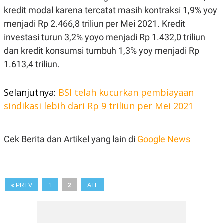
kredit modal karena tercatat masih kontraksi 1,9% yoy
N
S
E
E
menjadi Rp 2.466,8 triliun per Mei 2021. Kredit
W
R
S
E
investasi turun 3,2% yoyo menjadi Rp 1.432,0 triliun
S
M
E
O
dan kredit konsumsi tumbuh 1,3% yoy menjadi Rp
T
N
1.613,4 triliun.
U
I
P
A
A
K
Selanjutnya:
BSI telah kucurkan pembiayaan
D
I
V
L
sindikasi lebih dari Rp 9 triliun per Mei 2021
A
S
K
O
Cek Berita dan Artikel yang lain di
Google News
R
P
O
R
A
S
PREV
1
2
ALL
I
K
N
I
A
L
T