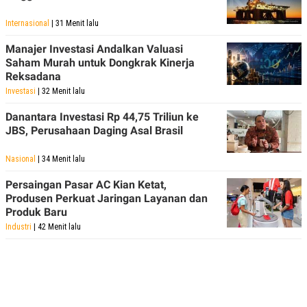
R
T
I
Internasional
| 31 Menit lalu
S
I
Manajer Investasi Andalkan Valuasi
N
G
Saham Murah untuk Dongkrak Kinerja
Reksadana
K
G
Investasi
| 32 Menit lalu
M
E
Danantara Investasi Rp 44,75 Triliun ke
D
JBS, Perusahaan Daging Asal Brasil
I
A
.
Nasional
| 34 Menit lalu
I
D
Persaingan Pasar AC Kian Ketat,
Produsen Perkuat Jaringan Layanan dan
Produk Baru
Industri
| 42 Menit lalu
SITEMAP
PROFILE
TERM
OF
USE
PEDOMAN
PEMBERITAAN
SIBER
PRIVACY