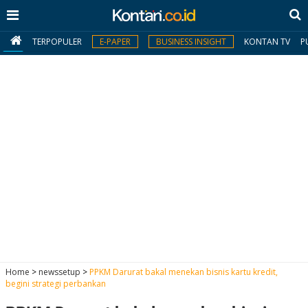
TERPOPULER
E-PAPER
BUSINESS INSIGHT
KONTAN TV
P
MY
KONTAN
Daftar
Masuk
BERITA
I
N
N
A
Home
>
newssetup
>
PPKM Darurat bakal menekan bisnis kartu kredit,
V
S
begini strategi perbankan
E
I
S
O
T
N