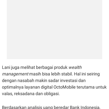
E
R
F
B
O
U
K
S
U
I
S
N
E
S
S
I
N
S
I
G
H
T
Lani juga melihat berbagai produk
wealth
S
B
management
masih bisa lebih stabil. Hal ini seiring
T
E
dengan nasabah makin sadar investasi dan
O
L
C
A
optimalnya layanan digital OctoMobile terutama untuk
K
N
S
J
valas, reksadana dan obligasi.
E
A
T
O
U
N
Berdasarkan analisis uang beredar Bank Indonesia,
P