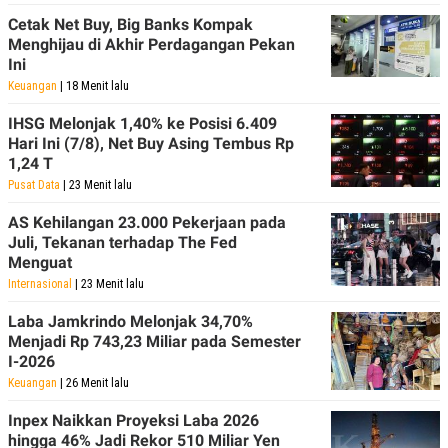
C
L
A
E
Cetak Net Buy, Big Banks Kompak
D
A
Menghijau di Akhir Perdagangan Pekan
E
S
Ini
M
E
Y
.
Keuangan
| 18 Menit lalu
I
D
IHSG Melonjak 1,40% ke Posisi 6.409
Hari Ini (7/8), Net Buy Asing Tembus Rp
L
K
A
I
1,24 T
N
N
Pusat Data
| 23 Menit lalu
G
E
G
R
AS Kehilangan 23.000 Pekerjaan pada
A
J
N
A
Juli, Tekanan terhadap The Fed
A
E
Menguat
N
M
Internasional
| 23 Menit lalu
C
I
E
T
T
E
Laba Jamkrindo Melonjak 34,70%
A
N
Menjadi Rp 743,23 Miliar pada Semester
K
I-2026
E
A
Keuangan
| 26 Menit lalu
P
D
A
V
Inpex Naikkan Proyeksi Laba 2026
P
E
hingga 46% Jadi Rekor 510 Miliar Yen
E
R