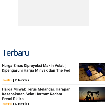
S
A
A
G
T
E
D
S
A
T
A
K
L
O
I
N
P
T
S
A
U
Terbaru
N
S
T
V
Harga Emas Diproyeksi Makin Volatil,
Dipengaruhi Harga Minyak dan The Fed
JARINGAN
Investasi
| 11 Menit lalu
K
P
O
R
Harga Minyak Terus Melandai, Harapan
N
E
T
S
Kesepakatan Selat Hormuz Redam
A
S
Premi Risiko
N
R
Investasi
A
E
| 17 Menit lalu