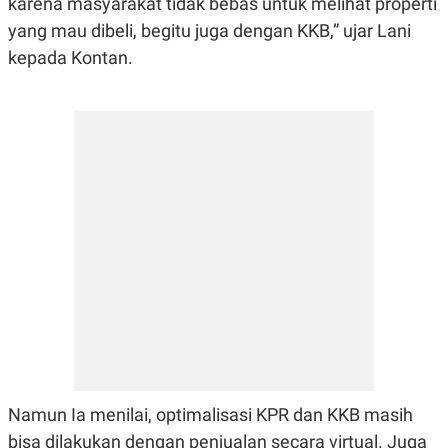
karena masyarakat tidak bebas untuk melihat properti
R
G
yang mau dibeli, begitu juga dengan KKB,” ujar Lani
S
I
O
O
kepada Kontan.
N
N
A
A
L
L
F
I
N
A
N
C
E
Y
C
A
A
N
R
G
I
T
T
E
A
R
H
.
U
.
.
K
L
Namun Ia menilai, optimalisasi KPR dan KKB masih
E
I
S
F
bisa dilakukan dengan penjualan secara virtual. Juga