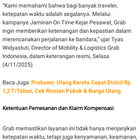
“Kami memahami bahwa bagi banyak traveler,
N
S
E
E
ketepatan waktu adalah segalanya. Melalui
W
R
S
E
kampanye Jaminan On Time Kejar Pesawat, Grab
S
M
ingin memberikan ketenangan dan kepastian dalam
E
O
T
N
merencanakan perjalanan ke bandara,” ujar Tyas
U
I
P
A
Widyastuti, Director of Mobility & Logistics Grab
A
K
Indonesia, dalam keterangan resmi, Selasa
D
I
(4/11/2025).
V
L
A
S
K
Baca Juga:
Prabowo: Utang Kereta Cepat Dicicil Rp
O
R
1,2 T/Tahun, Cek Rincian Pokok & Bunga Utang
P
O
R
Ketentuan Pemesanan dan Klaim Kompensasi
A
S
I
K
N
Grab memastikan layanan ini tidak hanya menjanjikan
I
A
ketepatan waktu, tetapi juga kenyamanan, keamanan,
L
T