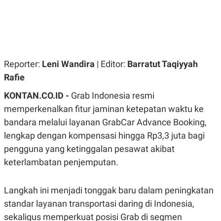
R
G
S
I
O
O
N
N
A
A
L
L
F
I
Reporter:
Leni Wandira
| Editor:
Barratut Taqiyyah
N
Rafie
A
N
C
KONTAN.CO.ID -
Grab Indonesia resmi
E
memperkenalkan fitur jaminan ketepatan waktu ke
Y
C
bandara melalui layanan GrabCar Advance Booking,
A
A
N
R
lengkap dengan kompensasi hingga Rp3,3 juta bagi
G
I
T
T
pengguna yang ketinggalan pesawat akibat
E
A
keterlambatan penjemputan.
R
H
.
U
.
.
Langkah ini menjadi tonggak baru dalam peningkatan
K
L
standar layanan transportasi daring di Indonesia,
E
I
S
F
sekaligus memperkuat posisi Grab di segmen