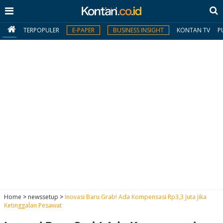
TERPOPULER
E-PAPER
BUSINESS INSIGHT
KONTAN TV
P
MY
KONTAN
Daftar
Masuk
BERITA
I
N
N
A
Home
>
newssetup
>
Inovasi Baru Grab! Ada Kompensasi Rp3,3 Juta Jika
V
S
Ketinggalan Pesawat
E
I
S
O
T
N