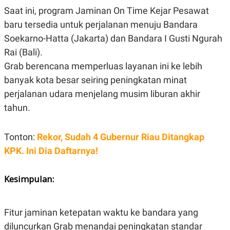
R
T
Saat ini, program Jaminan On Time Kejar Pesawat
I
S
baru tersedia untuk perjalanan menuju Bandara
I
Soekarno-Hatta (Jakarta) dan Bandara I Gusti Ngurah
N
G
Rai (Bali).
K
Grab berencana memperluas layanan ini ke lebih
G
M
banyak kota besar seiring peningkatan minat
E
D
perjalanan udara menjelang musim liburan akhir
I
tahun.
A
.
I
D
Tonton:
Rekor, Sudah 4 Gubernur Riau Ditangkap
KPK. Ini Dia Daftarnya!
SITEMAP
PROFILE
TERM
Kesimpulan:
OF
USE
PEDOMAN
PEMBERITAAN
Fitur jaminan ketepatan waktu ke bandara yang
SIBER
diluncurkan Grab menandai peningkatan standar
PRIVACY