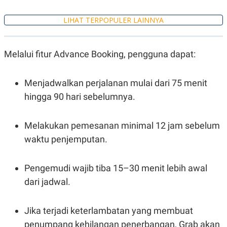
S
A
A
G
T
E
LIHAT TERPOPULER LAINNYA
D
S
A
T
A
Melalui fitur Advance Booking, pengguna dapat:
K
L
O
I
N
P
Menjadwalkan perjalanan mulai dari 75 menit
T
S
hingga 90 hari sebelumnya.
A
U
N
S
T
V
Melakukan pemesanan minimal 12 jam sebelum
waktu penjemputan.
JARINGAN
Pengemudi wajib tiba 15–30 menit lebih awal
K
P
dari jadwal.
O
R
N
E
T
S
A
S
Jika terjadi keterlambatan yang membuat
N
R
A
E
penumpang kehilangan penerbangan, Grab akan