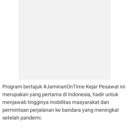
E
R
F
B
O
U
K
S
U
I
S
N
E
S
S
I
N
S
I
G
H
T
S
B
Program bertajuk #JaminanOnTime Kejar Pesawat ini
T
E
merupakan yang pertama di Indonesia, hadir untuk
O
L
C
A
menjawab tingginya mobilitas masyarakat dan
K
N
S
J
permintaan perjalanan ke bandara yang meningkat
E
A
setelah pandemi.
T
O
U
N
P