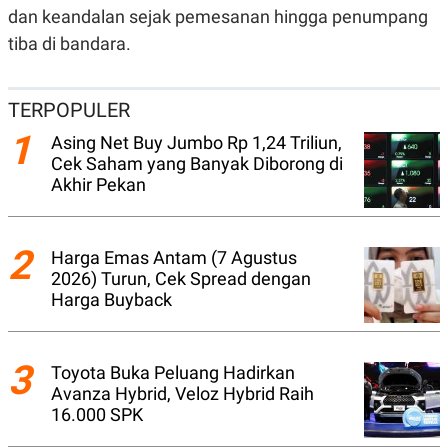
A
I
dan keandalan sejak pemesanan hingga penumpang
S
V
K
E
tiba di bandara.
E
M
E
N
TERPOPULER
T
E
1
Asing Net Buy Jumbo Rp 1,24 Triliun,
R
Cek Saham yang Banyak Diborong di
I
Akhir Pekan
A
N
L
E
2
Harga Emas Antam (7 Agustus
S
T
2026) Turun, Cek Spread dengan
A
Harga Buyback
R
I
3
Toyota Buka Peluang Hadirkan
KANAL
Avanza Hybrid, Veloz Hybrid Raih
16.000 SPK
P
I
U
M