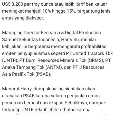
R
T
US$ 3.200 per troy ounce atau lebih, tarif bea keluar
I
meningkat menjadi 10% hingga 15%, tergantung jenis
S
I
emas yang diekspor.
N
G
K
Managing Director Research & Digital Production
G
M
Samuel Sekuritas Indonesia, Harry Su, menilai
E
kebijakan ini berpotensi memengaruhi profitabilitas
D
I
emiten penyuplai emas seperti PT United Tractors Tbk
A
.
(UNTR), PT Bumi Resources Minerals Tbk (BRMS), PT
I
D
Aneka Tambang Tbk (ANTM), dan PT J Resources
Asia Pasifik Tbk (PSAB).
SITEMAP
PROFILE
TERM
Menurut Harry, dampak paling signifikan akan
OF
USE
dirasakan PSAB karena seluruh penjualan emas
PEDOMAN
perseroan berasal dari ekspor. Sebaliknya, dampak
PEMBERITAAN
SIBER
terhadap UNTR relatif lebih terbatas karena
PRIVACY