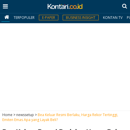
TERPOPULER
E-PAPER
BUSINESS INSIGHT
KONTAN TV
P
MY
KONTAN
Daftar
Masuk
BERITA
I
N
N
A
Home
>
newssetup
>
Bea Keluar Resmi Berlaku, Harga Rekor Tertinggi,
V
S
Emiten Emas Apa yang Layak Beli?
E
I
S
O
T
N