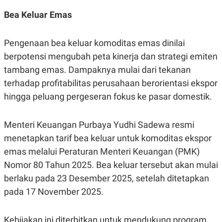
S
A
A
G
Bea Keluar Emas
T
E
D
S
A
Pengenaan bea keluar komoditas emas dinilai
T
A
berpotensi mengubah peta kinerja dan strategi emiten
K
L
tambang emas. Dampaknya mulai dari tekanan
O
I
N
P
terhadap profitabilitas perusahaan berorientasi ekspor
T
S
A
U
hingga peluang pergeseran fokus ke pasar domestik.
N
S
T
V
Menteri Keuangan Purbaya Yudhi Sadewa resmi
menetapkan tarif bea keluar untuk komoditas ekspor
JARINGAN
emas melalui Peraturan Menteri Keuangan (PMK)
Nomor 80 Tahun 2025. Bea keluar tersebut akan mulai
K
P
O
R
berlaku pada 23 Desember 2025, setelah ditetapkan
N
E
pada 17 November 2025.
T
S
A
S
N
R
A
E
Kebijakan ini diterbitkan untuk mendukung program