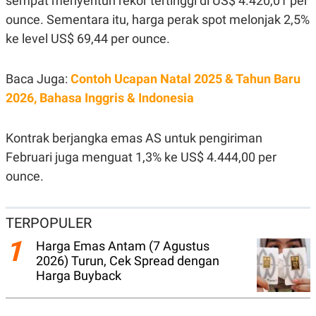
sempat menyentuh rekor tertinggi di US$ 4.420,01 per
N
S
ounce. Sementara itu, harga perak spot melonjak 2,5%
E
E
W
R
ke level US$ 69,44 per ounce.
S
E
S
M
E
O
Baca Juga:
Contoh Ucapan Natal 2025 & Tahun Baru
T
N
U
I
2026, Bahasa Inggris & Indonesia
P
A
A
K
D
I
Kontrak berjangka emas AS untuk pengiriman
V
L
Februari juga menguat 1,3% ke US$ 4.444,00 per
A
S
ounce.
K
O
R
P
TERPOPULER
O
R
1
Harga Emas Antam (7 Agustus
A
S
2026) Turun, Cek Spread dengan
I
Harga Buyback
K
N
I
A
L
T