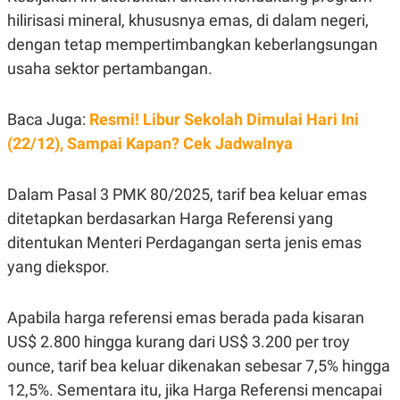
C
L
hilirisasi mineral, khususnya emas, di dalam negeri,
A
E
D
A
dengan tetap mempertimbangkan keberlangsungan
E
S
M
E
usaha sektor pertambangan.
Y
.
I
D
Baca Juga:
Resmi! Libur Sekolah Dimulai Hari Ini
L
K
(22/12), Sampai Kapan? Cek Jadwalnya
A
I
N
N
G
E
G
R
Dalam Pasal 3 PMK 80/2025, tarif bea keluar emas
A
J
N
A
ditetapkan berdasarkan Harga Referensi yang
A
E
ditentukan Menteri Perdagangan serta jenis emas
N
M
C
I
yang diekspor.
E
T
T
E
A
N
K
Apabila harga referensi emas berada pada kisaran
E
A
US$ 2.800 hingga kurang dari US$ 3.200 per troy
P
D
ounce, tarif bea keluar dikenakan sebesar 7,5% hingga
A
V
P
E
12,5%. Sementara itu, jika Harga Referensi mencapai
E
R