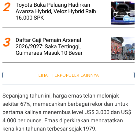
A
I
2
Toyota Buka Peluang Hadirkan
S
V
Avanza Hybrid, Veloz Hybrid Raih
K
E
E
16.000 SPK
M
E
N
T
3
Daftar Gaji Pemain Arsenal
E
2026/2027: Saka Tertinggi,
R
I
Guimaraes Masuk 10 Besar
A
N
L
E
LIHAT TERPOPULER LAINNYA
S
T
A
R
Sepanjang tahun ini, harga emas telah melonjak
I
sekitar 67%, memecahkan berbagai rekor dan untuk
pertama kalinya menembus level US$ 3.000 dan US$
KANAL
4.000 per ounce. Emas diperkirakan mencatatkan
kenaikan tahunan terbesar sejak 1979.
P
I
U
M