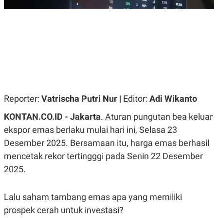
R
G
S
I
O
O
N
N
A
A
L
L
F
I
N
A
N
C
Reporter:
Vatrischa Putri Nur
| Editor:
Adi Wikanto
E
Y
C
KONTAN.CO.ID - Jakarta
. Aturan pungutan bea keluar
A
A
N
R
ekspor emas berlaku mulai hari ini, Selasa 23
G
I
Desember 2025. Bersamaan itu, harga emas berhasil
T
T
E
A
mencetak rekor tertingggi pada Senin 22 Desember
R
H
.
U
2025.
.
.
K
L
Lalu saham tambang emas apa yang memiliki
E
I
prospek cerah untuk investasi?
S
F