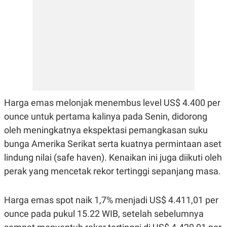
E
R
F
B
O
U
K
S
U
I
S
N
E
S
S
I
N
Harga emas melonjak menembus level US$ 4.400 per
S
I
ounce untuk pertama kalinya pada Senin, didorong
G
oleh meningkatnya ekspektasi pemangkasan suku
H
T
bunga Amerika Serikat serta kuatnya permintaan aset
S
B
lindung nilai (safe haven). Kenaikan ini juga diikuti oleh
T
E
O
L
perak yang mencetak rekor tertinggi sepanjang masa.
C
A
K
N
S
J
Harga emas spot naik 1,7% menjadi US$ 4.411,01 per
E
A
T
O
ounce pada pukul 15.22 WIB, setelah sebelumnya
U
N
P