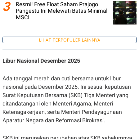
C
L
3
Resmi! Free Float Saham Prajogo
A
E
Pangestu Ini Melewati Batas Minimal
D
A
E
S
MSCI
M
E
Y
.
I
D
LIHAT TERPOPULER LAINNYA
L
K
A
I
N
N
G
E
Libur Nasional Desember 2025
G
R
A
J
N
A
Ada tanggal merah dan cuti bersama untuk libur
A
E
N
M
nasional pada Desember 2025. Ini sesuai keputusan
C
I
E
T
Surat Keputusan Bersama (SKB) Tiga Menteri yang
T
E
ditandatangani oleh Menteri Agama, Menteri
A
N
K
Ketenagakerjaan, serta Menteri Pendayagunaan
E
A
Aparatur Negara dan Reformasi Birokrasi.
P
D
A
V
P
E
E
R
SKB ini merupakan perubahan atas SKB sebelumnya,