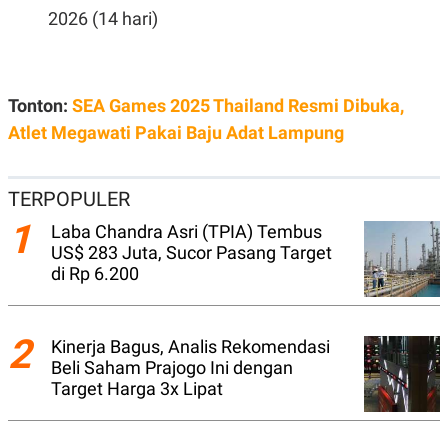
S
A
2026 (14 hari)
A
G
T
E
D
S
A
T
A
Tonton:
SEA Games 2025 Thailand Resmi Dibuka,
K
L
Atlet Megawati Pakai Baju Adat Lampung
O
I
N
P
T
S
A
U
TERPOPULER
N
S
T
1
Laba Chandra Asri (TPIA) Tembus
V
US$ 283 Juta, Sucor Pasang Target
di Rp 6.200
JARINGAN
2
K
P
Kinerja Bagus, Analis Rekomendasi
O
R
Beli Saham Prajogo Ini dengan
N
E
Target Harga 3x Lipat
T
S
A
S
N
R
A
E