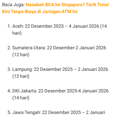
Baca Juga:
Nasabah BCA ke Singapura? Tarik Tunai
N
S
E
E
Kini Tanpa Biaya di Jaringan ATM Ini
W
R
S
E
S
M
E
O
Aceh: 22 Desember 2025 – 4 Januari 2026 (14
T
N
hari)
U
I
P
A
A
K
Sumatera Utara: 22 Desember-2 Januari 2026
D
I
V
L
(12 hari)
A
S
K
Lampung: 22 Desember 2025 – 2 Januari 2026
O
R
(12 hari)
P
O
R
A
DKI Jakarta: 22 Desember 2025-4 Januari 2026
S
(14 hari)
I
K
N
I
A
Jawa Tengah: 22 Desember 2025 – 2 Januari
L
T