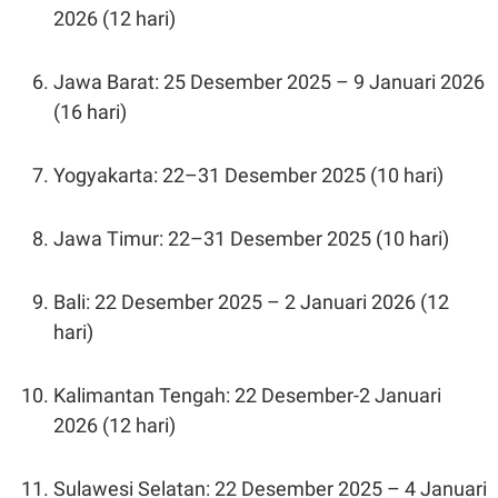
A
I
2026 (12 hari)
S
V
K
E
E
M
Jawa Barat: 25 Desember 2025 – 9 Januari 2026
E
(16 hari)
N
T
E
R
Yogyakarta: 22–31 Desember 2025 (10 hari)
I
A
N
Jawa Timur: 22–31 Desember 2025 (10 hari)
L
E
S
Bali: 22 Desember 2025 – 2 Januari 2026 (12
T
A
hari)
R
I
Kalimantan Tengah: 22 Desember-2 Januari
KANAL
2026 (12 hari)
P
I
Sulawesi Selatan: 22 Desember 2025 – 4 Januari
U
M