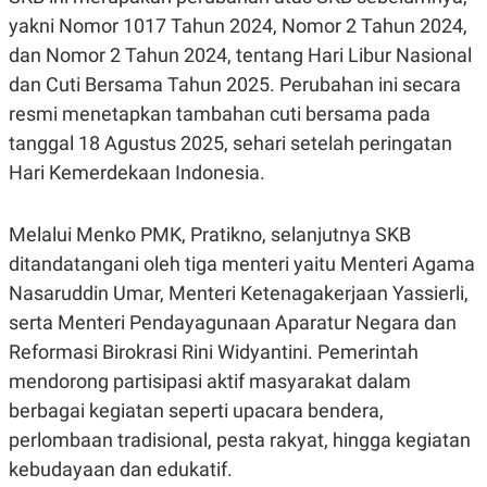
R
T
yakni Nomor 1017 Tahun 2024, Nomor 2 Tahun 2024,
I
S
dan Nomor 2 Tahun 2024, tentang Hari Libur Nasional
I
N
dan Cuti Bersama Tahun 2025. Perubahan ini secara
G
resmi menetapkan tambahan cuti bersama pada
K
tanggal 18 Agustus 2025, sehari setelah peringatan
G
M
Hari Kemerdekaan Indonesia.
E
D
I
A
Melalui Menko PMK, Pratikno, selanjutnya SKB
.
ditandatangani oleh tiga menteri yaitu Menteri Agama
I
D
Nasaruddin Umar, Menteri Ketenagakerjaan Yassierli,
serta Menteri Pendayagunaan Aparatur Negara dan
Reformasi Birokrasi Rini Widyantini. Pemerintah
SITEMAP
PROFILE
TERM
mendorong partisipasi aktif masyarakat dalam
OF
USE
berbagai kegiatan seperti upacara bendera,
PEDOMAN
perlombaan tradisional, pesta rakyat, hingga kegiatan
PEMBERITAAN
SIBER
kebudayaan dan edukatif.
PRIVACY