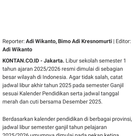
R
G
S
I
O
O
N
N
A
A
L
L
F
I
Reporter:
Adi Wikanto, Bimo Adi Kresnomurti
| Editor:
N
A
Adi Wikanto
N
C
KONTAN.CO.ID - Jakarta.
Libur sekolah semester 1
E
tahun ajaran 2025/2026 resmi dimulai di sebagian
Y
C
A
A
besar wilayah di Indonesia. Agar tidak salah, catat
N
R
jadwal libur akhir tahun 2025 pada semester Ganjil
G
I
T
T
sesuai Kalender Pendidikan serta jadwal tanggal
E
A
R
H
merah dan cuti bersama Desember 2025.
.
U
.
.
Berdasarkan kalender pendidikan di berbagai provinsi,
K
L
jadwal libur semester ganjil tahun pelajaran
E
I
S
F
2025/2026 umumnya dimulai pada pekan ketiga