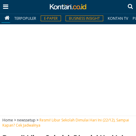
TERPOPULER
E-PAPER
BUSINESS INSIGHT
KONTAN TV
P
MY
KONTAN
Daftar
Masuk
BERITA
I
N
N
A
Home
>
newssetup
>
Resmi! Libur Sekolah Dimulai Hari Ini (22/12), Sampai
V
S
Kapan? Cek Jadwalnya
E
I
S
O
T
N