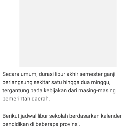
E
R
F
B
O
U
K
S
U
I
S
N
E
S
S
I
N
S
I
G
Secara umum, durasi libur akhir semester ganjil
H
berlangsung sekitar satu hingga dua minggu,
T
tergantung pada kebijakan dari masing-masing
S
B
T
E
pemerintah daerah.
O
L
C
A
K
N
S
J
Berikut jadwal libur sekolah berdasarkan kalender
E
A
pendidikan di beberapa provinsi.
T
O
U
N
P