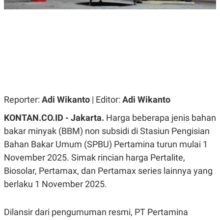
R
G
S
I
O
O
N
N
A
A
L
L
F
I
N
A
N
C
Reporter:
Adi Wikanto
| Editor:
Adi Wikanto
E
Y
C
KONTAN.CO.ID - Jakarta.
Harga beberapa jenis bahan
A
A
N
R
bakar minyak (BBM) non subsidi di Stasiun Pengisian
G
I
Bahan Bakar Umum (SPBU) Pertamina turun mulai 1
T
T
E
A
November 2025. Simak rincian harga Pertalite,
R
H
.
U
Biosolar, Pertamax, dan Pertamax series lainnya yang
.
berlaku 1 November 2025.
.
K
L
E
I
Dilansir dari pengumuman resmi, PT Pertamina
S
F