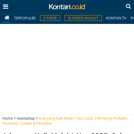
TERPOPULER
E-PAPER
BUSINESS INSIGHT
KONTAN TV
P
MY
KONTAN
Daftar
Masuk
BERITA
I
N
N
A
Home
>
newssetup
>
Ada yang Naik Mulai 1 Nov 2025, Cek Harga Pertalite,
V
S
Pertamax, Dexlite & Pertadex
E
I
S
O
T
N