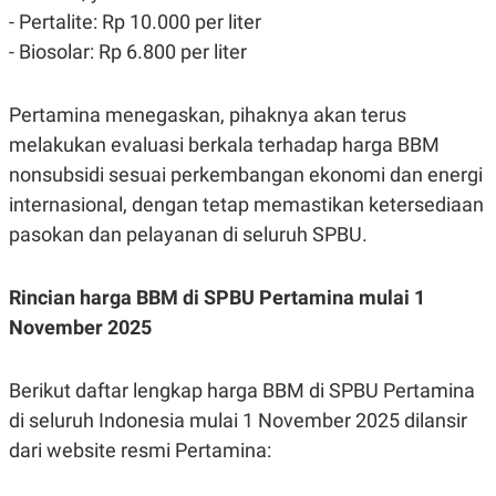
C
L
- Pertalite: Rp 10.000 per liter
A
E
D
A
- Biosolar: Rp 6.800 per liter
E
S
M
E
Y
.
I
Pertamina menegaskan, pihaknya akan terus
D
melakukan evaluasi berkala terhadap harga BBM
L
K
nonsubsidi sesuai perkembangan ekonomi dan energi
A
I
N
N
internasional, dengan tetap memastikan ketersediaan
G
E
G
R
pasokan dan pelayanan di seluruh SPBU.
A
J
N
A
A
E
Rincian harga BBM di SPBU Pertamina mulai 1
N
M
C
I
November 2025
E
T
T
E
A
N
K
Berikut daftar lengkap harga BBM di SPBU Pertamina
E
A
di seluruh Indonesia mulai 1 November 2025 dilansir
P
D
dari website resmi Pertamina:
A
V
P
E
E
R