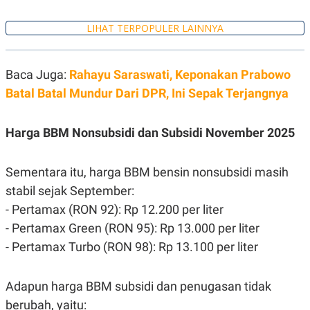
S
A
A
G
T
E
LIHAT TERPOPULER LAINNYA
D
S
A
T
A
Baca Juga:
Rahayu Saraswati, Keponakan Prabowo
K
L
Batal Batal Mundur Dari DPR, Ini Sepak Terjangnya
O
I
N
P
T
S
Harga BBM Nonsubsidi dan Subsidi November 2025
A
U
N
S
T
V
Sementara itu, harga BBM bensin nonsubsidi masih
stabil sejak September:
JARINGAN
- Pertamax (RON 92): Rp 12.200 per liter
- Pertamax Green (RON 95): Rp 13.000 per liter
K
P
- Pertamax Turbo (RON 98): Rp 13.100 per liter
O
R
N
E
T
S
A
S
Adapun harga BBM subsidi dan penugasan tidak
N
R
A
E
berubah, yaitu: