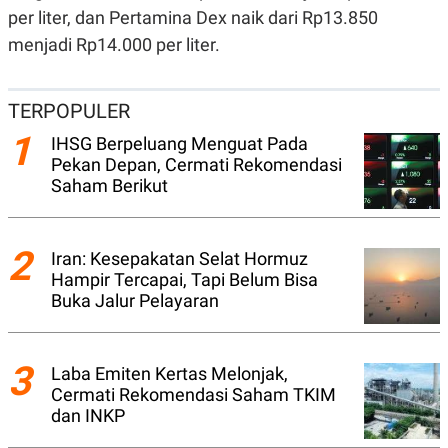
A
I
per liter, dan Pertamina Dex naik dari Rp13.850
S
V
K
E
menjadi Rp14.000 per liter.
E
M
E
N
TERPOPULER
T
E
1
IHSG Berpeluang Menguat Pada
R
Pekan Depan, Cermati Rekomendasi
I
A
Saham Berikut
N
L
E
2
S
Iran: Kesepakatan Selat Hormuz
T
Hampir Tercapai, Tapi Belum Bisa
A
Buka Jalur Pelayaran
R
I
3
Laba Emiten Kertas Melonjak,
KANAL
Cermati Rekomendasi Saham TKIM
dan INKP
P
I
U
M