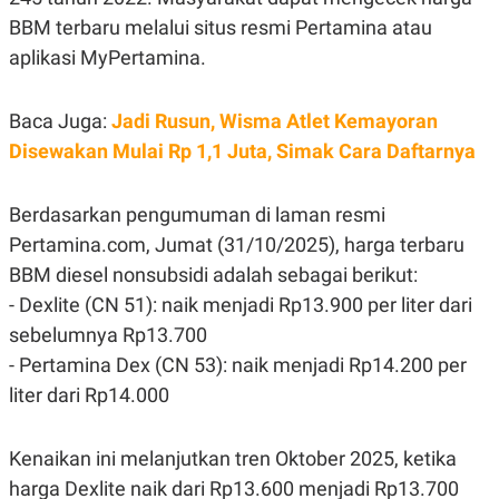
N
S
BBM terbaru melalui situs resmi Pertamina atau
E
E
aplikasi MyPertamina.
W
R
S
E
S
M
E
O
Baca Juga:
Jadi Rusun, Wisma Atlet Kemayoran
T
N
U
I
Disewakan Mulai Rp 1,1 Juta, Simak Cara Daftarnya
P
A
A
K
D
I
Berdasarkan pengumuman di laman resmi
V
L
Pertamina.com, Jumat (31/10/2025), harga terbaru
A
S
BBM diesel nonsubsidi adalah sebagai berikut:
K
O
- Dexlite (CN 51): naik menjadi Rp13.900 per liter dari
R
sebelumnya Rp13.700
P
O
- Pertamina Dex (CN 53): naik menjadi Rp14.200 per
R
A
liter dari Rp14.000
S
I
K
N
Kenaikan ini melanjutkan tren Oktober 2025, ketika
I
A
harga Dexlite naik dari Rp13.600 menjadi Rp13.700
L
T