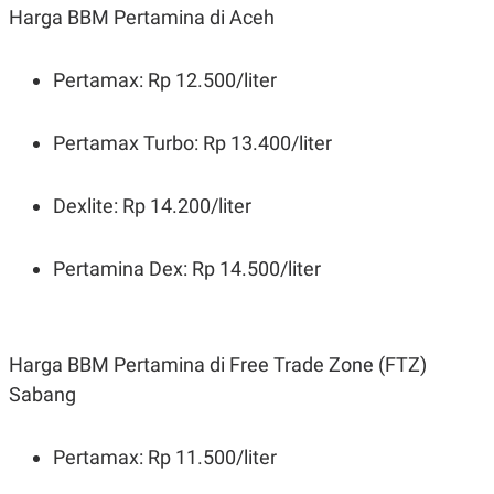
R
T
Harga BBM Pertamina di Aceh
I
S
I
Pertamax: Rp 12.500/liter
N
G
K
Pertamax Turbo: Rp 13.400/liter
G
M
E
D
Dexlite: Rp 14.200/liter
I
A
.
Pertamina Dex: Rp 14.500/liter
I
D
Harga BBM Pertamina di Free Trade Zone (FTZ)
SITEMAP
PROFILE
TERM
OF
Sabang
USE
PEDOMAN
PEMBERITAAN
Pertamax: Rp 11.500/liter
SIBER
PRIVACY