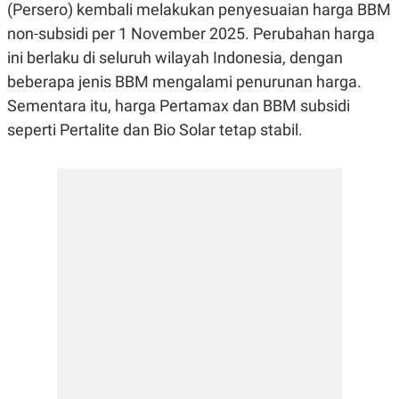
E
E
(Persero) kembali melakukan penyesuaian harga BBM
H
S
A
T
non-subsidi per 1 November 2025. Perubahan harga
T
Y
ini berlaku di seluruh wilayah Indonesia, dengan
A
L
N
E
beberapa jenis BBM mengalami penurunan harga.
E
A
Sementara itu, harga Pertamax dan BBM subsidi
N
N
G
A
seperti Pertalite dan Bio Solar tetap stabil.
L
L
I
I
S
S
H
I
S
E
K
X
O
E
L
C
O
U
M
T
I
V
E
C
O
R
N