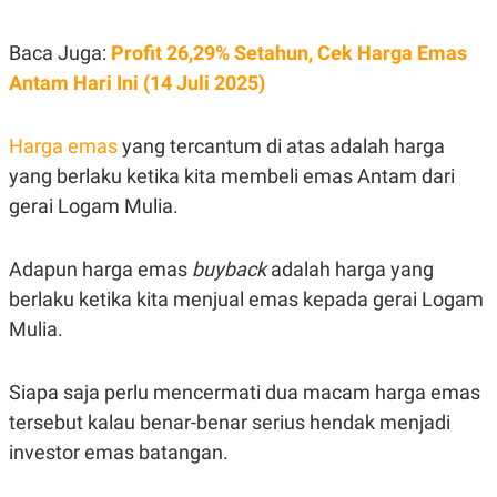
A
I
S
V
K
E
Baca Juga:
Profit 26,29% Setahun, Cek Harga Emas
E
M
Antam Hari Ini (14 Juli 2025)
E
N
T
Harga emas
yang tercantum di atas adalah harga
E
R
yang berlaku ketika kita membeli emas Antam dari
I
A
gerai Logam Mulia.
N
L
Adapun harga emas
E
buyback
adalah harga yang
S
berlaku ketika kita menjual emas kepada gerai Logam
T
A
Mulia.
R
I
Siapa saja perlu mencermati dua macam harga emas
KANAL
tersebut kalau benar-benar serius hendak menjadi
investor emas batangan.
P
I
U
M