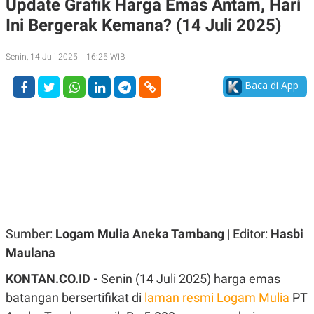
Update Grafik Harga Emas Antam, Hari
A
A
Ini Bergerak Kemana? (14 Juli 2025)
S
L
I
K
I
Senin, 14 Juli 2025 | 16:25 WIB
E
N
U
D
A
U
Baca di App
N
S
G
T
A
R
N
I
P
I
E
N
L
T
U
E
A
R
N
N
G
A
U
S
Sumber:
Logam Mulia Aneka Tambang
| Editor:
Hasbi
S
I
A
O
Maulana
H
N
A
A
KONTAN.CO.ID -
Senin (14 Juli 2025) harga emas
L
batangan bersertifikat di
laman resmi Logam Mulia
PT
P
R
E
E