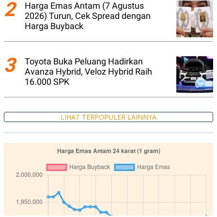
2
Harga Emas Antam (7 Agustus
N
S
2026) Turun, Cek Spread dengan
E
E
W
R
Harga Buyback
S
E
S
M
E
O
T
N
3
Toyota Buka Peluang Hadirkan
U
I
Avanza Hybrid, Veloz Hybrid Raih
P
A
16.000 SPK
A
K
D
I
V
L
A
S
LIHAT TERPOPULER LAINNYA
K
O
R
P
O
R
A
S
I
K
N
I
A
L
T