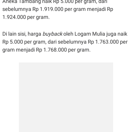
Aneka Tambang naik Rp 5.000 per gram, dari
R
G
sebelumnya Rp 1.919.000 per gram menjadi Rp
S
I
O
O
1.924.000 per gram.
N
N
A
A
L
L
F
Di lain sisi, harga
buyback
oleh Logam Mulia juga naik
I
Rp 5.000 per gram, dari sebelumnya Rp 1.763.000 per
N
A
gram menjadi Rp 1.768.000 per gram.
N
C
E
Y
C
A
A
N
R
G
I
T
T
E
A
R
H
.
U
.
.
K
L
E
I
S
F