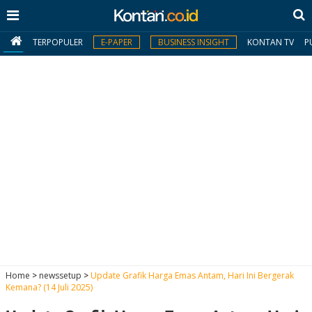
TERPOPULER
E-PAPER
BUSINESS INSIGHT
KONTAN TV
P
MY
KONTAN
Daftar
Masuk
BERITA
I
N
N
A
Home
>
newssetup
>
Update Grafik Harga Emas Antam, Hari Ini Bergerak
V
S
Kemana? (14 Juli 2025)
E
I
S
O
T
N