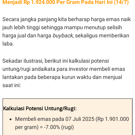
Menjadi Rp 1.924.000 Per Gram Pada Hari Ini (14/7)
C
L
A
E
D
A
E
S
Secara jangka panjang kita berharap harga emas naik
M
E
Y
.
jauh lebih tinggi sehingga mampu menutup selisih
I
harga jual dan harga
buyback
, sekaligus memberikan
D
laba.
L
K
A
I
N
N
G
E
Sekadar ilustrasi, berikut ini kalkulasi potensi
G
R
A
J
untung/rugi andaikata para investor membeli emas
N
A
lantakan pada beberapa kurun waktu dan menjual
A
E
N
M
saat ini:
C
I
E
T
T
E
A
N
K
Kalkulasi Potensi Untung/Rugi:
E
A
P
D
Membeli emas pada 07 Juli 2025 (Rp 1.901.000
A
V
per gram) = -7.00% (rugi)
P
E
E
R