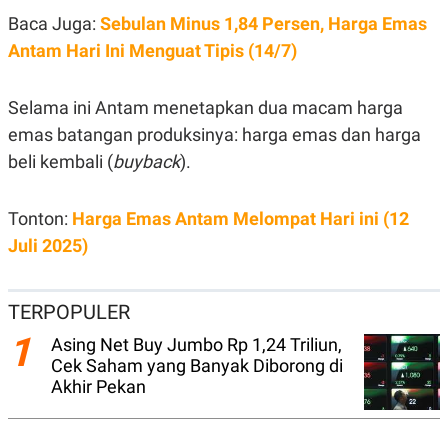
E
R
Baca Juga:
Sebulan Minus 1,84 Persen, Harga Emas
F
B
Antam Hari Ini Menguat Tipis (14/7)
O
U
K
S
U
I
Selama ini Antam menetapkan dua macam harga
S
N
E
emas batangan produksinya: harga emas dan harga
S
S
beli kembali (
buyback
).
I
N
S
Tonton:
Harga Emas Antam Melompat Hari ini (12
I
G
Juli 2025)
H
T
S
B
TERPOPULER
T
E
O
L
1
Asing Net Buy Jumbo Rp 1,24 Triliun,
C
A
K
N
Cek Saham yang Banyak Diborong di
S
J
Akhir Pekan
E
A
T
O
U
N
P