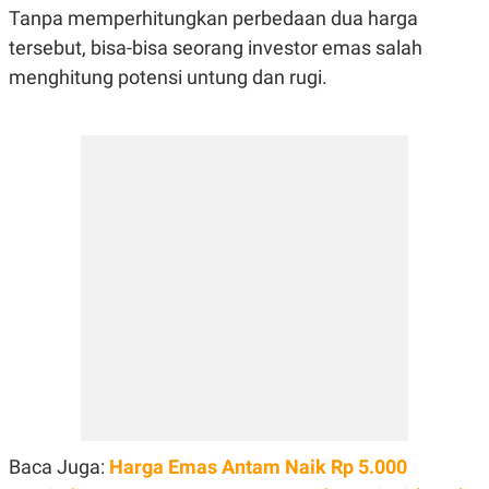
S
A
Tanpa memperhitungkan perbedaan dua harga
A
G
T
E
tersebut, bisa-bisa seorang investor emas salah
D
S
menghitung potensi untung dan rugi.
A
T
A
K
L
O
I
N
P
T
S
A
U
N
S
T
V
JARINGAN
K
P
O
R
N
E
T
S
A
S
N
R
Baca Juga:
Harga Emas Antam Naik Rp 5.000
A
E