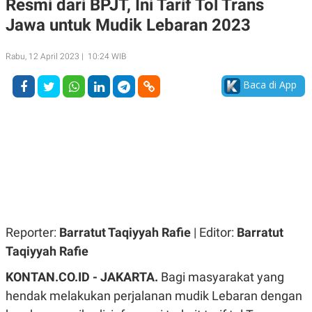
Resmi dari BPJT, Ini Tarif Tol Trans
A
A
Jawa untuk Mudik Lebaran 2023
S
L
I
K
I
Rabu, 12 April 2023 | 10:24 WIB
E
N
U
D
A
U
Baca di App
N
S
G
T
A
R
N
I
P
I
E
N
L
T
U
E
A
R
N
N
G
A
U
S
Reporter:
Barratut Taqiyyah Rafie
| Editor:
Barratut
S
I
A
O
Taqiyyah Rafie
H
N
A
A
KONTAN.CO.ID -
JAKARTA.
Bagi masyarakat yang
L
hendak melakukan perjalanan mudik Lebaran dengan
P
R
E
E