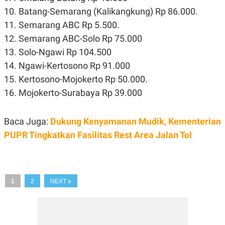
A
I
10. Batang-Semarang (Kalikangkung) Rp 86.000.
S
V
K
E
11. Semarang ABC Rp 5.500.
E
M
12. Semarang ABC-Solo Rp 75.000
E
13. Solo-Ngawi Rp 104.500
N
T
14. Ngawi-Kertosono Rp 91.000
E
R
15. Kertosono-Mojokerto Rp 50.000.
I
16. Mojokerto-Surabaya Rp 39.000
A
N
L
Baca Juga:
Dukung Kenyamanan Mudik, Kementerian
E
S
PUPR Tingkatkan Fasilitas Rest Area Jalan Tol
T
A
R
I
1
2
NEXT
KANAL
P
I
U
M