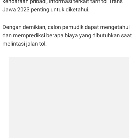
kendaraan pribadi, informasi terkait tarif tol Trans
R
G
Jawa 2023 penting untuk diketahui.
S
I
O
O
N
N
A
A
Dengan demikian, calon pemudik dapat mengetahui
L
L
F
dan memprediksi berapa biaya yang dibutuhkan saat
I
melintasi jalan tol.
N
A
N
C
E
Y
C
A
A
N
R
G
I
T
T
E
A
R
H
.
U
.
.
K
L
E
I
S
F