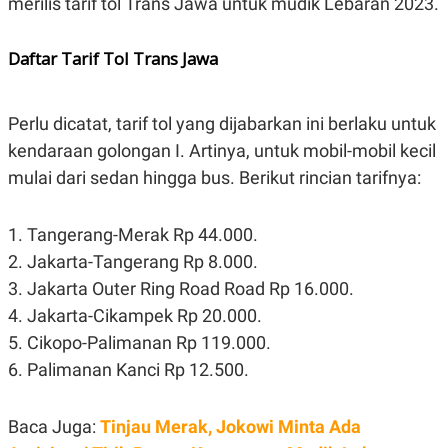
merilis tarif tol Trans Jawa untuk mudik Lebaran 2023.
E
R
F
B
Daftar Tarif Tol Trans Jawa
O
U
K
S
U
I
S
N
Perlu dicatat, tarif tol yang dijabarkan ini berlaku untuk
E
S
kendaraan golongan I. Artinya, untuk mobil-mobil kecil
S
I
mulai dari sedan hingga bus. Berikut rincian tarifnya:
N
S
I
1. Tangerang-Merak Rp 44.000.
G
H
2. Jakarta-Tangerang Rp 8.000.
T
3. Jakarta Outer Ring Road Road Rp 16.000.
S
B
T
E
4. Jakarta-Cikampek Rp 20.000.
O
L
5. Cikopo-Palimanan Rp 119.000.
C
A
K
N
6. Palimanan Kanci Rp 12.500.
S
J
E
A
T
O
Baca Juga:
U
N
Tinjau Merak, Jokowi Minta Ada
P