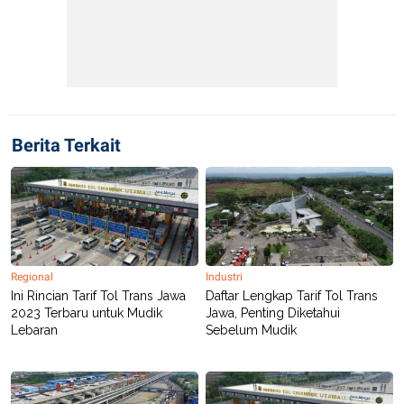
C
L
A
E
D
A
E
S
M
E
Y
.
I
D
L
K
Berita Terkait
A
I
N
N
G
E
G
R
A
J
N
A
A
E
N
M
C
I
E
T
Regional
Industri
T
E
Ini Rincian Tarif Tol Trans Jawa
Daftar Lengkap Tarif Tol Trans
A
N
2023 Terbaru untuk Mudik
Jawa, Penting Diketahui
K
Lebaran
Sebelum Mudik
E
A
P
D
A
V
P
E
E
R