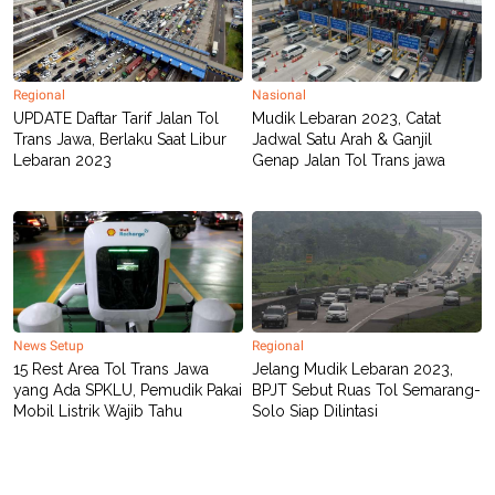
R
T
I
S
I
N
Regional
Nasional
G
UPDATE Daftar Tarif Jalan Tol
Mudik Lebaran 2023, Catat
K
Trans Jawa, Berlaku Saat Libur
Jadwal Satu Arah & Ganjil
G
Lebaran 2023
Genap Jalan Tol Trans jawa
M
E
D
I
A
.
I
D
News Setup
Regional
SITEMAP
PROFILE
TERM
15 Rest Area Tol Trans Jawa
Jelang Mudik Lebaran 2023,
OF
yang Ada SPKLU, Pemudik Pakai
BPJT Sebut Ruas Tol Semarang-
USE
Mobil Listrik Wajib Tahu
Solo Siap Dilintasi
PEDOMAN
PEMBERITAAN
SIBER
PRIVACY