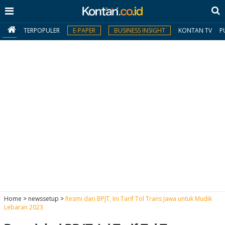
TERPOPULER
E-PAPER
BUSINESS INSIGHT
KONTAN TV
P
MY
KONTAN
Daftar
Masuk
BERITA
I
N
N
A
Home
>
newssetup
>
Resmi dari BPJT, Ini Tarif Tol Trans Jawa untuk Mudik
V
S
Lebaran 2023
E
I
S
O
T
N