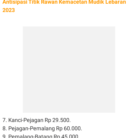
Antisipasi Titik Rawan Kemacetan Mudik Lebaran
N
S
2023
E
E
W
R
S
E
S
M
E
O
T
N
U
I
P
A
A
K
D
I
V
L
A
S
K
O
R
P
O
R
A
S
I
7. Kanci-Pejagan Rp 29.500.
K
N
8. Pejagan-Pemalang Rp 60.000.
I
A
L
T
9. Pemalang-Batang Rp 45.000