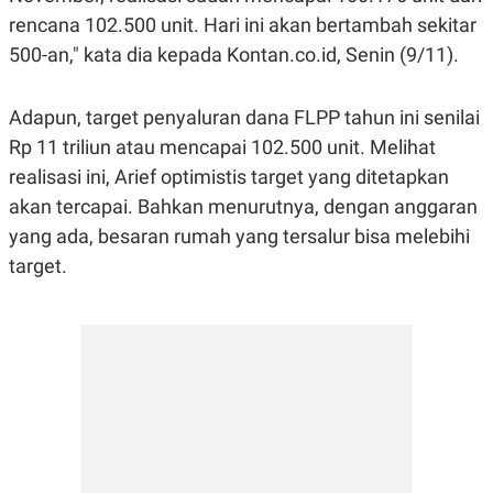
E
rencana 102.500 unit. Hari ini akan bertambah sekitar
R
F
B
500-an," kata dia kepada Kontan.co.id, Senin (9/11).
O
U
K
S
U
I
Adapun, target penyaluran dana FLPP tahun ini senilai
S
N
E
Rp 11 triliun atau mencapai 102.500 unit. Melihat
S
realisasi ini, Arief optimistis target yang ditetapkan
S
I
akan tercapai. Bahkan menurutnya, dengan anggaran
N
S
yang ada, besaran rumah yang tersalur bisa melebihi
I
G
target.
H
T
S
B
T
E
O
L
C
A
K
N
S
J
E
A
T
O
U
N
P