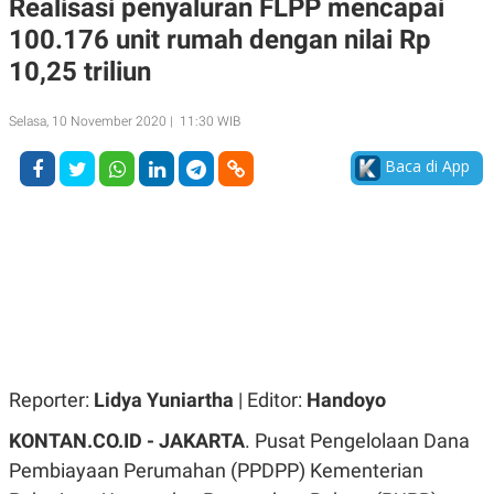
Realisasi penyaluran FLPP mencapai
A
A
100.176 unit rumah dengan nilai Rp
S
L
I
10,25 triliun
K
I
E
N
U
D
Selasa, 10 November 2020 | 11:30 WIB
A
U
N
S
Baca di App
G
T
A
R
N
I
P
I
E
N
L
T
U
E
A
R
N
N
G
A
U
S
S
I
A
O
Reporter:
Lidya Yuniartha
| Editor:
Handoyo
H
N
A
A
KONTAN.CO.ID - JAKARTA
. Pusat Pengelolaan Dana
L
Pembiayaan Perumahan (PPDPP) Kementerian
P
R
E
E