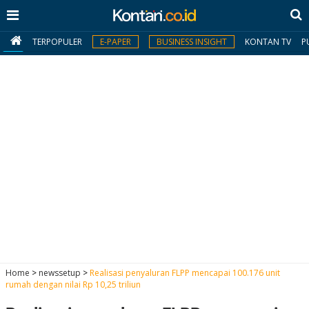
TERPOPULER
E-PAPER
BUSINESS INSIGHT
KONTAN TV
P
MY
KONTAN
Daftar
Masuk
BERITA
I
N
N
A
Home
>
newssetup
>
Realisasi penyaluran FLPP mencapai 100.176 unit
V
S
rumah dengan nilai Rp 10,25 triliun
E
I
S
O
T
N