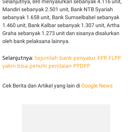
Selanjutnya, BRI menyalurkan sebanyak 4.116 unit,
C
L
A
E
Mandiri sebanyak 2.501 unit, Bank NTB Syariah
D
A
E
S
sebanyak 1.658 unit, Bank Sumselbabel sebanyak
M
E
1.460 unit, Bank Kalbar sebanyak 1.307 unit, Artha
Y
.
I
Graha sebanyak 1.273 unit dan sisanya disalurkan
D
oleh bank pelaksana lainnya.
L
K
A
I
N
N
G
E
Selanjutnya:
Sejumlah bank penyalur KPR FLPP
G
R
yakin bisa penuhi penilaian PPDPP
A
J
N
A
A
E
N
M
C
I
Cek Berita dan Artikel yang lain di
Google News
E
T
T
E
A
N
K
E
A
P
D
A
V
P
E
E
R