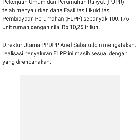
Pekerjaan Umum dan Perumahan Rakyat (PUPR)
R
G
S
I
telah menyalurkan dana Fasilitas Likuiditas
O
O
Pembiayaan Perumahan (FLPP) sebanyak 100.176
N
N
A
A
unit rumah dengan nilai Rp 10,25 triliun.
L
L
F
I
N
Direktur Utama PPDPP Arief Sabaruddin mengatakan,
A
realisasi penyaluran FLPP ini masih sesuai dengan
N
C
yang direncanakan.
E
Y
C
A
A
N
R
G
I
T
T
E
A
R
H
.
U
.
.
K
L
E
I
S
F