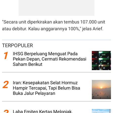
A
I
S
V
K
E
E
M
"Secara unit diperkirakan akan tembus 107.000 unit
E
N
atau debitur. Kalau anggarannya 100%," jelas Arief.
T
E
R
I
TERPOPULER
A
N
1
IHSG Berpeluang Menguat Pada
L
Pekan Depan, Cermati Rekomendasi
E
Saham Berikut
S
T
A
R
2
I
Iran: Kesepakatan Selat Hormuz
Hampir Tercapai, Tapi Belum Bisa
Buka Jalur Pelayaran
KANAL
P
I
U
M
Laba Emiten Kertas Melonjak,