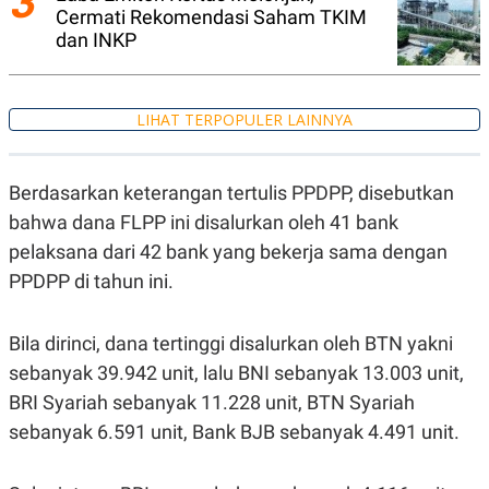
3
S
A
Cermati Rekomendasi Saham TKIM
A
G
dan INKP
T
E
D
S
A
T
A
LIHAT TERPOPULER LAINNYA
K
L
O
I
N
P
Berdasarkan keterangan tertulis PPDPP, disebutkan
T
S
A
U
bahwa dana FLPP ini disalurkan oleh 41 bank
N
S
T
pelaksana dari 42 bank yang bekerja sama dengan
V
PPDPP di tahun ini.
JARINGAN
Bila dirinci, dana tertinggi disalurkan oleh BTN yakni
sebanyak 39.942 unit, lalu BNI sebanyak 13.003 unit,
K
P
O
R
BRI Syariah sebanyak 11.228 unit, BTN Syariah
N
E
T
S
sebanyak 6.591 unit, Bank BJB sebanyak 4.491 unit.
A
S
N
R
A
E