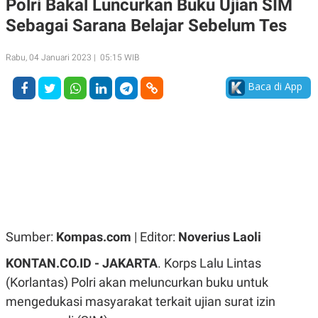
Polri Bakal Luncurkan Buku Ujian SIM
A
A
Sebagai Sarana Belajar Sebelum Tes
S
L
I
K
I
Rabu, 04 Januari 2023 | 05:15 WIB
E
N
U
D
A
U
Baca di App
N
S
G
T
A
R
N
I
P
I
E
N
L
T
U
E
A
R
N
N
G
A
U
S
Sumber:
Kompas.com
| Editor:
Noverius Laoli
S
I
A
O
KONTAN.CO.ID - JAKARTA
. Korps Lalu Lintas
H
N
A
A
(Korlantas) Polri akan meluncurkan buku untuk
L
mengedukasi masyarakat terkait ujian surat izin
P
R
E
E