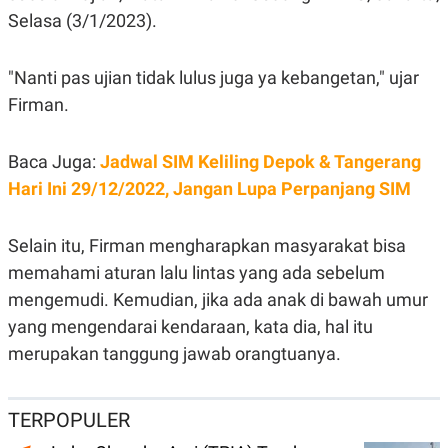
E
Selasa (3/1/2023).
R
F
B
O
U
"Nanti pas ujian tidak lulus juga ya kebangetan," ujar
K
S
U
I
Firman.
S
N
E
S
S
Baca Juga:
Jadwal SIM Keliling Depok & Tangerang
I
Hari Ini 29/12/2022, Jangan Lupa Perpanjang SIM
N
S
I
G
Selain itu, Firman mengharapkan masyarakat bisa
H
memahami aturan lalu lintas yang ada sebelum
T
S
B
mengemudi. Kemudian, jika ada anak di bawah umur
T
E
yang mengendarai kendaraan, kata dia, hal itu
O
L
C
A
merupakan tanggung jawab orangtuanya.
K
N
S
J
E
A
T
O
TERPOPULER
U
N
P