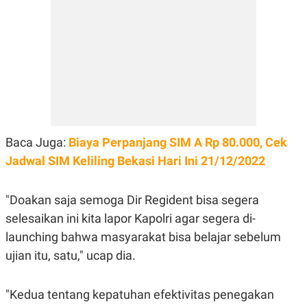
S
A
A
G
T
E
D
S
A
T
A
K
L
O
I
N
P
T
S
A
U
Baca Juga:
Biaya Perpanjang SIM A Rp 80.000, Cek
N
S
T
Jadwal SIM Keliling Bekasi Hari Ini 21/12/2022
V
"Doakan saja semoga Dir Regident bisa segera
JARINGAN
selesaikan ini kita lapor Kapolri agar segera di-
K
P
launching bahwa masyarakat bisa belajar sebelum
O
R
ujian itu, satu," ucap dia.
N
E
T
S
A
S
N
R
"Kedua tentang kepatuhan efektivitas penegakan
A
E