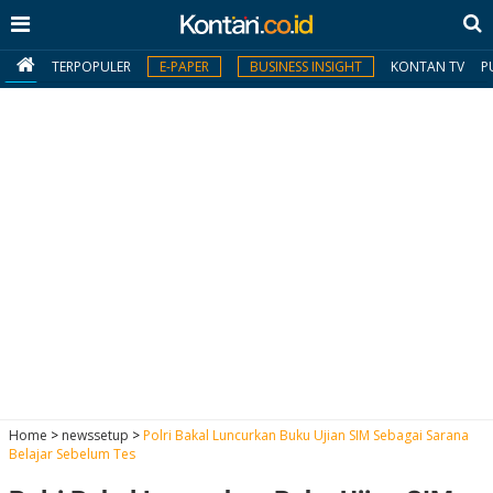
TERPOPULER
E-PAPER
BUSINESS INSIGHT
KONTAN TV
P
MY
KONTAN
Daftar
Masuk
BERITA
I
N
N
A
Home
>
newssetup
>
Polri Bakal Luncurkan Buku Ujian SIM Sebagai Sarana
V
S
Belajar Sebelum Tes
E
I
S
O
T
N