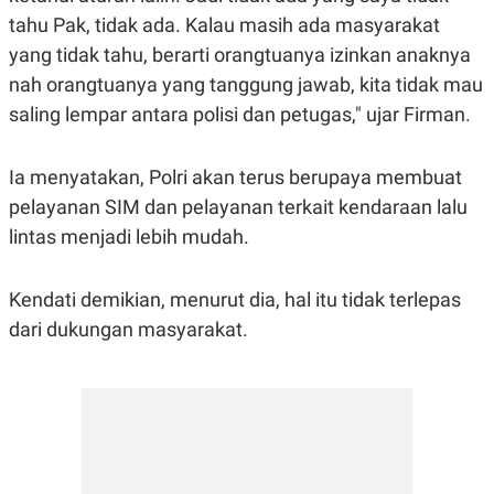
A
I
tahu Pak, tidak ada. Kalau masih ada masyarakat
S
V
K
E
yang tidak tahu, berarti orangtuanya izinkan anaknya
E
M
nah orangtuanya yang tanggung jawab, kita tidak mau
E
saling lempar antara polisi dan petugas," ujar Firman.
N
T
E
R
Ia menyatakan, Polri akan terus berupaya membuat
I
A
pelayanan SIM dan pelayanan terkait kendaraan lalu
N
lintas menjadi lebih mudah.
L
E
S
Kendati demikian, menurut dia, hal itu tidak terlepas
T
A
dari dukungan masyarakat.
R
I
KANAL
P
I
U
M