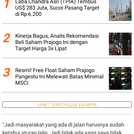
1
Laba Chandra Asri (TPIA) Tembus
N
S
US$ 283 Juta, Sucor Pasang Target
E
E
di Rp 6.200
W
R
S
E
S
M
E
O
2
T
N
Kinerja Bagus, Analis Rekomendasi
U
I
Beli Saham Prajogo Ini dengan
P
A
Target Harga 3x Lipat
A
K
D
I
V
L
A
3
Resmi! Free Float Saham Prajogo
S
K
Pangestu Ini Melewati Batas Minimal
O
MSCI
R
P
O
R
A
LIHAT TERPOPULER LAINNYA
S
I
K
N
"Jadi masyarakat yang ada di jalan harusnya sudah
I
A
L
T
ketahui aturan lalin. Jadi tidak ada yang saya tidak