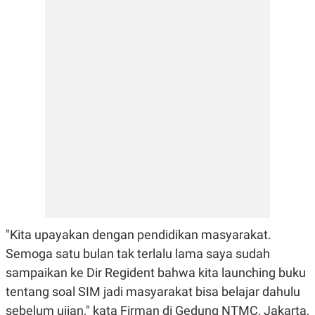
E
E
H
S
A
T
T
Y
A
L
N
E
E
A
N
N
G
A
L
L
I
I
S
S
H
I
S
E
K
X
O
E
L
C
O
U
M
T
"Kita upayakan dengan pendidikan masyarakat.
I
V
Semoga satu bulan tak terlalu lama saya sudah
E
sampaikan ke Dir Regident bahwa kita launching buku
C
O
tentang soal SIM jadi masyarakat bisa belajar dahulu
R
N
sebelum ujian," kata Firman di Gedung NTMC, Jakarta,