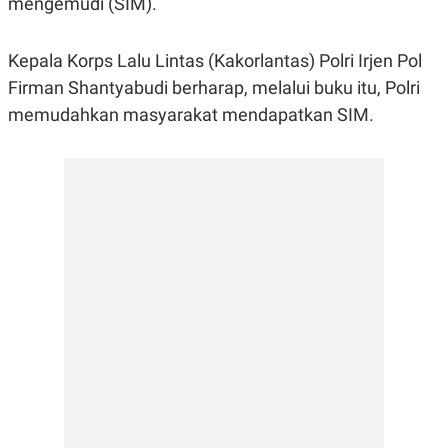
mengemudi (SIM).
R
G
S
I
O
O
Kepala Korps Lalu Lintas (Kakorlantas) Polri Irjen Pol
N
N
A
A
Firman Shantyabudi berharap, melalui buku itu, Polri
L
L
F
memudahkan masyarakat mendapatkan SIM.
I
N
A
N
C
E
Y
C
A
A
N
R
G
I
T
T
E
A
R
H
.
U
.
.
K
L
E
I
S
F