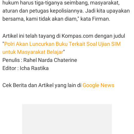
C
L
hukum harus tiga-tiganya seimbang, masyarakat,
A
E
aturan dan petugas kepolisiannya. Jadi kita upayakan
D
A
E
S
bersama, kami tidak akan diam," kata Firman.
M
E
Y
.
I
D
Artikel ini telah tayang di Kompas.com dengan judul
L
K
"
Polri Akan Luncurkan Buku Terkait Soal Ujian SIM
A
I
untuk Masyarakat Belajar
"
N
N
G
E
Penulis : Rahel Narda Chaterine
G
R
A
J
Editor : Icha Rastika
N
A
A
E
N
M
Cek Berita dan Artikel yang lain di
Google News
C
I
E
T
T
E
A
N
K
E
A
P
D
A
V
P
E
E
R