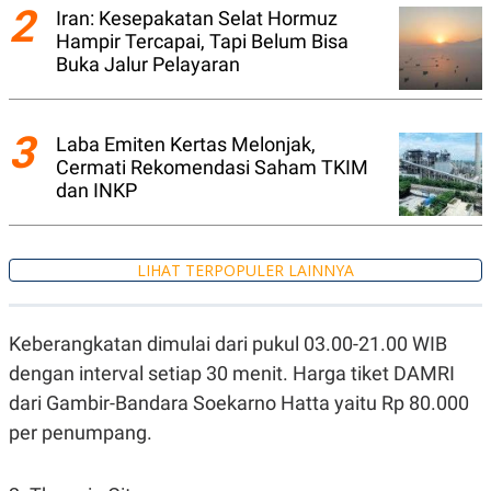
A
I
2
Iran: Kesepakatan Selat Hormuz
S
V
Hampir Tercapai, Tapi Belum Bisa
K
E
E
Buka Jalur Pelayaran
M
E
N
T
3
Laba Emiten Kertas Melonjak,
E
Cermati Rekomendasi Saham TKIM
R
I
dan INKP
A
N
L
E
LIHAT TERPOPULER LAINNYA
S
T
A
R
Keberangkatan dimulai dari pukul 03.00-21.00 WIB
I
dengan interval setiap 30 menit. Harga tiket DAMRI
dari Gambir-Bandara Soekarno Hatta yaitu Rp 80.000
KANAL
per penumpang.
P
I
U
M