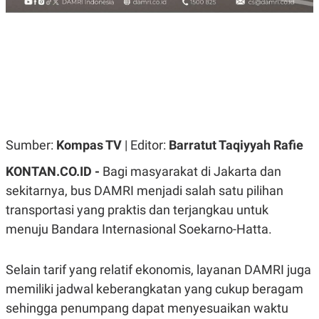
R
G
S
I
O
O
N
N
A
A
L
L
F
I
N
A
N
C
Sumber:
Kompas TV
| Editor:
Barratut Taqiyyah Rafie
E
Y
C
KONTAN.CO.ID -
Bagi masyarakat di Jakarta dan
A
A
N
R
sekitarnya, bus DAMRI menjadi salah satu pilihan
G
I
transportasi yang praktis dan terjangkau untuk
T
T
E
A
menuju Bandara Internasional Soekarno-Hatta.
R
H
.
U
.
.
Selain tarif yang relatif ekonomis, layanan DAMRI juga
K
L
memiliki jadwal keberangkatan yang cukup beragam
E
I
sehingga penumpang dapat menyesuaikan waktu
S
F