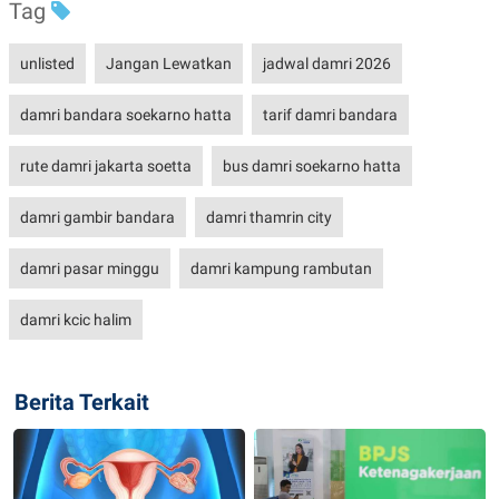
Tag
unlisted
Jangan Lewatkan
jadwal damri 2026
damri bandara soekarno hatta
tarif damri bandara
rute damri jakarta soetta
bus damri soekarno hatta
damri gambir bandara
damri thamrin city
damri pasar minggu
damri kampung rambutan
damri kcic halim
Berita Terkait