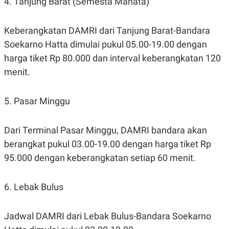
4. Tanjung Barat (Semesta Mahata)
C
L
A
E
D
A
E
S
Keberangkatan DAMRI dari Tanjung Barat-Bandara
M
E
Soekarno Hatta dimulai pukul 05.00-19.00 dengan
Y
.
I
harga tiket Rp 80.000 dan interval keberangkatan 120
D
menit.
L
K
A
I
N
N
G
E
5. Pasar Minggu
G
R
A
J
N
A
Dari Terminal Pasar Minggu, DAMRI bandara akan
A
E
N
M
berangkat pukul 03.00-19.00 dengan harga tiket Rp
C
I
E
T
95.000 dengan keberangkatan setiap 60 menit.
T
E
A
N
K
6. Lebak Bulus
E
A
P
D
A
V
Jadwal DAMRI dari Lebak Bulus-Bandara Soekarno
P
E
E
R