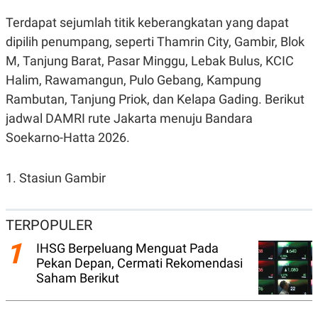
N
S
Terdapat sejumlah titik keberangkatan yang dapat
E
E
W
R
dipilih penumpang, seperti Thamrin City, Gambir, Blok
S
E
S
M
M, Tanjung Barat, Pasar Minggu, Lebak Bulus, KCIC
E
O
Halim, Rawamangun, Pulo Gebang, Kampung
T
N
U
I
Rambutan, Tanjung Priok, dan Kelapa Gading. Berikut
P
A
jadwal DAMRI rute Jakarta menuju Bandara
A
K
D
I
Soekarno-Hatta 2026.
V
L
A
S
1. Stasiun Gambir
K
O
R
P
TERPOPULER
O
R
1
IHSG Berpeluang Menguat Pada
A
S
Pekan Depan, Cermati Rekomendasi
I
Saham Berikut
K
N
I
A
L
T