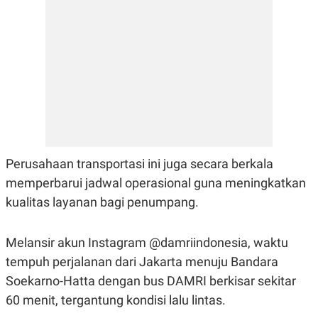
E
R
F
B
O
U
K
S
U
I
S
N
E
S
S
I
N
S
I
Perusahaan transportasi ini juga secara berkala
G
H
memperbarui jadwal operasional guna meningkatkan
T
kualitas layanan bagi penumpang.
S
B
T
E
O
L
Melansir akun Instagram @damriindonesia, waktu
C
A
K
N
tempuh perjalanan dari Jakarta menuju Bandara
S
J
E
A
Soekarno-Hatta dengan bus DAMRI berkisar sekitar
T
O
60 menit, tergantung kondisi lalu lintas.
U
N
P