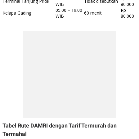
Terminal Tanjung Priok
Tidak disebutkan
WIB
80.000
05.00 – 19.00
Rp
Kelapa Gading
60 menit
WIB
80.000
Tabel Rute DAMRI dengan Tarif Termurah dan
Termahal