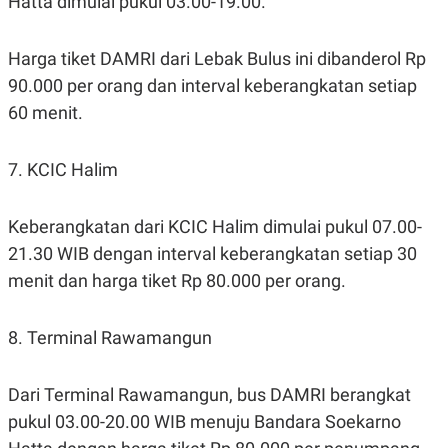
Hatta dimulai pukul 03.00-19.00.
R
T
I
S
Harga tiket DAMRI dari Lebak Bulus ini dibanderol Rp
I
N
90.000 per orang dan interval keberangkatan setiap
G
60 menit.
K
G
M
E
7. KCIC Halim
D
I
A
Keberangkatan dari KCIC Halim dimulai pukul 07.00-
.
I
21.30 WIB dengan interval keberangkatan setiap 30
D
menit dan harga tiket Rp 80.000 per orang.
SITEMAP
PROFILE
TERM
8. Terminal Rawamangun
OF
USE
PEDOMAN
Dari Terminal Rawamangun, bus DAMRI berangkat
PEMBERITAAN
pukul 03.00-20.00 WIB menuju Bandara Soekarno
SIBER
PRIVACY