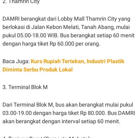
2. Thamrin City
S
A
A
G
T
E
D
S
DAMRI berangkat dari Lobby Mall Thamrin City yang
A
berlokasi di Jalan Kebon Melati, Tanah Abang, mulai
T
A
pukul 05.00-18.00 WIB. Bus berangkat setiap 60 menit
K
L
dengan harga tiket Rp 60.000 per orang.
O
I
N
P
T
S
A
U
Baca Juga:
Kurs Rupiah Tertekan, Industri Plastik
N
S
Diminta Serbu Produk Lokal
T
V
3. Terminal Blok M
JARINGAN
Dari Terminal Blok M, bus akan berangkat mulai pukul
K
P
O
R
03.00-19.00 dengan harga tiket Rp 80.000. Bus DAMRI
N
E
T
S
akan berangkat dengan interval setiap 60 menit.
A
S
N
R
A
E