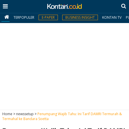
TERPOPULER
E-PAPER
BUSINESS INSIGHT
KONTAN TV
P
MY
KONTAN
Daftar
Masuk
BERITA
I
N
N
A
Home
>
newssetup
>
Penumpang Wajib Tahu: Ini Tarif DAMRI Termurah &
V
S
Termahal ke Bandara Soetta
E
I
S
O
T
N