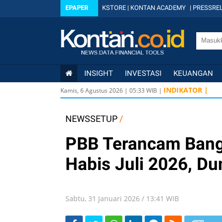
EPAPER
KSTORE
|
KONTAN ACADEMY
|
PRESSREL
INSIGHT
INVESTASI
KEUANGAN
INDIKATOR |
Kamis, 6 Agustus 2026
|
05
:
33
WIB |
NEWSSETUP
/
PBB Terancam Bangk
Habis Juli 2026, Du
Sabtu, 31 Januari 2026 / 13:41 WIB