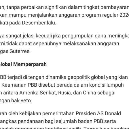
n, tanpa perbaikan signifikan dalam tingkat pembayara
 akan mampu menjalankan anggaran program reguler 202
kati pada Desember lalu.
nya sangat jelas: kecuali jika pengumpulan dana meningk
kami tidak dapat sepenuhnya melaksanakan anggaran
gas Guterres.
 Global Memperparah
BB terjadi di tengah dinamika geopolitik global yang kian
 Keamanan PBB disebut berada dalam kondisi lumpuh
 antara Amerika Serikat, Rusia, dan China sebagai
ngan hak veto.
parah oleh kebijakan pemerintahan Presiden AS Donald
ngkas pendanaan bagi sejumlah badan PBB serta
olak pembayaran kontribusi wajib. Trump juga berulan