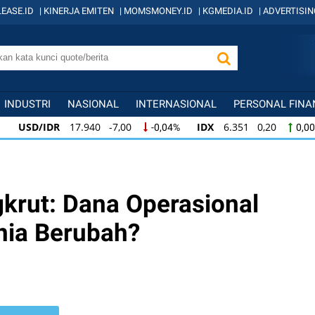
EASE.ID
|
KINERJA EMITEN
|
MOMSMONEY.ID
|
KGMEDIA.ID
|
ADVERTISIN
INDUSTRI
NASIONAL
INTERNASIONAL
PERSONAL FINA
USD/IDR
17.940 -7,00
IDX
6.351 0,20
-0,04%
0,00%
USD/IDR
17.940 -7,00
IDX
6.351 0,20
-0,04%
0,00%
IDX
6.351 0,20
KOMPAS100
836 0,96
0,00%
0,12%
rut: Dana Operasional
nia Berubah?