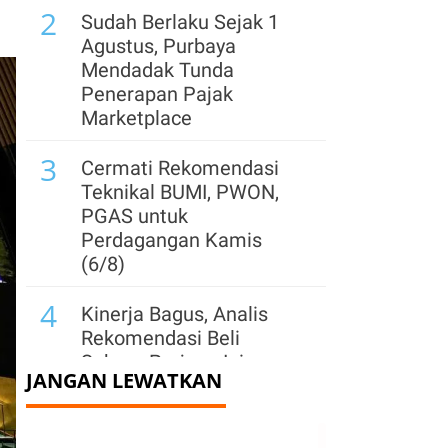
2
Sudah Berlaku Sejak 1
Agustus, Purbaya
Mendadak Tunda
Penerapan Pajak
Marketplace
3
Cermati Rekomendasi
Teknikal BUMI, PWON,
PGAS untuk
Perdagangan Kamis
(6/8)
4
Kinerja Bagus, Analis
Rekomendasi Beli
Saham Prajogo Ini
JANGAN LEWATKAN
dengan Target Harga 3x
Lipat