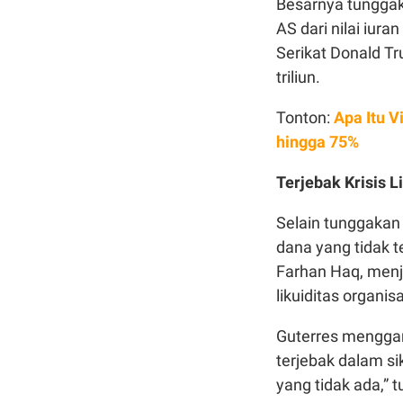
Besarnya tunggaka
AS dari nilai iur
Serikat Donald Tr
triliun.
Tonton:
Apa Itu 
hingga 75%
Terjebak Krisis L
Selain tunggakan
dana yang tidak t
Farhan Haq, menj
likuiditas organisa
Guterres menggam
terjebak dalam s
yang tidak ada,” t