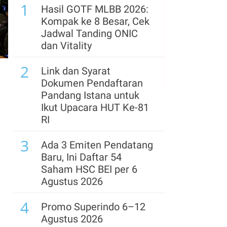
5
1
Resmi! Free Float Saham
Hasil GOTF MLBB 2026:
Prajogo Pangestu Ini
Kompak ke 8 Besar, Cek
Melewati Batas Minimal
Jadwal Tanding ONIC
MSCI
dan Vitality
6
2
IHSG Berpeluang
Link dan Syarat
Menguat pada Kamis
Dokumen Pendaftaran
(6/8), Ini Kata Analis
Pandang Istana untuk
Ikut Upacara HUT Ke-81
7
Proyeksi Laba & Target
RI
Harga Astra (ASII)
3
Dikerek Naik Usai Rilis
Ada 3 Emiten Pendatang
Lapkeu Semester I
Baru, Ini Daftar 54
Saham HSC BEI per 6
8
Rupiah Berpotensi
Agustus 2026
Terkoreksi Kamis (6/8),
4
Ini Proyeksi
Promo Superindo 6–12
Pergerakannya
Agustus 2026