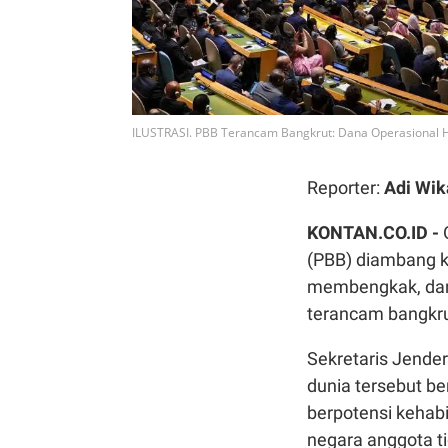
ILUSTRASI. PBB Terancam Bangkrut: Dana Operasional Ha
Reporter:
Adi Wik
KONTAN.CO.ID -
(PBB) diambang k
membengkak, dana
terancam bangkru
Sekretaris Jende
dunia tersebut be
berpotensi kehabi
negara anggota 