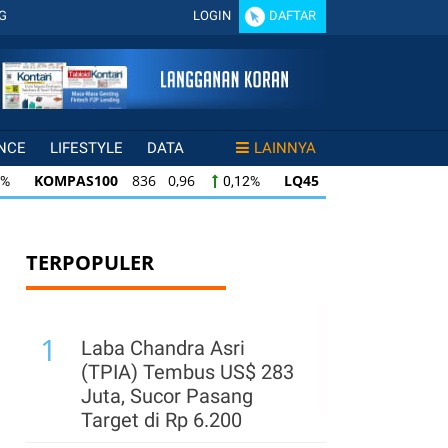
G
LOGIN
DAFTAR
NCE
LIFESTYLE
DATA
LAINNYA
KOMPAS100
836 0,96
LQ45
634 -0,07
0,12%
-0,0
KOMPAS100
836 0,96
LQ45
634 -0,07
0,12%
-0,01%
LQ45
634 -0,07
ISSI
219 -0,38
IDX3
-0,01%
-0,17%
TERPOPULER
1
Laba Chandra Asri
(TPIA) Tembus US$ 283
Juta, Sucor Pasang
Target di Rp 6.200