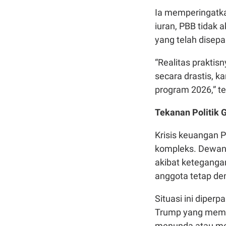
Ia memperingatka
iuran, PBB tidak
yang telah disepa
“Realitas praktis
secara drastis, 
program 2026,” te
Tekanan Politik
Krisis keuangan P
kompleks. Dewan
akibat ketegangan
anggota tetap de
Situasi ini diper
Trump yang mema
menunda atau men