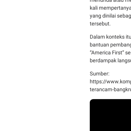
kali mempertany
yang dinilai seba
tersebut.
Dalam konteks it
bantuan pembang
“America First” se
berdampak langs
Sumber:
https://www.kom
terancam-bangkru