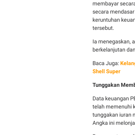
membayar secara 
secara mendasar
keruntuhan keuang
tersebut.
Ia menegaskan, a
berkelanjutan dan
Baca Juga:
Kelan
Shell Super
Tunggakan Membe
Data keuangan PB
telah memenuhi 
tunggakan iuran me
Angka ini melonjak