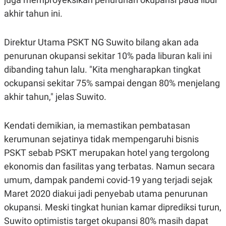
C
L
A
E
akhir tahun ini.
D
A
E
S
M
E
Direktur Utama PSKT NG Suwito bilang akan ada
Y
.
I
penurunan okupansi sekitar 10% pada liburan kali ini
D
dibanding tahun lalu. "Kita mengharapkan tingkat
L
K
A
I
ockupansi sekitar 75% sampai dengan 80% menjelang
N
N
akhir tahun," jelas Suwito.
G
E
G
R
A
J
N
A
Kendati demikian, ia memastikan pembatasan
A
E
N
M
kerumunan sejatinya tidak mempengaruhi bisnis
C
I
PSKT sebab PSKT merupakan hotel yang tergolong
E
T
T
E
ekonomis dan fasilitas yang terbatas. Namun secara
A
N
K
umum, dampak pandemi covid-19 yang terjadi sejak
E
A
Maret 2020 diakui jadi penyebab utama penurunan
P
D
okupansi. Meski tingkat hunian kamar diprediksi turun,
A
V
P
E
Suwito optimistis target okupansi 80% masih dapat
E
R