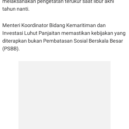
melaksanakan pengetatan terukur saat libur akhi
R
G
tahun nanti.
S
I
O
O
N
N
A
A
Menteri Koordinator Bidang Kemaritiman dan
L
L
F
Investasi Luhut Panjaitan memastikan kebijakan yang
I
diterapkan bukan Pembatasan Sosial Berskala Besar
N
A
(PSBB).
N
C
E
Y
C
A
A
N
R
G
I
T
T
E
A
R
H
.
U
.
.
K
L
E
I
S
F