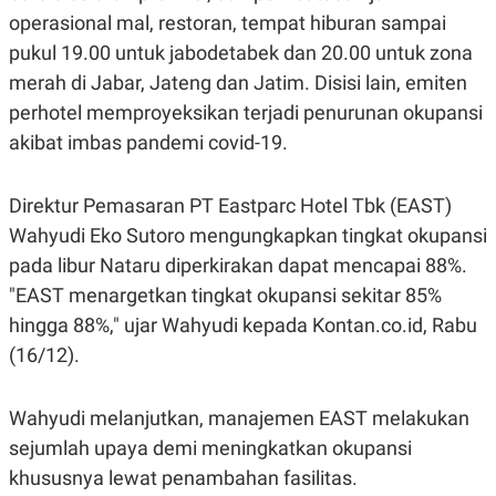
E
operasional mal, restoran, tempat hiburan sampai
R
pukul 19.00 untuk jabodetabek dan 20.00 untuk zona
F
B
O
U
merah di Jabar, Jateng dan Jatim. Disisi lain, emiten
K
S
U
I
perhotel memproyeksikan terjadi penurunan okupansi
S
N
akibat imbas pandemi covid-19.
E
S
S
I
Direktur Pemasaran PT Eastparc Hotel Tbk (EAST)
N
S
Wahyudi Eko Sutoro mengungkapkan tingkat okupansi
I
pada libur Nataru diperkirakan dapat mencapai 88%.
G
H
"EAST menargetkan tingkat okupansi sekitar 85%
T
hingga 88%," ujar Wahyudi kepada Kontan.co.id, Rabu
S
B
T
E
(16/12).
O
L
C
A
K
N
Wahyudi melanjutkan, manajemen EAST melakukan
S
J
E
A
sejumlah upaya demi meningkatkan okupansi
T
O
U
N
khususnya lewat penambahan fasilitas.
P