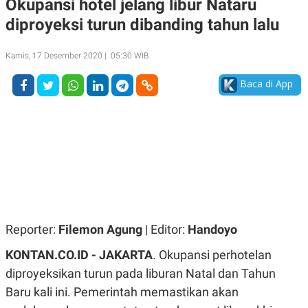
Okupansi hotel jelang libur Nataru
A
A
diproyeksi turun dibanding tahun lalu
S
L
I
K
I
Kamis, 17 Desember 2020 | 05:30 WIB
E
N
U
D
A
U
Baca di App
N
S
G
T
A
R
N
I
P
I
E
N
L
T
U
E
A
R
N
N
G
A
U
S
Reporter:
Filemon Agung
| Editor:
Handoyo
S
I
A
O
KONTAN.CO.ID - JAKARTA
. Okupansi perhotelan
H
N
A
A
diproyeksikan turun pada liburan Natal dan Tahun
L
Baru kali ini. Pemerintah memastikan akan
P
R
E
E