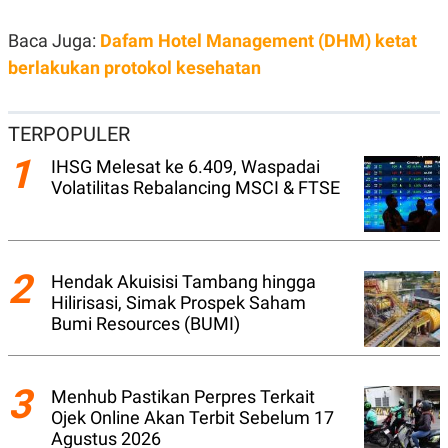
N
S
E
E
Baca Juga:
Dafam Hotel Management (DHM) ketat
W
R
berlakukan protokol kesehatan
S
E
S
M
E
O
T
N
TERPOPULER
U
I
P
A
1
IHSG Melesat ke 6.409, Waspadai
A
K
Volatilitas Rebalancing MSCI & FTSE
D
I
V
L
A
S
K
O
2
Hendak Akuisisi Tambang hingga
R
P
Hilirisasi, Simak Prospek Saham
O
Bumi Resources (BUMI)
R
A
S
I
3
Menhub Pastikan Perpres Terkait
K
N
Ojek Online Akan Terbit Sebelum 17
I
A
Agustus 2026
L
T