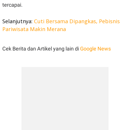
R
T
tercapai.
I
S
I
Selanjutnya:
Cuti Bersama Dipangkas, Pebisnis
N
G
Pariwisata Makin Merana
K
G
M
E
Cek Berita dan Artikel yang lain di
Google News
D
I
A
.
I
D
SITEMAP
PROFILE
TERM
OF
USE
PEDOMAN
PEMBERITAAN
SIBER
PRIVACY