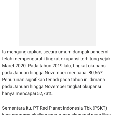
S
A
A
G
T
E
D
S
A
T
A
K
L
O
I
N
P
T
S
A
U
Ia mengungkapkan, secara umum dampak pandemi
N
S
T
telah mempengaruhi tingkat okupansi terhitung sejak
V
Maret 2020. Pada tahun 2019 lalu, tingkat okupansi
pada Januari hingga November mencapai 80,56%.
JARINGAN
Penurunan signifikan terjadi pada tahun ini dimana
pada Januari hingga November tingkat okupansi
K
P
O
R
hanya mencapai 52,73%.
N
E
T
S
A
S
Sementara itu, PT Red Planet Indonesia Tbk (PSKT)
N
R
A
E
juga memproyeksikan penurunan okupansi pada libur