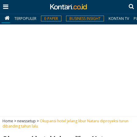
TERPOPULER
E-PAPER
BUSINESS INSIGHT
KONTAN TV
P
MY
KONTAN
Daftar
Masuk
BERITA
I
N
N
A
Home
>
newssetup
>
Okupansi hotel jelang libur Nataru diproyeksi turun
V
S
dibanding tahun lalu
E
I
S
O
T
N