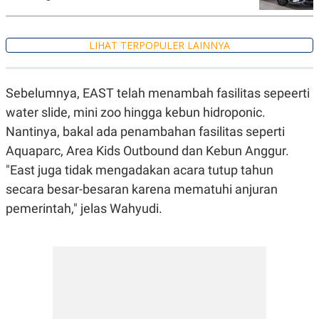
A
I
S
V
K
E
E
LIHAT TERPOPULER LAINNYA
M
E
N
T
Sebelumnya, EAST telah menambah fasilitas sepeerti
E
R
water slide, mini zoo hingga kebun hidroponic.
I
Nantinya, bakal ada penambahan fasilitas seperti
A
N
Aquaparc, Area Kids Outbound dan Kebun Anggur.
L
"East juga tidak mengadakan acara tutup tahun
E
S
secara besar-besaran karena mematuhi anjuran
T
A
pemerintah," jelas Wahyudi.
R
I
KANAL
P
I
U
M