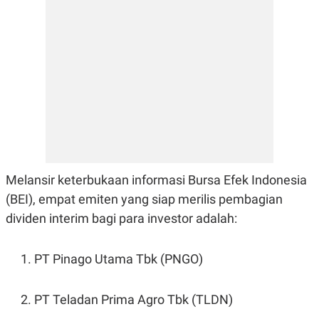
E
R
F
B
O
U
K
S
U
I
S
N
E
S
S
I
N
S
I
G
Melansir keterbukaan informasi Bursa Efek Indonesia
H
T
(BEI), empat emiten yang siap merilis pembagian
S
B
dividen interim bagi para investor adalah:
T
E
O
L
C
A
K
N
PT Pinago Utama Tbk (PNGO)
S
J
E
A
T
O
PT Teladan Prima Agro Tbk (TLDN)
U
N
P