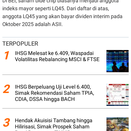
Di BEI, saham blue chip biasanya menjadi anggota
A
I
S
V
indeks mayor seperti LQ45. Dari daftar di atas,
K
E
anggota LQ45 yang akan bayar dividen interim pada
E
M
Oktober 2025 adalah ASII.
E
N
T
E
TERPOPULER
R
I
1
IHSG Melesat ke 6.409, Waspadai
A
N
Volatilitas Rebalancing MSCI & FTSE
L
E
S
T
A
2
IHSG Berpeluang Uji Level 6.400,
R
Simak Rekomendasi Saham TPIA,
I
CDIA, DSSA hingga BACH
KANAL
3
Hendak Akuisisi Tambang hingga
P
I
Hilirisasi, Simak Prospek Saham
U
M