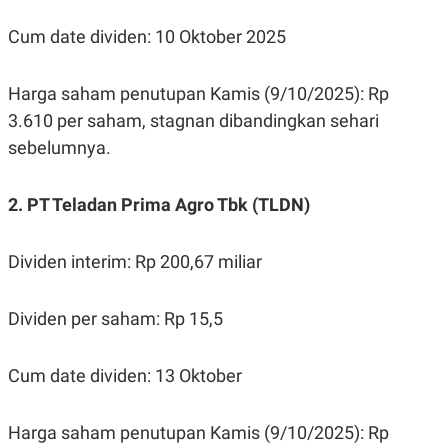
C
L
A
E
Cum date dividen: 10 Oktober 2025
D
A
E
S
M
E
Y
.
Harga saham penutupan Kamis (9/10/2025): Rp
I
D
3.610 per saham, stagnan dibandingkan sehari
L
K
sebelumnya.
A
I
N
N
G
E
2. PT Teladan Prima Agro Tbk (TLDN)
G
R
A
J
N
A
A
E
Dividen interim: Rp 200,67 miliar
N
M
C
I
E
T
Dividen per saham: Rp 15,5
T
E
A
N
K
Cum date dividen: 13 Oktober
E
A
P
D
A
V
P
E
Harga saham penutupan Kamis (9/10/2025): Rp
E
R