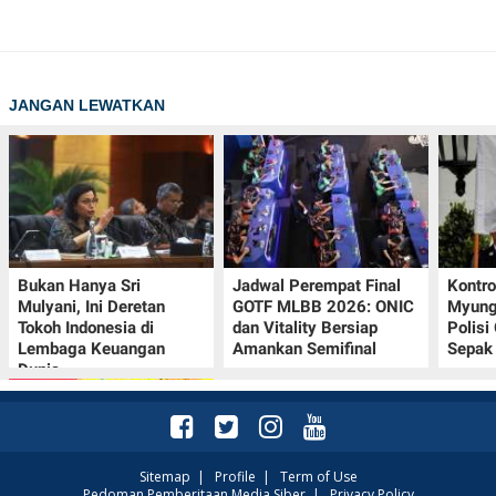
JANGAN LEWATKAN
Bukan Hanya Sri
Jadwal Perempat Final
Kontr
Mulyani, Ini Deretan
GOTF MLBB 2026: ONIC
Myung-
Tokoh Indonesia di
dan Vitality Bersiap
Polisi
Lembaga Keuangan
Amankan Semifinal
Sepak 
Dunia
Sitemap
|
Profile
|
Term of Use
Pedoman Pemberitaan Media Siber
|
Privacy Policy