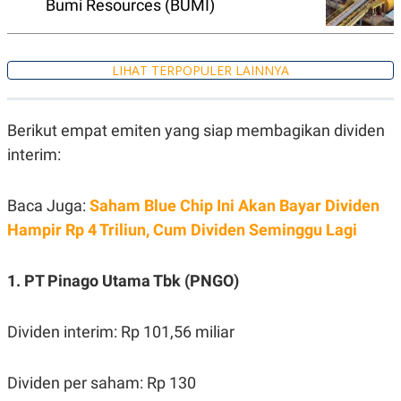
Bumi Resources (BUMI)
S
A
A
G
T
E
D
S
A
LIHAT TERPOPULER LAINNYA
T
A
K
L
O
I
Berikut empat emiten yang siap membagikan dividen
N
P
interim:
T
S
A
U
N
S
T
Baca Juga:
Saham Blue Chip Ini Akan Bayar Dividen
V
Hampir Rp 4 Triliun, Cum Dividen Seminggu Lagi
JARINGAN
1. PT Pinago Utama Tbk (PNGO)
K
P
O
R
Dividen interim: Rp 101,56 miliar
N
E
T
S
A
S
N
R
Dividen per saham: Rp 130
A
E