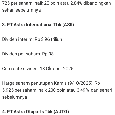
R
T
725 per saham, naik 20 poin atau 2,84% dibandingkan
I
sehari sebelumnya
S
I
N
G
3. PT Astra International Tbk (ASII)
K
G
M
Dividen interim: Rp 3,96 triliun
E
D
I
Dividen per saham: Rp 98
A
.
I
D
Cum date dividen: 13 Oktober 2025
Harga saham penutupan Kamis (9/10/2025): Rp
SITEMAP
PROFILE
TERM
5.925 per saham, naik 200 poin atau 3,49% dari sehari
OF
USE
sebelumnya
PEDOMAN
PEMBERITAAN
SIBER
4. PT Astra Otoparts Tbk (AUTO)
PRIVACY