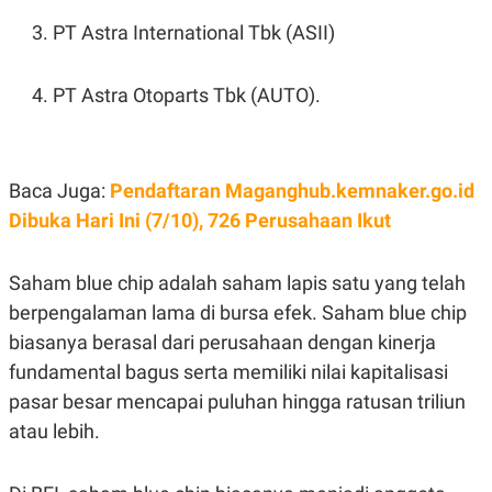
N
S
PT Astra International Tbk (ASII)
E
E
W
R
S
E
S
M
PT Astra Otoparts Tbk (AUTO).
E
O
T
N
U
I
P
A
Baca Juga:
Pendaftaran Maganghub.kemnaker.go.id
A
K
D
I
Dibuka Hari Ini (7/10), 726 Perusahaan Ikut
V
L
A
S
K
Saham blue chip adalah saham lapis satu yang telah
O
berpengalaman lama di bursa efek. Saham blue chip
R
P
biasanya berasal dari perusahaan dengan kinerja
O
R
fundamental bagus serta memiliki nilai kapitalisasi
A
pasar besar mencapai puluhan hingga ratusan triliun
S
I
atau lebih.
K
N
I
A
L
T