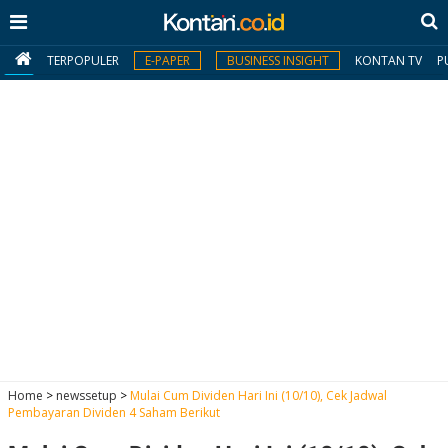
TERPOPULER
E-PAPER
BUSINESS INSIGHT
KONTAN TV
P
MY
KONTAN
Daftar
Masuk
BERITA
I
N
N
A
Home
>
newssetup
>
Mulai Cum Dividen Hari Ini (10/10), Cek Jadwal
V
S
Pembayaran Dividen 4 Saham Berikut
E
I
S
O
T
N