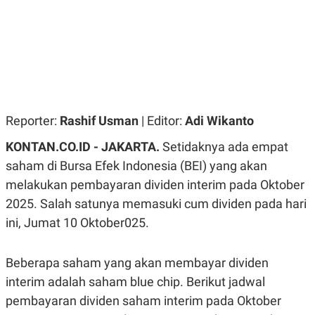
R
G
S
I
O
O
N
N
A
A
L
L
F
I
N
A
Reporter:
Rashif Usman
| Editor:
Adi Wikanto
N
C
E
KONTAN.CO.ID - JAKARTA.
Setidaknya ada empat
Y
C
saham di Bursa Efek Indonesia (BEI) yang akan
A
A
melakukan pembayaran dividen interim pada Oktober
N
R
G
I
2025. Salah satunya memasuki cum dividen pada hari
T
T
E
A
ini, Jumat 10 Oktober025.
R
H
.
U
.
Beberapa saham yang akan membayar dividen
.
interim adalah saham blue chip. Berikut jadwal
K
L
E
I
pembayaran dividen saham interim pada Oktober
S
F