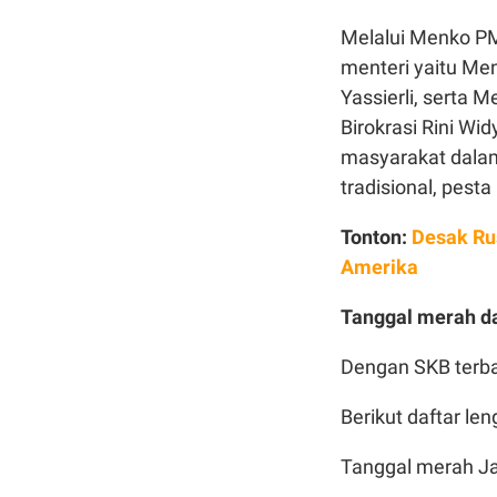
Melalui Menko PMK
menteri yaitu Me
Yassierli, serta
Birokrasi Rini Wi
masyarakat dalam
tradisional, pest
Tonton:
Desak Rus
Amerika
Tanggal merah d
Dengan SKB terbar
Berikut daftar len
Tanggal merah Ja