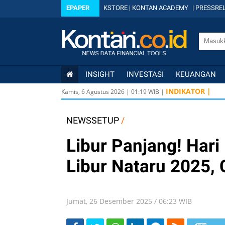
EPAPER
KSTORE
|
KONTAN ACADEMY
|
PRESSREL
INSIGHT
INVESTASI
KEUANGAN
U
INDIKATOR |
Kamis, 6 Agustus 2026
|
01
:
19
WIB |
U
U
NEWSSETUP
/
Libur Panjang! Hari
Libur Nataru 2025,
Jumat, 26 Desember 2025 / 06:23 WIB