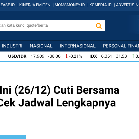
EASE.ID
|
KINERJA EMITEN
|
MOMSMONEY.ID
|
KGMEDIA.ID
|
ADVERTISIN
INDUSTRI
NASIONAL
INTERNASIONAL
PERSONAL FINA
SD/IDR
17.909 -38,00
IDX
6.351 31,53
-0,21%
0,50%
SD/IDR
17.909 -38,00
IDX
6.351 31,53
-0,21%
0,50%
SD/IDR
17.909 -38,00
IDX
6.351 31,53
-0,21%
0,50%
 Ini (26/12) Cuti Bersama
 Cek Jadwal Lengkapnya