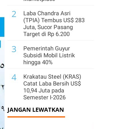
2
Laba Chandra Asri
(TPIA) Tembus US$ 283
Juta, Sucor Pasang
Target di Rp 6.200
3
Pemerintah Guyur
Subsidi Mobil Listrik
hingga 40%
4
Krakatau Steel (KRAS)
Catat Laba Bersih US$
10,94 Juta pada
Semester I-2026
JANGAN LEWATKAN
5
Cermati Rekomendasi
Teknikal BUMI, PWON,
PGAS untuk