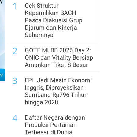
1
Perdagangan Kamis
Cek Struktur
(6/8)
Kepemilikan BACH
Pasca Diakusisi Grup
6
IHSG Berpeluang
Djarum dan Kinerja
Menguat pada Kamis
Sahamnya
(6/8), Ini Kata Analis
2
GOTF MLBB 2026 Day 2:
7
Uni Eropa akan Salurkan
ONIC dan Vitality Bersiap
US$1,6 Miliar dari Aset
Amankan Tiket 8 Besar
Rusia yang Dibekukan
3
untuk Ukraina
EPL Jadi Mesin Ekonomi
Inggris, Diproyeksikan
8
CERI Pertanyakan Surat
Sumbang Rp796 Triliun
Rahasia ESDM, Kepala
hingga 2028
SKK Migas Akan Diganti?
4
Daftar Negara dengan
9
Menakar Prospek Saham
Produksi Pertanian
Konglomerat Usai Rilis
Terbesar di Dunia,