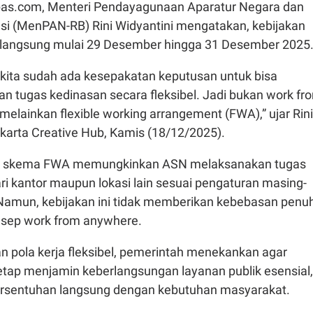
pas.com, Menteri Pendayagunaan Aparatur Negara dan
asi (MenPAN-RB) Rini Widyantini mengatakan, kebijakan
rlangsung mulai 29 Desember hingga 31 Desember 2025
 kita sudah ada kesepakatan keputusan untuk bisa
an tugas kedinasan secara fleksibel. Jadi bukan work fr
elainkan flexible working arrangement (FWA),” ujar Rini
akarta Creative Hub, Kamis (18/12/2025).
, skema FWA memungkinkan ASN melaksanakan tugas
ri kantor maupun lokasi lain sesuai pengaturan masing-
 Namun, kebijakan ini tidak memberikan kebebasan penu
sep work from anywhere.
 pola kerja fleksibel, pemerintah menekankan agar
tetap menjamin keberlangsungan layanan publik esensial,
ersentuhan langsung dengan kebutuhan masyarakat.