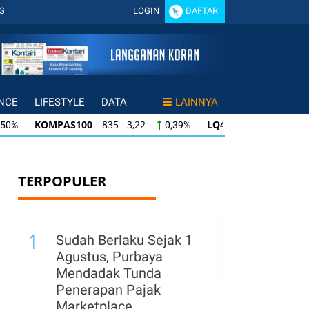
G
LOGIN
DAFTAR
NCE
LIFESTYLE
DATA
LAINNYA
KOMPAS100
835 3,22
LQ45
634 -1,22
0,39%
-0,19
KOMPAS100
835 3,22
LQ45
634 -1,22
0,39%
-0,19%
KOMPAS100
835 3,22
LQ45
634 -1,22
0,39%
-0,19%
TERPOPULER
1
Sudah Berlaku Sejak 1
Agustus, Purbaya
Mendadak Tunda
Penerapan Pajak
Marketplace