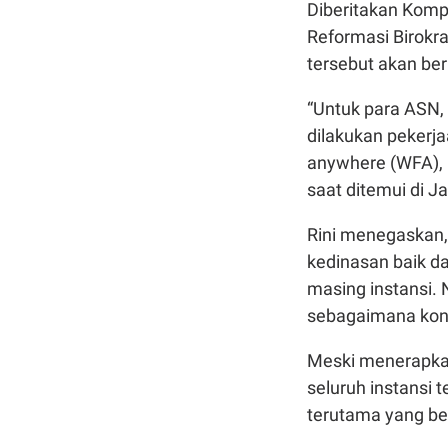
Diberitakan Kom
Reformasi Birokr
tersebut akan be
“Untuk para ASN,
dilakukan pekerja
anywhere (WFA), m
saat ditemui di J
Rini menegaskan
kedinasan baik da
masing instansi.
sebagaimana kon
Meski menerapkan
seluruh instansi 
terutama yang b