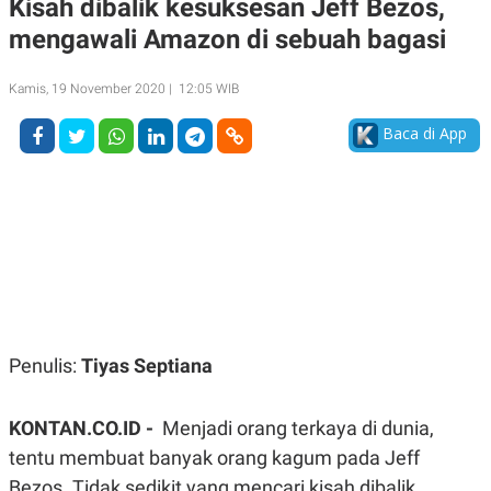
Kisah dibalik kesuksesan Jeff Bezos,
A
A
mengawali Amazon di sebuah bagasi
S
L
I
K
I
Kamis, 19 November 2020 | 12:05 WIB
E
N
U
D
A
U
Baca di App
N
S
G
T
A
R
N
I
P
I
E
N
L
T
U
E
A
R
N
N
G
A
U
S
Penulis:
Tiyas Septiana
S
I
A
O
H
N
A
A
KONTAN.CO.ID -
Menjadi orang terkaya di dunia,
L
tentu membuat banyak orang kagum pada Jeff
P
R
Bezos. Tidak sedikit yang mencari kisah dibalik
E
E