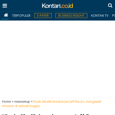
TERPOPULER
E-PAPER
BUSINESS INSIGHT
KONTAN TV
P
MY
KONTAN
Daftar
Masuk
BERITA
I
N
N
A
Home
>
newssetup
>
Kisah dibalik kesuksesan Jeff Bezos, mengawali
V
S
Amazon di sebuah bagasi
E
I
S
O
T
N