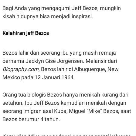
E
R
Bagi Anda yang mengagumi Jeff Bezos, mungkin
F
B
kisah hidupnya bisa menjadi inspirasi.
O
U
K
S
U
I
Kelahiran Jeff Bezos
S
N
E
S
S
Bezos lahir dari seorang ibu yang masih remaja
I
N
bernama Jacklyn Gise Jorgensen. Melansir dari
S
I
Biography.com
, Bezos lahir di Albuquerque, New
G
Mexico pada 12 Januari 1964.
H
T
S
B
Orang tua biologis Bezos hanya menikah kurang dari
T
E
O
L
setahun. Ibu Jeff Bezos kemudian menikah dengan
C
A
K
N
seorang imigran asal Kuba, Miguel "Mike" Bezos, saat
S
J
Bezos berumur 4 tahun.
E
A
T
O
U
N
P