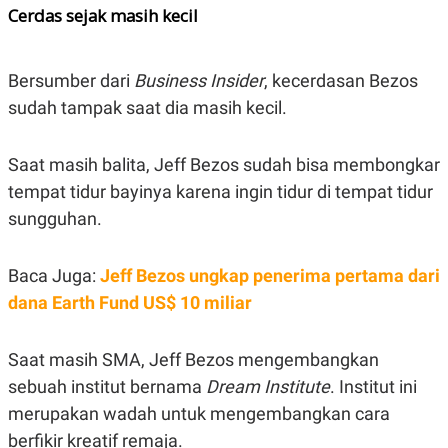
A
I
Cerdas sejak masih kecil
S
V
K
E
E
M
Bersumber dari
Business Insider
, kecerdasan Bezos
E
N
sudah tampak saat dia masih kecil.
T
E
R
Saat masih balita, Jeff Bezos sudah bisa membongkar
I
A
tempat tidur bayinya karena ingin tidur di tempat tidur
N
sungguhan.
L
E
S
T
Baca Juga:
Jeff Bezos ungkap penerima pertama dari
A
dana Earth Fund US$ 10 miliar
R
I
Saat masih SMA, Jeff Bezos mengembangkan
KANAL
sebuah institut bernama
Dream Institute
. Institut ini
merupakan wadah untuk mengembangkan cara
P
I
U
M
berfikir kreatif remaja.