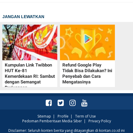
JANGAN LEWATKAN
Kumpulan Link Twibbon
Refund Google Play
HUT Ke-81
Tidak Bisa Dilakukan? Ini
Kemerdekaan RI: Sambut
Penyebab dan Cara
dengan Semangat
Mengatasinya
Perjuangan
Sitemap
|
Profile
|
Term of Use
Pedoman Pemberitaan Media Siber
|
Privacy Policy
Disclaimer: Seluruh konten berita yang ditayangkan di kontan.co.id ini