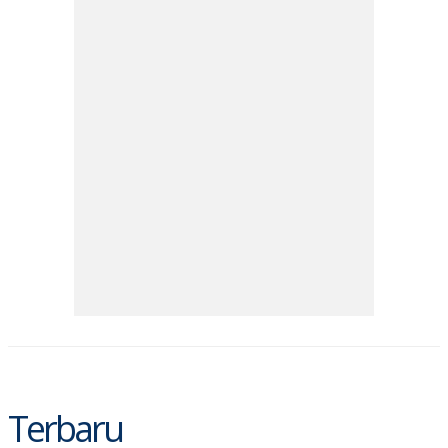
R
T
I
S
I
N
G
K
G
M
E
D
I
A
.
I
D
SITEMAP
PROFILE
TERM
OF
USE
PEDOMAN
PEMBERITAAN
Terbaru
SIBER
PRIVACY