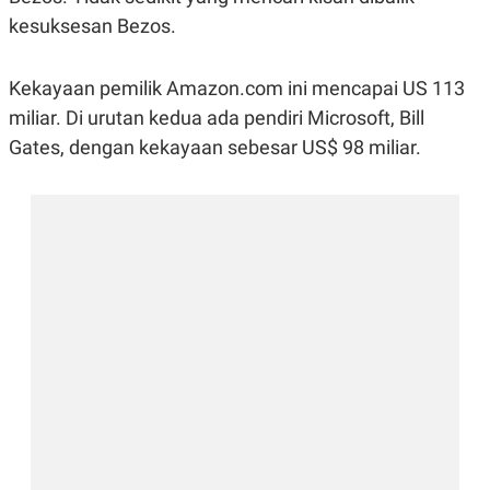
R
G
kesuksesan Bezos.
S
I
O
O
N
N
A
A
Kekayaan pemilik Amazon.com ini mencapai US 113
L
L
miliar. Di urutan kedua ada pendiri Microsoft, Bill
F
I
Gates, dengan kekayaan sebesar US$ 98 miliar.
N
A
N
C
E
Y
C
A
A
N
R
G
I
T
T
E
A
R
H
.
U
.
.
K
L
E
I
S
F