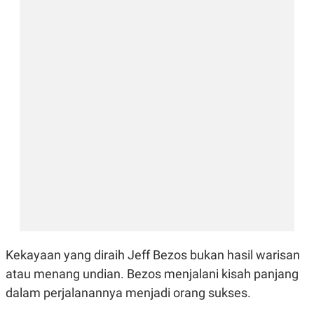
E
E
H
S
A
T
T
Y
A
L
N
E
E
A
N
N
G
A
L
L
I
I
S
S
H
I
S
E
K
X
O
E
L
C
O
U
M
T
I
V
Kekayaan yang diraih Jeff Bezos bukan hasil warisan
E
atau menang undian. Bezos menjalani kisah panjang
C
O
dalam perjalanannya menjadi orang sukses.
R
N