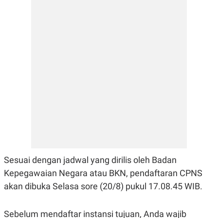
E
E
H
S
A
T
T
Y
A
L
N
E
E
A
N
N
G
A
L
L
I
I
S
S
H
I
S
E
K
X
O
E
L
C
O
U
M
T
Sesuai dengan jadwal yang dirilis oleh Badan
I
Kepegawaian Negara atau BKN, pendaftaran CPNS
V
E
akan dibuka Selasa sore (20/8) pukul 17.08.45 WIB.
C
O
R
N
Sebelum mendaftar instansi tujuan, Anda wajib