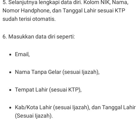
5. Selanjutnya lengkapi data diri. Kolom NIK, Nama,
C
L
A
E
Nomor Handphone, dan Tanggal Lahir sesuai KTP
D
A
E
S
sudah terisi otomatis.
M
E
Y
.
I
6. Masukkan data diri seperti:
D
L
K
A
I
Email,
N
N
G
E
G
R
A
J
Nama Tanpa Gelar (sesuai Ijazah),
N
A
A
E
N
M
C
I
Tempat Lahir (sesuai KTP),
E
T
T
E
A
N
Kab/Kota Lahir (sesuai Ijazah), dan Tanggal Lahir
K
(Sesuai Ijazah).
E
A
P
D
A
V
P
E
E
R