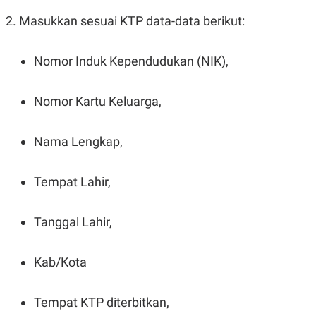
A
I
S
V
2. Masukkan sesuai KTP data-data berikut:
K
E
E
M
Nomor Induk Kependudukan (NIK),
E
N
T
E
Nomor Kartu Keluarga,
R
I
A
N
Nama Lengkap,
L
E
Tempat Lahir,
S
T
A
R
Tanggal Lahir,
I
Kab/Kota
KANAL
P
I
Tempat KTP diterbitkan,
U
M