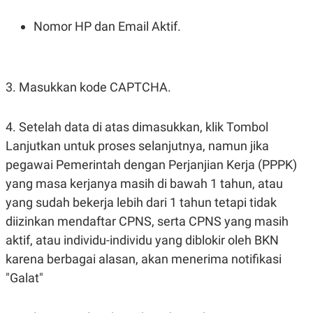
S
A
A
G
Nomor HP dan Email Aktif.
T
E
D
S
A
T
A
3. Masukkan kode CAPTCHA.
K
L
O
I
N
P
T
S
4. Setelah data di atas dimasukkan, klik Tombol
A
U
Lanjutkan untuk proses selanjutnya, namun jika
N
S
T
pegawai Pemerintah dengan Perjanjian Kerja (PPPK)
V
yang masa kerjanya masih di bawah 1 tahun, atau
yang sudah bekerja lebih dari 1 tahun tetapi tidak
JARINGAN
diizinkan mendaftar CPNS, serta CPNS yang masih
K
P
aktif, atau individu-individu yang diblokir oleh BKN
O
R
karena berbagai alasan, akan menerima notifikasi
N
E
T
S
"Galat"
A
S
N
R
A
E