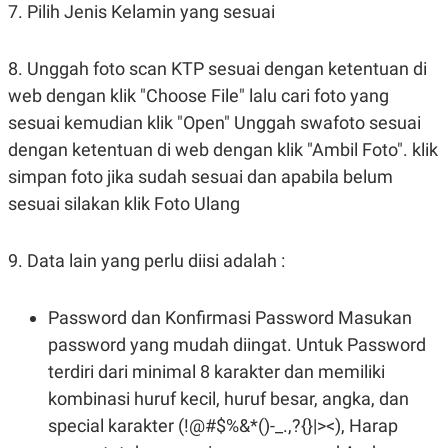
R
T
7. Pilih Jenis Kelamin yang sesuai
I
S
I
8. Unggah foto scan KTP sesuai dengan ketentuan di
N
G
web dengan klik "Choose File" lalu cari foto yang
K
sesuai kemudian klik "Open" Unggah swafoto sesuai
G
M
dengan ketentuan di web dengan klik "Ambil Foto". klik
E
simpan foto jika sudah sesuai dan apabila belum
D
I
sesuai silakan klik Foto Ulang
A
.
I
9. Data lain yang perlu diisi adalah :
D
Password dan Konfirmasi Password Masukan
SITEMAP
PROFILE
TERM
password yang mudah diingat. Untuk Password
OF
USE
terdiri dari minimal 8 karakter dan memiliki
PEDOMAN
kombinasi huruf kecil, huruf besar, angka, dan
PEMBERITAAN
SIBER
special karakter (!@#$%&*()-_.,?{}|><), Harap
PRIVACY