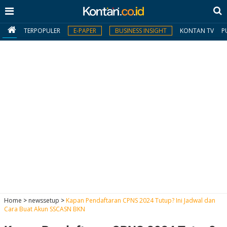
TERPOPULER
E-PAPER
BUSINESS INSIGHT
KONTAN TV
P
MY
KONTAN
Daftar
Masuk
BERITA
I
N
N
A
Home
>
newssetup
>
Kapan Pendaftaran CPNS 2024 Tutup? Ini Jadwal dan
V
S
Cara Buat Akun SSCASN BKN
E
I
S
O
T
N