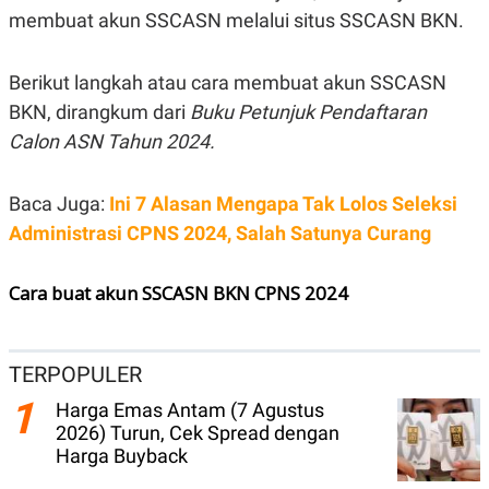
E
membuat akun SSCASN melalui situs SSCASN BKN.
R
F
B
O
U
Berikut langkah atau cara membuat akun SSCASN
K
S
U
I
BKN, dirangkum dari
Buku Petunjuk Pendaftaran
S
N
E
Calon ASN Tahun 2024.
S
S
I
Baca Juga:
Ini 7 Alasan Mengapa Tak Lolos Seleksi
N
S
Administrasi CPNS 2024, Salah Satunya Curang
I
G
H
Cara buat akun SSCASN BKN CPNS 2024
T
S
B
T
E
O
L
TERPOPULER
C
A
K
N
1
Harga Emas Antam (7 Agustus
S
J
E
A
2026) Turun, Cek Spread dengan
T
O
Harga Buyback
U
N
P