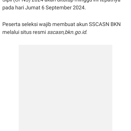
R
G
pada hari Jumat 6 September 2024.
S
I
O
O
N
N
A
A
Peserta seleksi wajib membuat akun SSCASN BKN
L
L
melalui situs resmi
sscasn,bkn.go.id
.
F
I
N
A
N
C
E
Y
C
A
A
N
R
G
I
T
T
E
A
R
H
.
U
.
.
K
L
E
I
S
F