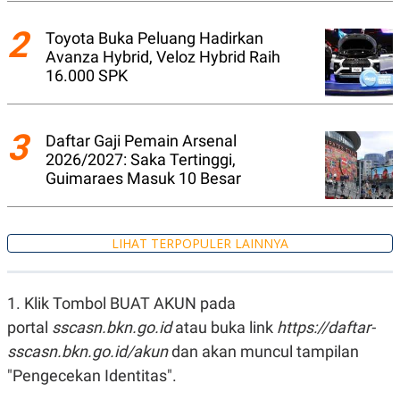
N
S
E
E
2
Toyota Buka Peluang Hadirkan
W
R
Avanza Hybrid, Veloz Hybrid Raih
S
E
S
M
16.000 SPK
E
O
T
N
U
I
P
A
3
Daftar Gaji Pemain Arsenal
A
K
2026/2027: Saka Tertinggi,
D
I
Guimaraes Masuk 10 Besar
V
L
A
S
K
O
LIHAT TERPOPULER LAINNYA
R
P
O
R
1. Klik Tombol BUAT AKUN pada
A
portal
S
sscasn.bkn.go.id
atau buka link
https://daftar-
I
sscasn.bkn.go.id/akun
dan akan muncul tampilan
K
N
"Pengecekan Identitas".
I
A
L
T