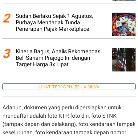
A
I
S
V
K
E
2
Sudah Berlaku Sejak 1 Agustus,
E
M
Purbaya Mendadak Tunda
E
Penerapan Pajak Marketplace
N
T
E
R
3
Kinerja Bagus, Analis Rekomendasi
I
A
Beli Saham Prajogo Ini dengan
N
Target Harga 3x Lipat
L
E
S
T
LIHAT TERPOPULER LAINNYA
A
R
I
Adapun, dokumen yang perlu dipersiapkan untuk
mendaftar adalah foto KTP, foto diri, foto STNK
KANAL
(tampak depan dan belakang), foto kendaraan tampak
P
I
keseluruhan, foto kendaraan tampak depan nomor
U
M