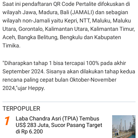
Saat ini pendaftaran QR Code Pertalite difokuskan di
N
S
E
E
wilayah Jawa, Madura, Bali (JAMALI) dan sebagian
W
R
wilayah non-Jamali yaitu Kepri, NTT, Maluku, Maluku
S
E
S
M
Utara, Gorontalo, Kalimantan Utara, Kalimantan Timur,
E
O
T
N
Aceh, Bangka Belitung, Bengkulu dan Kabupaten
U
I
Timika.
P
A
A
K
D
I
"Diharapkan tahap 1 bisa tercapai 100% pada akhir
V
L
A
September 2024. Sisanya akan dilakukan tahap kedua
S
K
rencana paling cepat bulan Oktober-November
O
2024,"ujar Heppy.
R
P
O
R
TERPOPULER
A
S
1
I
Laba Chandra Asri (TPIA) Tembus
US$ 283 Juta, Sucor Pasang Target
K
N
I
A
di Rp 6.200
L
T