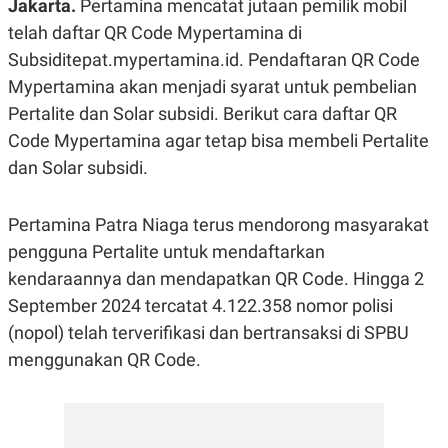
Jakarta.
Pertamina mencatat jutaan pemilik mobil
R
G
S
I
telah daftar QR Code Mypertamina di
O
O
Subsiditepat.mypertamina.id. Pendaftaran QR Code
N
N
A
A
Mypertamina akan menjadi syarat untuk pembelian
L
L
F
Pertalite dan Solar subsidi. Berikut cara daftar QR
I
Code Mypertamina agar tetap bisa membeli Pertalite
N
A
dan Solar subsidi.
N
C
E
Pertamina Patra Niaga terus mendorong masyarakat
Y
C
A
A
pengguna Pertalite untuk mendaftarkan
N
R
kendaraannya dan mendapatkan QR Code. Hingga 2
G
I
T
T
September 2024 tercatat 4.122.358 nomor polisi
E
A
R
H
(nopol) telah terverifikasi dan bertransaksi di SPBU
.
U
menggunakan QR Code.
.
.
K
L
E
I
S
F