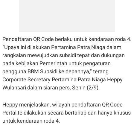
E
R
F
B
O
U
K
S
U
I
S
N
E
Pendaftaran QR Code berlaku untuk kendaraan roda 4.
S
"Upaya ini dilakukan Pertamina Patra Niaga dalam
S
I
rangkaian mewujudkan subsidi tepat dan dukungan
N
S
pada kebijakan Pemerintah untuk pengaturan
I
pengguna BBM Subsidi ke depannya," terang
G
H
Corporate Secretary Pertamina Patra Niaga Heppy
T
Wulansari dalam siaran pers, Senin (2/9).
S
B
T
E
O
L
C
A
Heppy menjelaskan, wilayah pendaftaran QR Code
K
N
Pertalite dilakukan secara bertahap dan hanya khusus
S
J
E
A
untuk kendaraan roda 4.
T
O
U
N
P