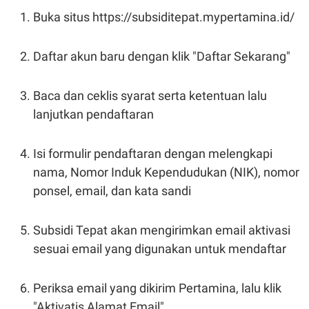
R
T
Buka situs https://subsiditepat.mypertamina.id/
I
S
I
N
Daftar akun baru dengan klik "Daftar Sekarang"
G
K
G
Baca dan ceklis syarat serta ketentuan lalu
M
E
lanjutkan pendaftaran
D
I
A
Isi formulir pendaftaran dengan melengkapi
.
I
nama, Nomor Induk Kependudukan (NIK), nomor
D
ponsel, email, dan kata sandi
Subsidi Tepat akan mengirimkan email aktivasi
SITEMAP
PROFILE
TERM
OF
sesuai email yang digunakan untuk mendaftar
USE
PEDOMAN
PEMBERITAAN
Periksa email yang dikirim Pertamina, lalu klik
SIBER
"Aktivatis Alamat Email"
PRIVACY