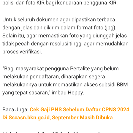
S
A
polisi dan foto KIR bagi kendaraan pengguna KIR.
A
G
T
E
D
S
Untuk seluruh dokumen agar dipastikan terbaca
A
T
dengan jelas dan dikirim dalam format foto (jpg).
A
Selain itu, agar memastikan foto yang diunggah jelas
K
L
O
I
tidak pecah dengan resolusi tinggi agar memudahkan
N
P
proses verifikasi.
T
S
A
U
N
S
T
"Bagi masyarakat pengguna Pertalite yang belum
V
melakukan pendaftaran, diharapkan segera
melakukannya untuk memastikan akses subsidi BBM
JARINGAN
yang tepat sasaran," imbau Heppy.
K
P
O
R
Baca Juga:
Cek Gaji PNS Sebelum Daftar CPNS 2024
N
E
T
S
Di Sscasn.bkn.go.id, September Masih Dibuka
A
S
N
R
A
E