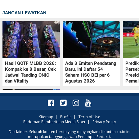
JANGAN LEWATKAN
Hasil GOTF MLBB 2026:
Ada 3 Emiten Pendatang
Predik
Kompak ke 8 Besar, Cek
Baru, Ini Daftar 54
Perseb
Jadwal Tanding ONIC
Saham HSC BEI per 6
Presi
dan Vitality
Agustus 2026
Pemai
Sitemap
|
Profile
|
Term of Use
Pedoman Pemberitaan Media Siber
|
Privacy Policy
UEFA Terapkan Dua
Disclaimer: Seluruh konten berita yang ditayangkan di kontan.co.id ini
merupakan tanggung jawab Pemimpin Redaksi.
Aturan Baru di Liga