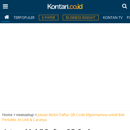
TERPOPULER
E-PAPER
BUSINESS INSIGHT
KONTAN TV
P
MY
KONTAN
Daftar
Masuk
BERITA
I
N
N
A
Home
>
newssetup
>
Jutaan Mobil Daftar QR Code Mypertamina untuk Beli
V
S
Pertalite, Ini Link & Caranya
E
I
S
O
T
N