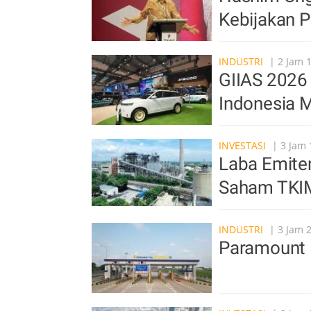
Kebijakan 
INDUSTRI
| 2 Jam 
GIIAS 2026 
Indonesia M
INVESTASI
| 3 Jam 
Laba Emite
Saham TKI
INDUSTRI
| 3 Jam 
Paramount 