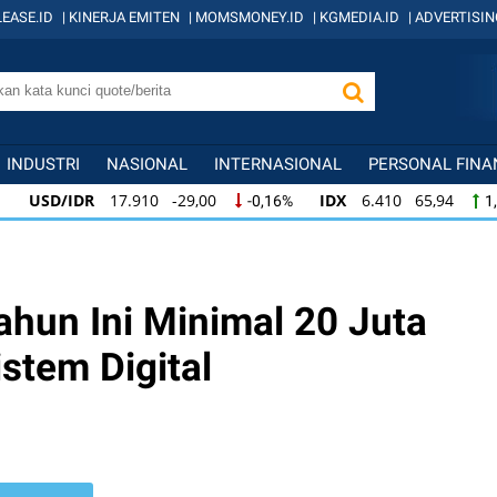
EASE.ID
|
KINERJA EMITEN
|
MOMSMONEY.ID
|
KGMEDIA.ID
|
ADVERTISIN
INDUSTRI
NASIONAL
INTERNASIONAL
PERSONAL FINA
D/IDR
17.910 -29,00
IDX
6.410 65,94
-0,16%
1,04%
D/IDR
17.910 -29,00
IDX
6.410 65,94
-0,16%
1,04%
6.410 65,94
KOMPAS100
845 12,09
L
1,04%
1,45%
ahun Ini Minimal 20 Juta
tem Digital