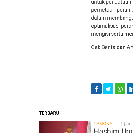
untuk pendataan 
pemetaan peran p
dalam membangun
optimalisasi pera
mengisi serta me
Cek Berita dan Art
TERBARU
NASIONAL
| 1 Jam 
Hashim Ung