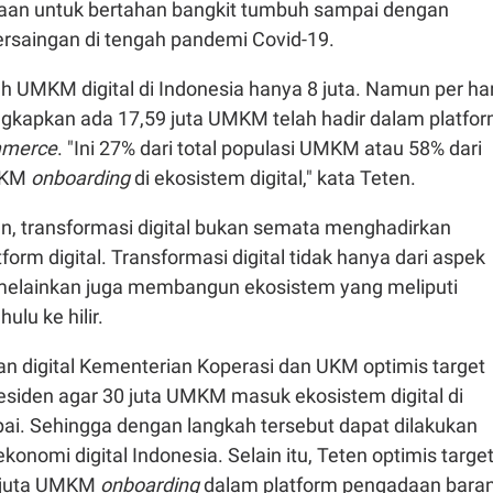
aan untuk bertahan bangkit tumbuh sampai dengan
saingan di tengah pandemi Covid-19.
 UMKM digital di Indonesia hanya 8 juta. Namun per har
ngkapkan ada 17,59 juta UMKM telah hadir dalam platfo
mmerce
. "Ini 27% dari total populasi UMKM atau 58% dari
UMKM
onboarding
di ekosistem digital," kata Teten.
n, transformasi digital bukan semata menghadirkan
rm digital. Transformasi digital tidak hanya dari aspek
melainkan juga membangun ekosistem yang meliputi
hulu ke hilir.
an digital Kementerian Koperasi dan UKM optimis target
esiden agar 30 juta UMKM masuk ekosistem digital di
pai. Sehingga dengan langkah tersebut dapat dilakukan
konomi digital Indonesia. Selain itu, Teten optimis targe
u juta UMKM
onboarding
dalam platform pengadaan bara