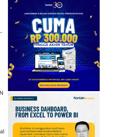
6
IHSG Menguat 2,78%
Sepekan ke 6.409,
Cermati Proyeksi Analis
untuk Pekan Depan
-
7
IHSG Menguat 2,78% ke
6.409 Sepekan, Cek
Saham yang Banyak
Diborong Asing
8
Daftar Harga Emas
a
Antam Hari Ini (8/8):
BN
Naik Rp 40.000 Jadi Rp
2.690.000 Per Gram
9
AS Optimistis Selat
Hormuz Segera Dibuka,
Pasokan Minyak Dunia
al