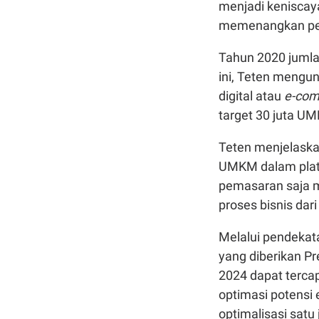
menjadi keniscay
memenangkan per
Tahun 2020 jumlah
ini, Teten mengu
digital atau
e-co
target 30 juta 
Teten menjelaska
UMKM dalam platfo
pemasaran saja 
proses bisnis dari 
Melalui pendekat
yang diberikan Pr
2024 dapat terca
optimasi potensi e
optimalisasi sat