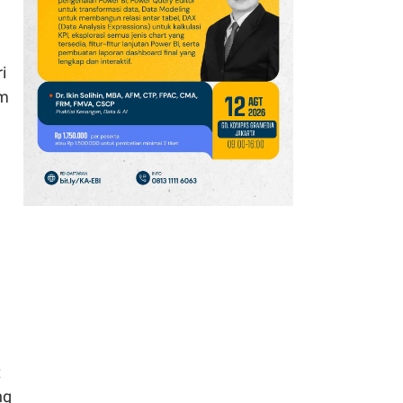
Berpotensi Pulih
10
JPMorgan: Hedge Fund
Global Kehilangan
i
Hampir 3% Keuntungan
rm
pada Juli 2026
11
Punya Rumah
Kontrakan? Siap-Siap
Didatangi Petugas Pajak
Mulai Tahun Depan
12
Nissan Andalkan X-Trail
e-POWER Rp 795 Juta
untuk Genjot Pasar SUV
Elektrifikasi
13
t
Harga Emas Terangkat
ng
Pelemahan Dolar