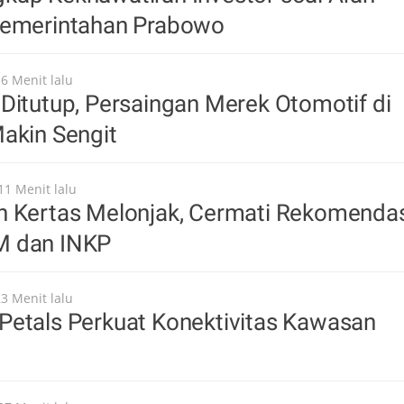
Pemerintahan Prabowo
16 Menit lalu
Ditutup, Persaingan Merek Otomotif di
akin Sengit
11 Menit lalu
n Kertas Melonjak, Cermati Rekomenda
M dan INKP
23 Menit lalu
Petals Perkuat Konektivitas Kawasan