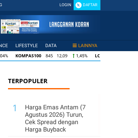
G
LOGIN
DAFTAR
NCE
LIFESTYLE
DATA
LAINNYA
KOMPAS100
845 12,09
LQ45
640 9,44
1,45%
1,50%
KOMPAS100
845 12,09
LQ45
640 9,44
1,45%
1,50%
Q45
640 9,44
ISSI
222 2,82
IDX30
35
1,50%
1,29%
TERPOPULER
1
Harga Emas Antam (7
Agustus 2026) Turun,
Cek Spread dengan
Harga Buyback