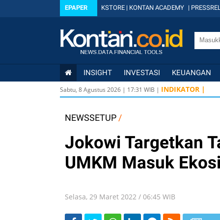
EPAPER
KSTORE
|
KONTAN ACADEMY
|
PRESSREL
INSIGHT
INVESTASI
KEUANGAN
US
INDIKATOR |
Sabtu, 8 Agustus 2026
|
17
:
31
WIB |
US
IDX
NEWSSETUP
/
Jokowi Targetkan T
UMKM Masuk Ekosis
Selasa, 29 Maret 2022 / 06:45 WIB