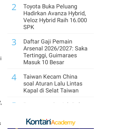
2
Toyota Buka Peluang
Hadirkan Avanza Hybrid,
Veloz Hybrid Raih 16.000
SPK
3
Daftar Gaji Pemain
Arsenal 2026/2027: Saka
Tertinggi, Guimaraes
i
Masuk 10 Besar
4
Taiwan Kecam China
soal Aturan Lalu Lintas
Kapal di Selat Taiwan
,
5
Penguatan Rupiah Pekan
Ini Terangkat Pelemahan
Dolar
s