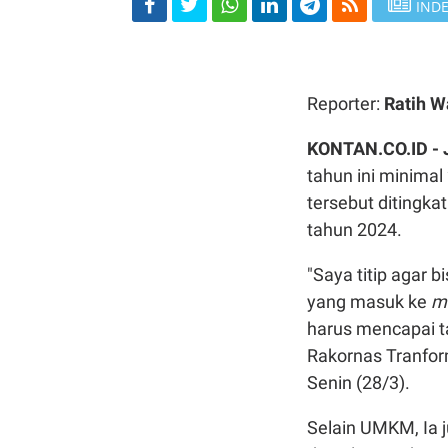
INDE
Reporter:
Ratih 
KONTAN.CO.ID -
tahun ini minima
tersebut ditingka
tahun 2024.
"Saya titip agar 
yang masuk ke
m
harus mencapai ta
Rakornas Tranfor
Senin (28/3).
Selain UMKM, Ia 