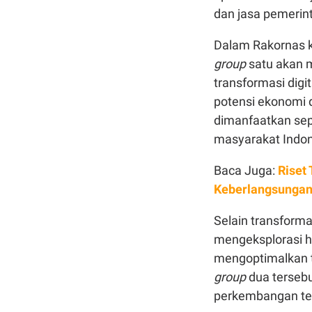
dan jasa pemerint
Dalam Rakornas ka
group
satu akan 
transformasi dig
potensi ekonomi d
dimanfaatkan se
masyarakat Indon
Baca Juga:
Riset
Keberlangsunga
Selain transforma
mengeksplorasi 
mengoptimalkan t
group
dua terseb
perkembangan tek