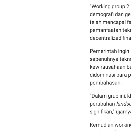
"Working group 2 
demografi dan gel
telah mencapai f
pemanfaatan tekno
decentralized fina
Pemerintah ingi
sepenuhnya teknol
kewirausahaan ber
didominasi para 
pembahasan.
"Dalam grup ini,
perubahan
lands
signifikan," ujarny
Kemudian working