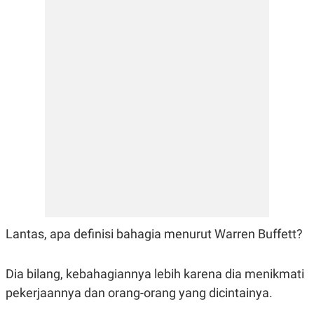
E
E
H
S
A
T
T
Y
A
L
N
E
E
A
N
N
G
A
L
L
I
I
S
S
H
I
S
E
K
X
O
E
L
C
O
U
M
T
Lantas, apa definisi bahagia menurut Warren Buffett?
I
V
E
Dia bilang, kebahagiannya lebih karena dia menikmati
C
O
pekerjaannya dan orang-orang yang dicintainya.
R
N