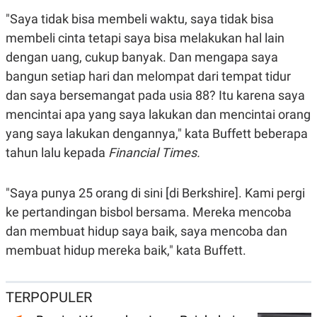
E
R
"Saya tidak bisa membeli waktu, saya tidak bisa
F
B
membeli cinta tetapi saya bisa melakukan hal lain
O
U
dengan uang, cukup banyak. Dan mengapa saya
K
S
U
I
bangun setiap hari dan melompat dari tempat tidur
S
N
E
dan saya bersemangat pada usia 88? Itu karena saya
S
S
mencintai apa yang saya lakukan dan mencintai orang
I
yang saya lakukan dengannya," kata Buffett beberapa
N
S
tahun lalu kepada
Financial Times.
I
G
H
"Saya punya 25 orang di sini [di Berkshire]. Kami pergi
T
S
B
ke pertandingan bisbol bersama. Mereka mencoba
T
E
dan membuat hidup saya baik, saya mencoba dan
O
L
C
A
membuat hidup mereka baik," kata Buffett.
K
N
S
J
E
A
T
O
TERPOPULER
U
N
P