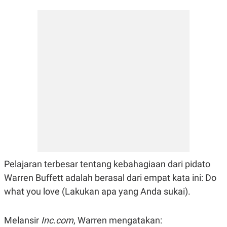
C
L
A
E
D
A
E
S
M
E
Y
.
I
D
L
K
A
I
N
N
G
E
G
R
A
J
N
A
A
E
N
M
C
I
E
T
T
E
Pelajaran terbesar tentang kebahagiaan dari pidato
A
N
Warren Buffett adalah berasal dari empat kata ini: Do
K
what you love (Lakukan apa yang Anda sukai).
E
A
P
D
A
V
P
E
Melansir
Inc.com
, Warren mengatakan:
E
R