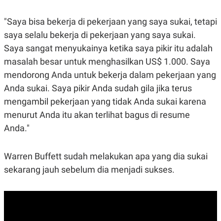
R
T
I
S
"Saya bisa bekerja di pekerjaan yang saya sukai, tetapi
I
saya selalu bekerja di pekerjaan yang saya sukai.
N
G
Saya sangat menyukainya ketika saya pikir itu adalah
K
masalah besar untuk menghasilkan US$ 1.000. Saya
G
M
mendorong Anda untuk bekerja dalam pekerjaan yang
E
Anda sukai. Saya pikir Anda sudah gila jika terus
D
I
mengambil pekerjaan yang tidak Anda sukai karena
A
.
menurut Anda itu akan terlihat bagus di resume
I
Anda."
D
Warren Buffett sudah melakukan apa yang dia sukai
SITEMAP
PROFILE
TERM
sekarang jauh sebelum dia menjadi sukses.
OF
USE
PEDOMAN
PEMBERITAAN
SIBER
PRIVACY