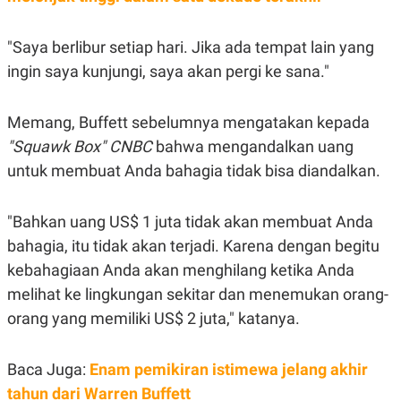
A
I
S
V
K
E
"Saya berlibur setiap hari. Jika ada tempat lain yang
E
M
ingin saya kunjungi, saya akan pergi ke sana."
E
N
T
Memang, Buffett sebelumnya mengatakan kepada
E
R
"Squawk Box" CNBC
bahwa mengandalkan uang
I
A
untuk membuat Anda bahagia tidak bisa diandalkan.
N
L
E
"Bahkan uang US$ 1 juta tidak akan membuat Anda
S
bahagia, itu tidak akan terjadi. Karena dengan begitu
T
A
kebahagiaan Anda akan menghilang ketika Anda
R
I
melihat ke lingkungan sekitar dan menemukan orang-
orang yang memiliki US$ 2 juta," katanya.
KANAL
Baca Juga:
Enam pemikiran istimewa jelang akhir
P
I
tahun dari Warren Buffett
U
M