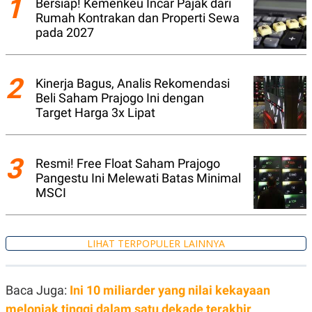
1
Bersiap! Kemenkeu Incar Pajak dari
N
S
Rumah Kontrakan dan Properti Sewa
E
E
pada 2027
W
R
S
E
S
M
E
O
2
T
N
Kinerja Bagus, Analis Rekomendasi
U
I
Beli Saham Prajogo Ini dengan
P
A
Target Harga 3x Lipat
A
K
D
I
V
L
A
3
Resmi! Free Float Saham Prajogo
S
K
Pangestu Ini Melewati Batas Minimal
O
MSCI
R
P
O
R
A
LIHAT TERPOPULER LAINNYA
S
I
K
N
Baca Juga:
Ini 10 miliarder yang nilai kekayaan
I
A
L
T
melonjak tinggi dalam satu dekade terakhir