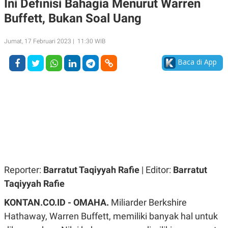
Ini Definisi Bahagia Menurut Warren
A
A
Buffett, Bukan Soal Uang
S
L
I
K
I
Jumat, 17 Februari 2023 | 11:30 WIB
E
N
U
D
A
U
Baca di App
N
S
G
T
A
R
N
I
P
I
E
N
L
T
U
E
A
R
N
N
G
A
U
S
Reporter:
Barratut Taqiyyah Rafie
| Editor:
Barratut
S
I
A
O
Taqiyyah Rafie
H
N
A
A
KONTAN.CO.ID - OMAHA.
Miliarder Berkshire
L
Hathaway, Warren Buffett, memiliki banyak hal untuk
P
R
E
E