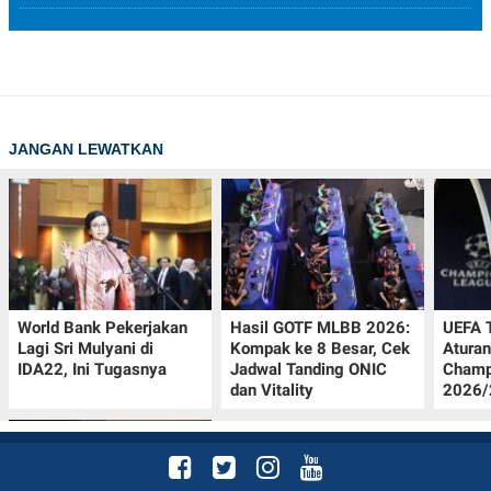
JANGAN LEWATKAN
World Bank Pekerjakan
Hasil GOTF MLBB 2026:
UEFA 
Lagi Sri Mulyani di
Kompak ke 8 Besar, Cek
Aturan
IDA22, Ini Tugasnya
Jadwal Tanding ONIC
Champ
dan Vitality
2026/2