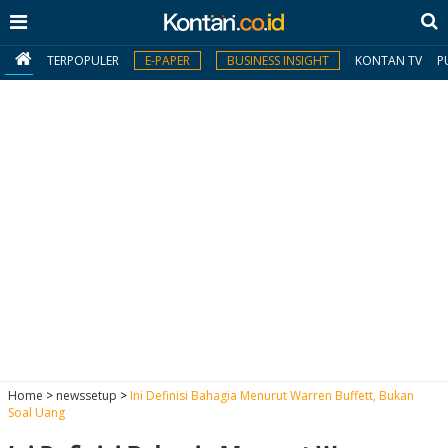
TERPOPULER
E-PAPER
BUSINESS INSIGHT
KONTAN TV
P
MY
KONTAN
Daftar
Masuk
BERITA
I
N
N
A
Home
>
newssetup
>
Ini Definisi Bahagia Menurut Warren Buffett, Bukan
V
S
Soal Uang
E
I
S
O
T
N