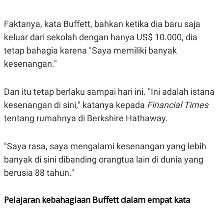
S
A
A
G
T
E
Faktanya, kata Buffett, bahkan ketika dia baru saja
D
S
A
keluar dari sekolah dengan hanya US$ 10.000, dia
T
tetap bahagia karena "Saya memiliki banyak
A
kesenangan."
K
L
O
I
N
P
T
S
Dan itu tetap berlaku sampai hari ini. "Ini adalah istana
A
U
N
S
kesenangan di sini," katanya kepada
Financial Times
T
tentang rumahnya di Berkshire Hathaway.
V
JARINGAN
"Saya rasa, saya mengalami kesenangan yang lebih
banyak di sini dibanding orangtua lain di dunia yang
K
P
berusia 88 tahun."
O
R
N
E
T
S
Pelajaran kebahagiaan Buffett dalam empat kata
A
S
N
R
A
E