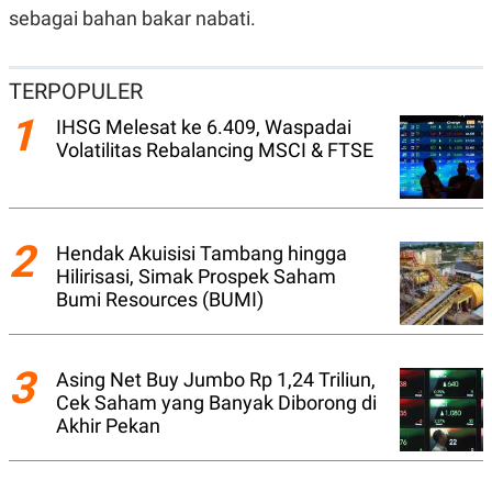
S
A
sebagai bahan bakar nabati.
A
G
T
E
D
S
A
TERPOPULER
T
A
1
IHSG Melesat ke 6.409, Waspadai
K
L
Volatilitas Rebalancing MSCI & FTSE
O
I
N
P
T
S
A
U
N
S
2
T
Hendak Akuisisi Tambang hingga
V
Hilirisasi, Simak Prospek Saham
Bumi Resources (BUMI)
JARINGAN
3
K
P
Asing Net Buy Jumbo Rp 1,24 Triliun,
O
R
Cek Saham yang Banyak Diborong di
N
E
Akhir Pekan
T
S
A
S
N
R
A
E