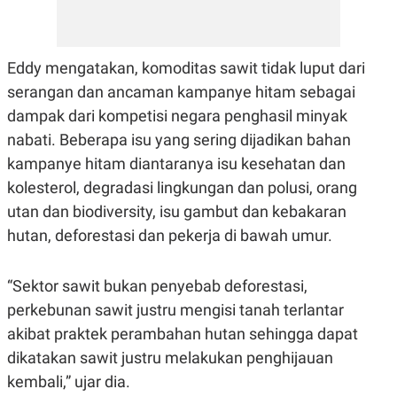
E
R
F
B
O
U
Eddy mengatakan, komoditas sawit tidak luput dari
K
S
U
I
serangan dan ancaman kampanye hitam sebagai
S
N
E
dampak dari kompetisi negara penghasil minyak
S
nabati. Beberapa isu yang sering dijadikan bahan
S
I
kampanye hitam diantaranya isu kesehatan dan
N
S
kolesterol, degradasi lingkungan dan polusi, orang
I
utan dan biodiversity, isu gambut dan kebakaran
G
H
hutan, deforestasi dan pekerja di bawah umur.
T
S
B
T
E
“Sektor sawit bukan penyebab deforestasi,
O
L
C
A
perkebunan sawit justru mengisi tanah terlantar
K
N
akibat praktek perambahan hutan sehingga dapat
S
J
E
A
dikatakan sawit justru melakukan penghijauan
T
O
U
N
kembali,” ujar dia.
P