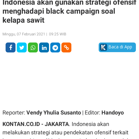
Indonesia akan gunakan strategi ofensif
A
A
menghadapi black campaign soal
S
L
I
kelapa sawit
K
I
E
N
U
D
Minggu, 07 Februari 2021 | 09:25 WIB
A
U
N
S
Baca di App
G
T
A
R
N
I
P
I
E
N
L
T
U
E
A
R
N
N
G
A
U
S
S
I
A
O
Reporter:
Vendy Yhulia Susanto
| Editor:
Handoyo
H
N
A
A
KONTAN.CO.ID - JAKARTA
. Indonesia akan
L
melakukan strategi atau pendekatan ofensif terkait
P
R
E
E