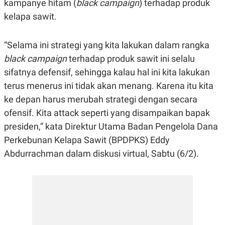
kampanye hitam (
black campaign
) terhadap produk
R
G
S
I
kelapa sawit.
O
O
N
N
A
A
“Selama ini strategi yang kita lakukan dalam rangka
L
L
F
black campaign
terhadap produk sawit ini selalu
I
N
sifatnya defensif, sehingga kalau hal ini kita lakukan
A
terus menerus ini tidak akan menang. Karena itu kita
N
C
ke depan harus merubah strategi dengan secara
E
ofensif. Kita attack seperti yang disampaikan bapak
Y
C
A
A
presiden,” kata Direktur Utama Badan Pengelola Dana
N
R
Perkebunan Kelapa Sawit (BPDPKS) Eddy
G
I
T
T
Abdurrachman dalam diskusi virtual, Sabtu (6/2).
E
A
R
H
.
U
.
.
K
L
E
I
S
F