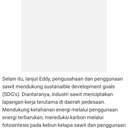
A
I
S
V
K
E
E
M
E
N
T
E
R
I
A
N
L
E
S
T
Selain itu, lanjut Eddy, pengusahaan dan penggunaan
A
sawit mendukung sustanaible development goals
R
I
(SDG’s). Diantaranya, industri sawit menciptakan
lapangan kerja terutama di daerah pedesaan.
KANAL
Mendukung ketahanan energi melalui penggunaan
energi terbarukan, mereduksi karbon melalui
P
I
fotosintesis pada kebun kelapa sawit dan penggunaan
U
M