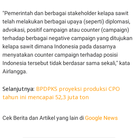
R
T
I
"Pemerintah dan berbagai stakeholder kelapa sawit
S
I
telah melakukan berbagai upaya (seperti) diplomasi,
N
G
advokasi, positif campaign atau counter (campaign)
K
terhadap berbagai negative campaign yang ditujukan
G
M
kelapa sawit dimana Indonesia pada dasarnya
E
menyatakan counter campaign terhadap posisi
D
I
Indonesia tersebut tidak berdasar sama sekali," kata
A
.
Airlangga.
I
D
Selanjutnya:
BPDPKS proyeksi produksi CPO
tahun ini mencapai 52,3 juta ton
SITEMAP
PROFILE
TERM
OF
USE
Cek Berita dan Artikel yang lain di
Google News
PEDOMAN
PEMBERITAAN
SIBER
PRIVACY