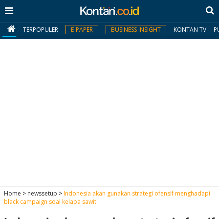
TERPOPULER
E-PAPER
BUSINESS INSIGHT
KONTAN TV
P
MY
KONTAN
Daftar
Masuk
BERITA
I
N
N
A
Home
>
newssetup
>
Indonesia akan gunakan strategi ofensif menghadapi
V
S
black campaign soal kelapa sawit
E
I
S
O
T
N