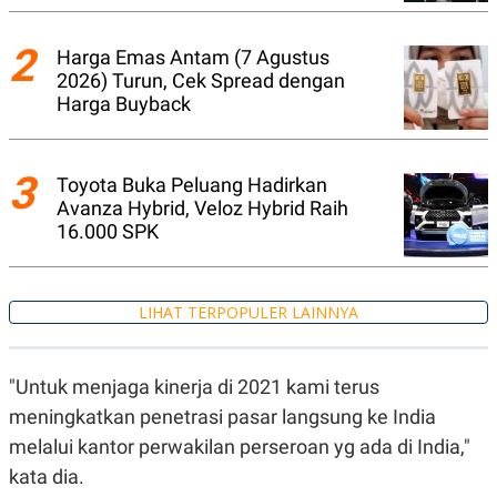
A
I
S
V
K
E
2
Harga Emas Antam (7 Agustus
E
M
2026) Turun, Cek Spread dengan
E
Harga Buyback
N
T
E
R
3
Toyota Buka Peluang Hadirkan
I
A
Avanza Hybrid, Veloz Hybrid Raih
N
16.000 SPK
L
E
S
T
LIHAT TERPOPULER LAINNYA
A
R
I
"Untuk menjaga kinerja di 2021 kami terus
meningkatkan penetrasi pasar langsung ke India
KANAL
melalui kantor perwakilan perseroan yg ada di India,"
P
I
kata dia.
U
M