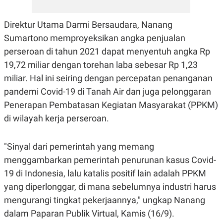
E
R
F
B
Direktur Utama Darmi Bersaudara, Nanang
O
U
Sumartono memproyeksikan angka penjualan
K
S
U
I
perseroan di tahun 2021 dapat menyentuh angka Rp
S
N
E
19,72 miliar dengan torehan laba sebesar Rp 1,23
S
miliar. Hal ini seiring dengan percepatan penanganan
S
I
pandemi Covid-19 di Tanah Air dan juga pelonggaran
N
S
Penerapan Pembatasan Kegiatan Masyarakat (PPKM)
I
di wilayah kerja perseroan.
G
H
T
"Sinyal dari pemerintah yang memang
S
B
T
E
menggambarkan pemerintah penurunan kasus Covid-
O
L
C
A
19 di Indonesia, lalu katalis positif lain adalah PPKM
K
N
yang diperlonggar, di mana sebelumnya industri harus
S
J
E
A
mengurangi tingkat pekerjaannya," ungkap Nanang
T
O
U
N
dalam Paparan Publik Virtual, Kamis (16/9).
P