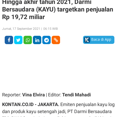
Hingga akhir tahun 2021, Darmi
A
A
Bersaudara (KAYU) targetkan penjualan
S
L
I
Rp 19,72 miliar
K
I
E
N
U
D
Jumat, 17 September 2021 | 06:15 WIB
A
U
N
S
Baca di App
G
T
A
R
N
I
P
I
E
N
L
T
U
E
A
R
N
N
G
A
U
S
S
I
A
O
Reporter:
Vina Elvira
| Editor:
Tendi Mahadi
H
N
A
A
KONTAN.CO.ID - JAKARTA.
Emiten penjualan kayu log
L
dan produk kayu setengah jadi, PT Darmi Bersaudara
P
R
E
E