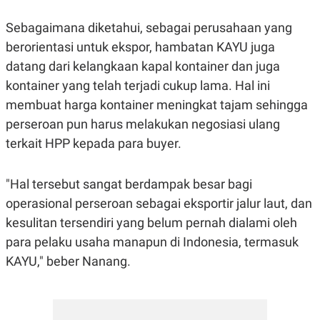
S
A
A
G
Sebagaimana diketahui, sebagai perusahaan yang
T
E
D
S
berorientasi untuk ekspor, hambatan KAYU juga
A
T
datang dari kelangkaan kapal kontainer dan juga
A
kontainer yang telah terjadi cukup lama. Hal ini
K
L
O
I
membuat harga kontainer meningkat tajam sehingga
N
P
perseroan pun harus melakukan negosiasi ulang
T
S
A
U
terkait HPP kepada para buyer.
N
S
T
V
"Hal tersebut sangat berdampak besar bagi
operasional perseroan sebagai eksportir jalur laut, dan
JARINGAN
kesulitan tersendiri yang belum pernah dialami oleh
para pelaku usaha manapun di Indonesia, termasuk
K
P
O
R
KAYU," beber Nanang.
N
E
T
S
A
S
N
R
A
E