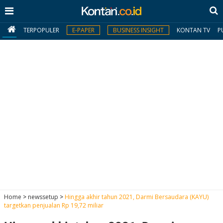
TERPOPULER
E-PAPER
BUSINESS INSIGHT
KONTAN TV
P
MY
KONTAN
Daftar
Masuk
BERITA
I
N
N
A
Home
>
newssetup
>
Hingga akhir tahun 2021, Darmi Bersaudara (KAYU)
V
S
targetkan penjualan Rp 19,72 miliar
E
I
S
O
T
N