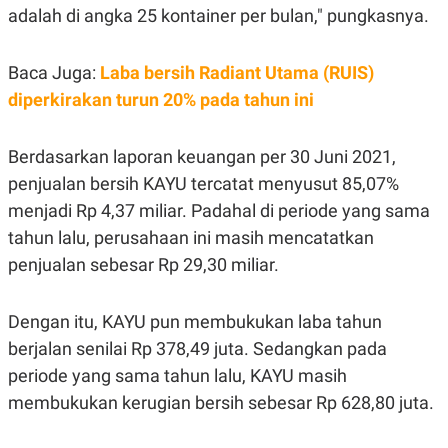
R
T
adalah di angka 25 kontainer per bulan," pungkasnya.
I
S
I
Baca Juga:
Laba bersih Radiant Utama (RUIS)
N
G
diperkirakan turun 20% pada tahun ini
K
G
M
Berdasarkan laporan keuangan per 30 Juni 2021,
E
D
penjualan bersih KAYU tercatat menyusut 85,07%
I
menjadi Rp 4,37 miliar. Padahal di periode yang sama
A
.
tahun lalu, perusahaan ini masih mencatatkan
I
D
penjualan sebesar Rp 29,30 miliar.
Dengan itu, KAYU pun membukukan laba tahun
SITEMAP
PROFILE
TERM
berjalan senilai Rp 378,49 juta. Sedangkan pada
OF
USE
periode yang sama tahun lalu, KAYU masih
PEDOMAN
membukukan kerugian bersih sebesar Rp 628,80 juta.
PEMBERITAAN
SIBER
PRIVACY