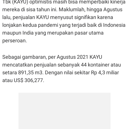
Tbk (KAYU) optimistis masih bisa memperbaiki kinerja
R
G
S
I
mereka di sisa tahun ini. Maklumlah, hingga Agustus
O
O
lalu, penjualan KAYU menyusut signifikan karena
N
N
A
A
lonjakan kedua pandemi yang terjadi baik di Indonesia
L
L
F
maupun India yang merupakan pasar utama
I
perseroan.
N
A
N
C
Sebagai gambaran, per Agustus 2021 KAYU
E
mencatatkan penjualan sebanyak 44 kontainer atau
Y
C
A
A
setara 891,35 m3. Dengan nilai sekitar Rp 4,3 miliar
N
R
atau US$ 306,277.
G
I
T
T
E
A
R
H
.
U
.
.
K
L
E
I
S
F