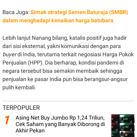
N
S
E
E
Baca Juga:
Simak strategi Semen Baturaja (SMBR)
W
R
dalam menghadapi kenaikan harga batubara
S
E
S
M
E
O
T
N
Lebih lanjut Nanang bilang, katalis positif juga hadir
U
I
P
A
dari sisi eksternal, yakni komunikasi dengan para
A
K
buyer
di India, terutama terkait negosiasi Harga Pokok
D
I
Penjualan (HPP). Dia berharap, kondisi pandemi di
V
L
A
negara tersebut bisa semakin membaik sehingga
S
K
penjualan ke pasar India pun bisa berangsur-angsur
O
pulih kembali.
R
P
O
R
TERPOPULER
A
S
1
I
Asing Net Buy Jumbo Rp 1,24 Triliun,
Cek Saham yang Banyak Diborong di
K
N
I
A
Akhir Pekan
L
T