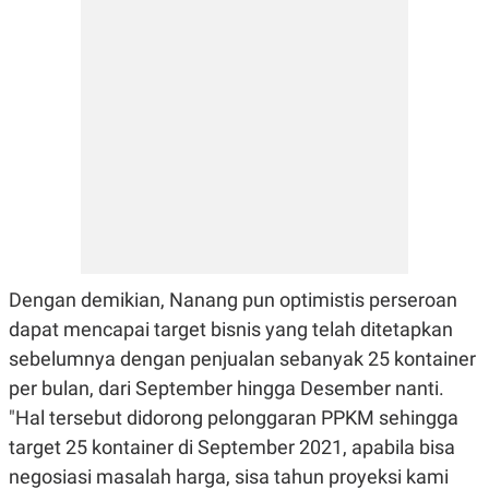
C
L
A
E
D
A
E
S
M
E
Y
.
I
D
L
K
A
I
N
N
G
E
G
R
A
J
N
A
A
E
N
M
Dengan demikian, Nanang pun optimistis perseroan
C
I
dapat mencapai target bisnis yang telah ditetapkan
E
T
T
E
sebelumnya dengan penjualan sebanyak 25 kontainer
A
N
K
per bulan, dari September hingga Desember nanti.
E
A
"Hal tersebut didorong pelonggaran PPKM sehingga
P
D
target 25 kontainer di September 2021, apabila bisa
A
V
P
E
negosiasi masalah harga, sisa tahun proyeksi kami
E
R