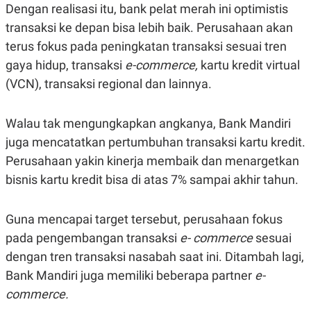
S
A
Dengan realisasi itu, bank pelat merah ini optimistis
A
G
transaksi ke depan bisa lebih baik. Perusahaan akan
T
E
D
S
terus fokus pada peningkatan transaksi sesuai tren
A
T
gaya hidup, transaksi
e-commerce,
kartu kredit virtual
A
(VCN), transaksi regional dan lainnya.
K
L
O
I
N
P
Walau tak mengungkapkan angkanya, Bank Mandiri
T
S
A
U
juga mencatatkan pertumbuhan transaksi kartu kredit.
N
S
T
Perusahaan yakin kinerja membaik dan menargetkan
V
bisnis kartu kredit bisa di atas 7% sampai akhir tahun.
JARINGAN
Guna mencapai target tersebut, perusahaan fokus
pada pengembangan transaksi
K
P
e- commerce
sesuai
O
R
dengan tren transaksi nasabah saat ini. Ditambah lagi,
N
E
T
S
Bank Mandiri juga memiliki beberapa partner
e-
A
S
N
R
commerce.
A
E