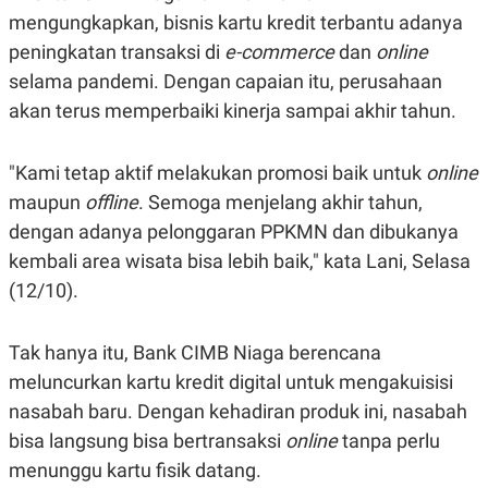
E
mengungkapkan, bisnis kartu kredit terbantu adanya
R
peningkatan transaksi di
e-commerce
dan
online
F
B
O
U
selama pandemi. Dengan capaian itu, perusahaan
K
S
U
I
akan terus memperbaiki kinerja sampai akhir tahun.
S
N
E
S
"Kami tetap aktif melakukan promosi baik untuk
online
S
I
maupun
offline
. Semoga menjelang akhir tahun,
N
S
dengan adanya pelonggaran PPKMN dan dibukanya
I
kembali area wisata bisa lebih baik," kata Lani, Selasa
G
H
(12/10).
T
S
B
T
E
Tak hanya itu, Bank CIMB Niaga berencana
O
L
C
A
meluncurkan kartu kredit digital untuk mengakuisisi
K
N
nasabah baru. Dengan kehadiran produk ini, nasabah
S
J
E
A
bisa langsung bisa bertransaksi
online
tanpa perlu
T
O
U
N
menunggu kartu fisik datang.
P