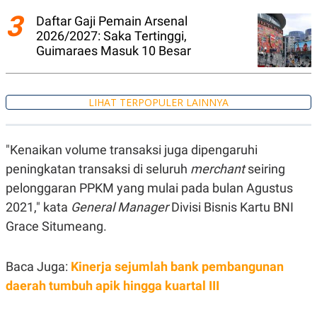
A
I
3
S
V
Daftar Gaji Pemain Arsenal
K
E
2026/2027: Saka Tertinggi,
E
Guimaraes Masuk 10 Besar
M
E
N
T
E
LIHAT TERPOPULER LAINNYA
R
I
A
N
"Kenaikan volume transaksi juga dipengaruhi
L
peningkatan transaksi di seluruh
merchant
seiring
E
S
pelonggaran PPKM yang mulai pada bulan Agustus
T
A
2021," kata
General Manager
Divisi Bisnis Kartu BNI
R
Grace Situmeang.
I
Baca Juga:
KANAL
Kinerja sejumlah bank pembangunan
daerah tumbuh apik hingga kuartal III
P
I
U
M