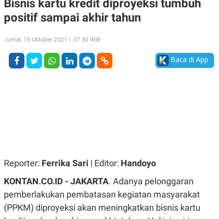
Bisnis kartu kredit diproyeksi tumbuh
A
A
positif sampai akhir tahun
S
L
I
K
I
Jumat, 15 Oktober 2021 | 07:30 WIB
E
N
U
D
A
U
Baca di App
N
S
G
T
A
R
N
I
P
I
E
N
L
T
U
E
A
R
N
N
G
A
U
S
Reporter:
Ferrika Sari
| Editor:
Handoyo
S
I
A
O
KONTAN.CO.ID - JAKARTA
. Adanya pelonggaran
H
N
A
A
pemberlakukan pembatasan kegiatan masyarakat
L
(PPKM) diproyeksi akan meningkatkan bisnis kartu
P
R
E
E