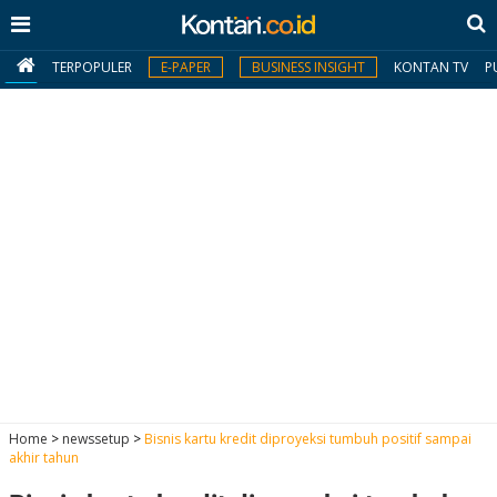
TERPOPULER
E-PAPER
BUSINESS INSIGHT
KONTAN TV
P
MY
KONTAN
Daftar
Masuk
BERITA
I
N
N
A
Home
>
newssetup
>
Bisnis kartu kredit diproyeksi tumbuh positif sampai
V
S
akhir tahun
E
I
S
O
T
N