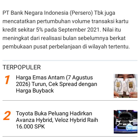
N
S
E
E
PT Bank Negara Indonesia (Persero) Tbk juga
W
R
mencatatkan pertumbuhan volume transaksi kartu
S
E
S
M
kredit sekitar 5% pada September 2021. Nilai itu
E
O
T
N
meningkat dari realisasi bulan sebelumnya berkat
U
I
pembukaan pusat perbelanjaan di wilayah tertentu.
P
A
A
K
D
I
V
L
TERPOPULER
A
S
1
Harga Emas Antam (7 Agustus
K
2026) Turun, Cek Spread dengan
O
R
Harga Buyback
P
O
R
A
2
Toyota Buka Peluang Hadirkan
S
I
Avanza Hybrid, Veloz Hybrid Raih
16.000 SPK
K
N
I
A
L
T