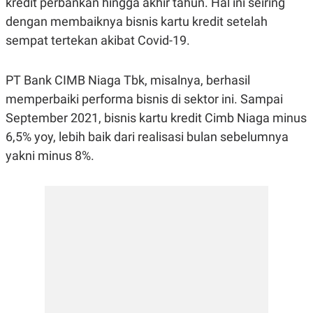
kredit perbankan hingga akhir tahun. Hal ini seiring
R
G
dengan membaiknya bisnis kartu kredit setelah
S
I
O
O
sempat tertekan akibat Covid-19.
N
N
A
A
L
L
F
PT Bank CIMB Niaga Tbk, misalnya, berhasil
I
memperbaiki performa bisnis di sektor ini. Sampai
N
A
September 2021, bisnis kartu kredit Cimb Niaga minus
N
C
6,5% yoy, lebih baik dari realisasi bulan sebelumnya
E
yakni minus 8%.
Y
C
A
A
N
R
G
I
T
T
E
A
R
H
.
U
.
.
K
L
E
I
S
F