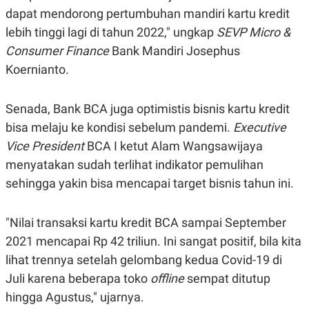
R
T
dapat mendorong pertumbuhan mandiri kartu kredit
I
S
lebih tinggi lagi di tahun 2022," ungkap
SEVP Micro &
I
Consumer Finance
Bank Mandiri Josephus
N
G
Koernianto.
K
G
M
Senada, Bank BCA juga optimistis bisnis kartu kredit
E
D
bisa melaju ke kondisi sebelum pandemi.
Executive
I
Vice President
BCA I ketut Alam Wangsawijaya
A
.
menyatakan sudah terlihat indikator pemulihan
I
D
sehingga yakin bisa mencapai target bisnis tahun ini.
"Nilai transaksi kartu kredit BCA sampai September
SITEMAP
PROFILE
TERM
2021 mencapai Rp 42 triliun. Ini sangat positif, bila kita
OF
USE
lihat trennya setelah gelombang kedua Covid-19 di
PEDOMAN
Juli karena beberapa toko
offline
sempat ditutup
PEMBERITAAN
SIBER
hingga Agustus," ujarnya.
PRIVACY