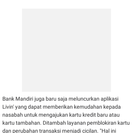
C
L
A
E
D
A
E
S
M
E
Y
.
I
D
L
K
A
I
N
N
G
E
G
R
A
J
N
A
A
E
N
M
C
I
E
T
T
E
Bank Mandiri juga baru saja meluncurkan aplikasi
A
N
K
Livin' yang dapat memberikan kemudahan kepada
E
A
nasabah untuk mengajukan kartu kredit baru atau
P
D
A
V
kartu tambahan. Ditambah layanan pemblokiran kartu
P
E
dan perubahan transaksi menjadi cicilan. "Hal ini
E
R