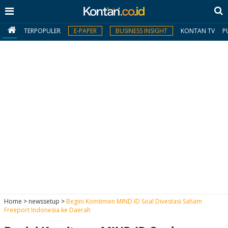
TERPOPULER
E-PAPER
BUSINESS INSIGHT
KONTAN TV
P
MY
KONTAN
Daftar
Masuk
BERITA
I
N
N
A
Home
>
newssetup
>
Begini Komitmen MIND ID Soal Divestasi Saham
V
S
Freeport Indonesia ke Daerah
E
I
S
O
T
N