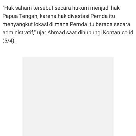
C
L
A
E
"Hak saham tersebut secara hukum menjadi hak
D
A
Papua Tengah, karena hak divestasi Pemda itu
E
S
M
E
menyangkut lokasi di mana Pemda itu berada secara
Y
.
I
administratif," ujar Ahmad saat dihubungi Kontan.co.id
D
(5/4).
L
K
A
I
N
N
G
E
G
R
A
J
N
A
A
E
N
M
C
I
E
T
T
E
A
N
K
E
A
P
D
A
V
P
E
E
R