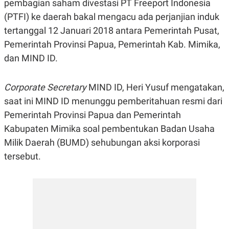
pembagian saham divestasi PT Freeport Indonesia
R
G
S
I
(PTFI) ke daerah bakal mengacu ada perjanjian induk
O
O
tertanggal 12 Januari 2018 antara Pemerintah Pusat,
N
N
A
A
Pemerintah Provinsi Papua, Pemerintah Kab. Mimika,
L
L
F
dan MIND ID.
I
N
A
Corporate Secretary
MIND ID, Heri Yusuf mengatakan,
N
C
saat ini MIND ID menunggu pemberitahuan resmi dari
E
Pemerintah Provinsi Papua dan Pemerintah
Y
C
A
A
Kabupaten Mimika soal pembentukan Badan Usaha
N
R
Milik Daerah (BUMD) sehubungan aksi korporasi
G
I
T
T
tersebut.
E
A
R
H
.
U
.
.
K
L
E
I
S
F