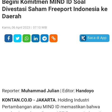
Begini Komitmen MIND ID Soal
A
A
Divestasi Saham Freeport Indonesia ke
S
L
I
Daerah
K
I
E
N
U
D
Kamis, 06 April 2023 | 07:10 WIB
A
U
N
S
Baca di App
G
T
A
R
N
I
P
I
E
N
L
T
U
E
A
R
N
N
G
A
U
S
S
I
A
O
Reporter:
Muhammad Julian
| Editor:
Handoyo
H
N
A
A
KONTAN.CO.ID - JAKARTA
. Holding Industri
L
Pertambangan atau MIND ID memastikan bahwa
P
R
E
E