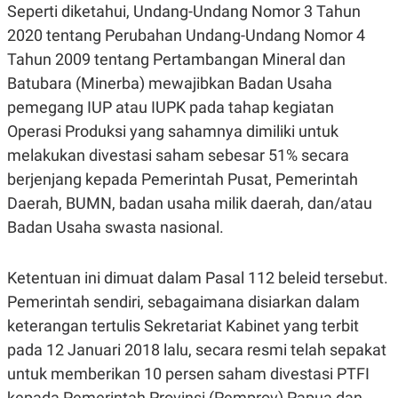
Seperti diketahui, Undang-Undang Nomor 3 Tahun
N
S
E
E
2020 tentang Perubahan Undang-Undang Nomor 4
W
R
Tahun 2009 tentang Pertambangan Mineral dan
S
E
S
M
Batubara (Minerba) mewajibkan Badan Usaha
E
O
T
N
pemegang IUP atau IUPK pada tahap kegiatan
U
I
Operasi Produksi yang sahamnya dimiliki untuk
P
A
melakukan divestasi saham sebesar 51% secara
A
K
D
I
berjenjang kepada Pemerintah Pusat, Pemerintah
V
L
A
Daerah, BUMN, badan usaha milik daerah, dan/atau
S
K
Badan Usaha swasta nasional.
O
R
P
Ketentuan ini dimuat dalam Pasal 112 beleid tersebut.
O
R
Pemerintah sendiri, sebagaimana disiarkan dalam
A
keterangan tertulis Sekretariat Kabinet yang terbit
S
I
pada 12 Januari 2018 lalu, secara resmi telah sepakat
K
N
untuk memberikan 10 persen saham divestasi PTFI
I
A
L
T
kepada Pemerintah Provinsi (Pemprov) Papua dan