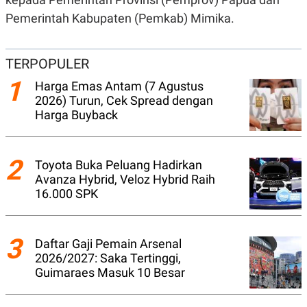
A
I
S
V
Pemerintah Kabupaten (Pemkab) Mimika.
K
E
E
M
E
TERPOPULER
N
1
T
Harga Emas Antam (7 Agustus
E
2026) Turun, Cek Spread dengan
R
Harga Buyback
I
A
N
L
2
Toyota Buka Peluang Hadirkan
E
S
Avanza Hybrid, Veloz Hybrid Raih
T
16.000 SPK
A
R
I
3
Daftar Gaji Pemain Arsenal
KANAL
2026/2027: Saka Tertinggi,
Guimaraes Masuk 10 Besar
P
I
U
M