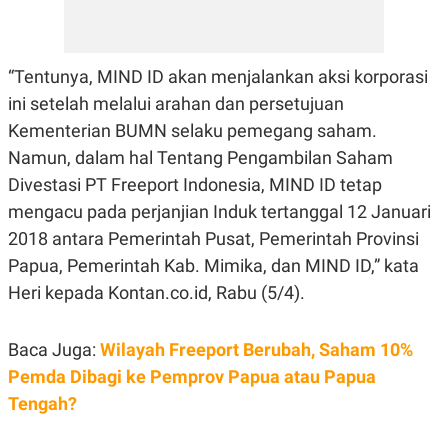
E
R
F
B
O
U
“Tentunya, MIND ID akan menjalankan aksi korporasi
K
S
U
I
ini setelah melalui arahan dan persetujuan
S
N
E
Kementerian BUMN selaku pemegang saham.
S
Namun, dalam hal Tentang Pengambilan Saham
S
I
Divestasi PT Freeport Indonesia, MIND ID tetap
N
S
mengacu pada perjanjian Induk tertanggal 12 Januari
I
2018 antara Pemerintah Pusat, Pemerintah Provinsi
G
H
Papua, Pemerintah Kab. Mimika, dan MIND ID,” kata
T
Heri kepada Kontan.co.id, Rabu (5/4).
S
B
T
E
O
L
C
A
Baca Juga:
Wilayah Freeport Berubah, Saham 10%
K
N
Pemda Dibagi ke Pemprov Papua atau Papua
S
J
E
A
Tengah?
T
O
U
N
P