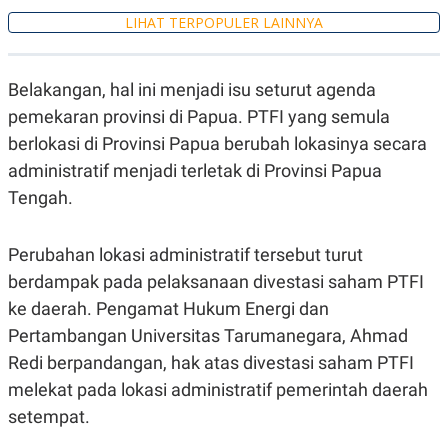
S
A
A
G
LIHAT TERPOPULER LAINNYA
T
E
D
S
A
T
Belakangan, hal ini menjadi isu seturut agenda
A
pemekaran provinsi di Papua. PTFI yang semula
K
L
berlokasi di Provinsi Papua berubah lokasinya secara
O
I
N
P
administratif menjadi terletak di Provinsi Papua
T
S
A
U
Tengah.
N
S
T
V
Perubahan lokasi administratif tersebut turut
berdampak pada pelaksanaan divestasi saham PTFI
JARINGAN
ke daerah. Pengamat Hukum Energi dan
Pertambangan Universitas Tarumanegara, Ahmad
K
P
O
R
Redi berpandangan, hak atas divestasi saham PTFI
N
E
melekat pada lokasi administratif pemerintah daerah
T
S
A
S
setempat.
N
R
A
E