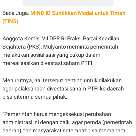
R
T
I
Baca Juga:
S
MIND ID Suntikkan Modal untuk Timah
I
(TINS)
N
G
K
Anggota Komisi VII DPR RI Fraksi Partai Keadilan
G
M
Sejahtera (PKS), Mulyanto meminta pemerintah
E
melakukan sosialisasi yang cukup dalam
D
I
merealisasikan divestasi saham PTFI.
A
.
I
D
Menurutnya, hal tersebut penting untuk dilakukan
agar pelaksanaan divestasi saham PTFI ke daerah
bisa diterima semua pihak.
SITEMAP
PROFILE
TERM
OF
USE
"Pemerintah harus mengeksekusi perubahan
PEDOMAN
administrasi ini dengan baik, agar pemda (pemerintah
PEMBERITAAN
SIBER
daerah) dan masyarakat setempat bisa memahami
PRIVACY