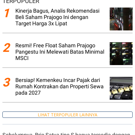
TERPOPULER
A
I
S
V
1
Kinerja Bagus, Analis Rekomendasi
K
E
E
Beli Saham Prajogo Ini dengan
M
Target Harga 3x Lipat
E
N
T
E
2
Resmi! Free Float Saham Prajogo
R
I
Pangestu Ini Melewati Batas Minimal
A
MSCI
N
L
E
S
3
Bersiap! Kemenkeu Incar Pajak dari
T
Rumah Kontrakan dan Properti Sewa
A
R
pada 2027
I
KANAL
LIHAT TERPOPULER LAINNYA
P
I
U
M
Sebelumnya, Brio Satya tipe S hanya tersedia dengan