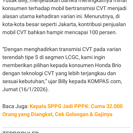
Yusak Billy, menjelaskan bahwa meningkatnya minat
N
S
konsumen terhadap mobil bertransmisi CVT menjadi
E
E
W
R
alasan utama kehadiran varian ini. Menurutnya, di
S
E
kota-kota besar seperti Jakarta, kontribusi penjualan
S
M
E
O
mobil CVT bahkan hampir mencapai 100 persen.
T
N
U
I
P
A
“Dengan menghadirkan transmisi CVT pada varian
A
K
D
I
terendah tipe S di segmen LCGC, kami ingin
V
L
memberikan pilihan kepada konsumen Honda Brio
A
S
dengan teknologi CVT yang lebih terjangkau dan
K
O
sesuai kebutuhan,” ujar Billy kepada KOMPAS.com,
R
Jumat (16/1/2026).
P
O
R
A
Baca Juga:
Kepala SPPG Jadi PPPK: Cuma 32.000
S
I
Orang yang Diangkat, Cek Golongan & Gajinya
K
N
I
A
L
T