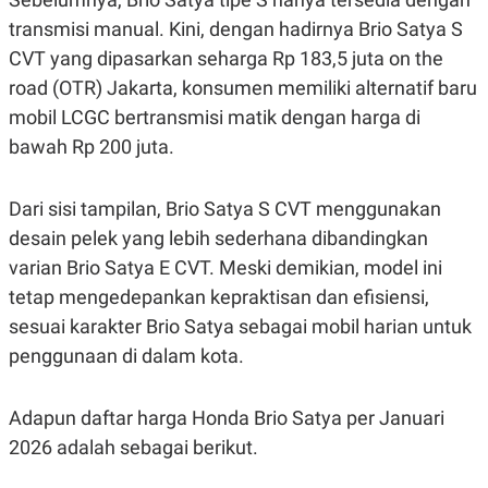
S
A
A
G
transmisi manual. Kini, dengan hadirnya Brio Satya S
T
E
CVT yang dipasarkan seharga Rp 183,5 juta on the
D
S
A
road (OTR) Jakarta, konsumen memiliki alternatif baru
T
A
mobil LCGC bertransmisi matik dengan harga di
K
L
bawah Rp 200 juta.
O
I
N
P
T
S
Dari sisi tampilan, Brio Satya S CVT menggunakan
A
U
N
S
desain pelek yang lebih sederhana dibandingkan
T
V
varian Brio Satya E CVT. Meski demikian, model ini
tetap mengedepankan kepraktisan dan efisiensi,
JARINGAN
sesuai karakter Brio Satya sebagai mobil harian untuk
penggunaan di dalam kota.
K
P
O
R
N
E
Adapun daftar harga Honda Brio Satya per Januari
T
S
A
S
2026 adalah sebagai berikut.
N
R
A
E