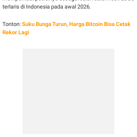
R
T
terlaris di Indonesia pada awal 2026.
I
S
I
N
Tonton:
Suku Bunga Turun, Harga Bitcoin Bisa Cetak
G
Rekor Lagi
K
G
M
E
D
I
A
.
I
D
SITEMAP
PROFILE
TERM
OF
USE
PEDOMAN
PEMBERITAAN
SIBER
PRIVACY