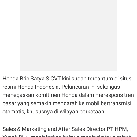
E
R
F
B
O
U
K
S
U
I
S
N
E
S
S
I
N
S
I
G
H
Honda Brio Satya S CVT kini sudah tercantum di situs
T
resmi Honda Indonesia. Peluncuran ini sekaligus
S
B
menegaskan komitmen Honda dalam merespons tren
T
E
O
L
pasar yang semakin mengarah ke mobil bertransmisi
C
A
K
N
otomatis, khususnya di wilayah perkotaan.
S
J
E
A
T
O
Sales & Marketing and After Sales Director PT HPM,
U
N
P