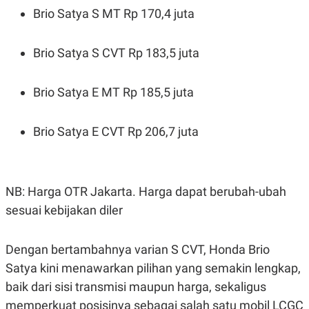
C
L
Brio Satya S MT Rp 170,4 juta
A
E
D
A
E
S
M
E
Brio Satya S CVT Rp 183,5 juta
Y
.
I
D
Brio Satya E MT Rp 185,5 juta
L
K
A
I
N
N
Brio Satya E CVT Rp 206,7 juta
G
E
G
R
A
J
N
A
A
E
N
M
NB: Harga OTR Jakarta. Harga dapat berubah-ubah
C
I
E
T
sesuai kebijakan diler
T
E
A
N
K
Dengan bertambahnya varian S CVT, Honda Brio
E
A
Satya kini menawarkan pilihan yang semakin lengkap,
P
D
A
V
baik dari sisi transmisi maupun harga, sekaligus
P
E
E
R
memperkuat posisinya sebagai salah satu mobil LCGC