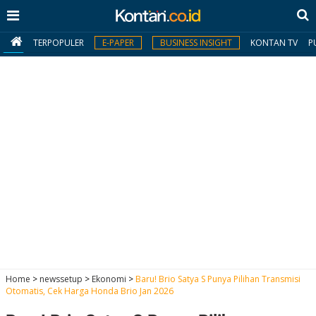
TERPOPULER
E-PAPER
BUSINESS INSIGHT
KONTAN TV
P
MY
KONTAN
Daftar
Masuk
BERITA
I
N
N
A
Home
>
newssetup
>
Ekonomi
>
Baru! Brio Satya S Punya Pilihan Transmisi
V
S
Otomatis, Cek Harga Honda Brio Jan 2026
E
I
S
O
T
N