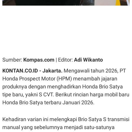
R
G
S
I
O
O
N
N
A
A
L
L
F
I
N
A
N
C
Sumber:
Kompas.com
| Editor:
Adi Wikanto
E
Y
C
KONTAN.CO.ID - Jakarta.
Mengawali tahun 2026, PT
A
A
N
R
Honda Prospect Motor (HPM) menambah jajaran
G
I
produknya dengan menghadirkan Honda Brio Satya
T
T
E
A
tipe baru, yakni S CVT. Berikut rincian harga mobil baru
R
H
.
U
Honda Brio Satya terbaru Januari 2026.
.
.
K
L
Kehadiran varian ini melengkapi Brio Satya S transmisi
E
I
manual yang sebelumnya menjadi satu-satunya
S
F