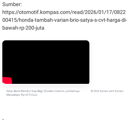
Sumber:
POLICY
https://otomotif.kompas.com/read/2026/01/17/0822
00415/honda-tambah-varian-brio-satya-s-cvt-harga-di-
bawah-rp-200-juta
Hore, Bank Mandiri Siap Bagi Dividen Interim, Jumlahnya
© 2026 Konten oleh Kontan
Mendekati Rp 10 Triliun
.