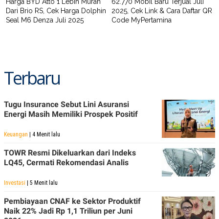
Harga BYD Atto 1 Lebih Murah
62.770 Mobil Baru Terjual Juli
Dari Brio RS, Cek Harga Dolphin
2025, Cek Link & Cara Daftar QR
Seal M6 Denza Juli 2025
Code MyPertamina
Terbaru
Tugu Insurance Sebut Lini Asuransi
Energi Masih Memiliki Prospek Positif
Keuangan
| 4 Menit lalu
TOWR Resmi Dikeluarkan dari Indeks
LQ45, Cermati Rekomendasi Analis
Investasi
| 5 Menit lalu
Pembiayaan CNAF ke Sektor Produktif
Naik 22% Jadi Rp 1,1 Triliun per Juni