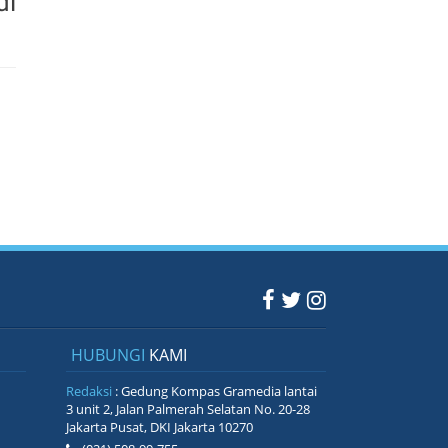
di
HUBUNGI
KAMI
Redaksi
: Gedung Kompas Gramedia lantai
3 unit 2, Jalan Palmerah Selatan No. 20-28
Jakarta Pusat, DKI Jakarta 10270