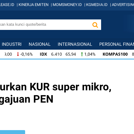
EASE.ID
|
KINERJA EMITEN
|
MOMSMONEY.ID
|
KGMEDIA.ID
|
ADVERTISIN
INDUSTRI
NASIONAL
INTERNASIONAL
PERSONAL FINA
IDX
6.410 65,94
KOMPAS100
845 12,09
1,04%
1,
KOMPAS100
845 12,09
LQ45
640 9,44
1,45%
1,5
LQ45
640 9,44
ISSI
222 2,82
IDX3
1,50%
1,29%
lurkan KUR super mikro,
ngajuan PEN