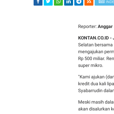
INDE
Reporter:
Anggar 
KONTAN.CO.ID -
Selatan bersama 
mengajukan permo
Rp 500 miliar. R
super mikro.
"Kami ajukan (da
kredit dua kali li
Syabarrudin dala
Meski masih dala
akan disalurkan 