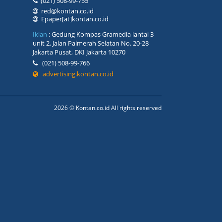
(021) 508-99-755
red@kontan.co.id
Epaper[at]kontan.co.id
Iklan
: Gedung Kompas Gramedia lantai 3
unit 2, Jalan Palmerah Selatan No. 20-28
Jakarta Pusat, DKI Jakarta 10270
(021) 508-99-766
advertising.kontan.co.id
2026 © Kontan.co.id All rights reserved