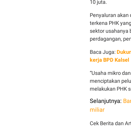
10 juta.
Penyaluran akan 
terkena PHK yang
sektor usahanya b
perdagangan, pen
Baca Juga:
Dukun
kerja BPD Kalsel
“Usaha mikro dan
menciptakan pel
melakukan PHK s
Selanjutnya:
Ba
miliar
Cek Berita dan Art