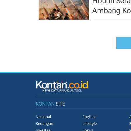
Houthi Sera
Ambang Kon
KONTAN
SITE
Nasional
English
A
Keuangan
Lifestyle
Investasi
Fokus