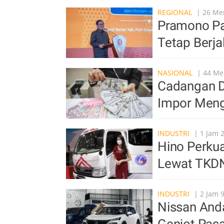
REGIONAL
| 26 Men
Pramono Pa
Tetap Berja
NASIONAL
| 44 Men
Cadangan De
Impor Mengi
INDUSTRI
| 1 Jam 2
Hino Perkua
Lewat TKDN
INDUSTRI
| 2 Jam 9
Nissan Anda