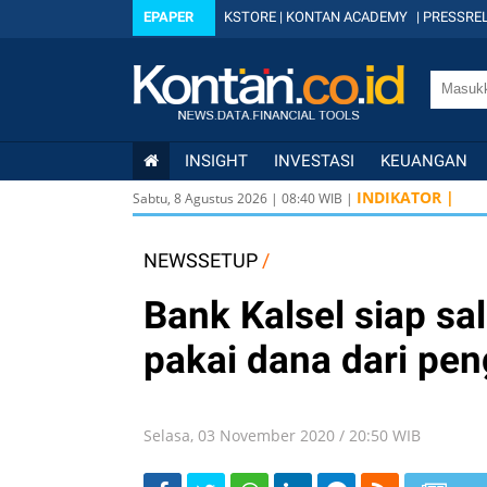
EPAPER
KSTORE
|
KONTAN ACADEMY
|
PRESSREL
INSIGHT
INVESTASI
KEUANGAN
INDIKATOR |
Sabtu, 8 Agustus 2026
|
08
:
40
WIB |
NEWSSETUP
/
Bank Kalsel siap sa
pakai dana dari pe
Selasa, 03 November 2020 / 20:50 WIB