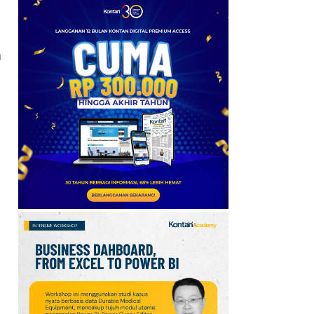
Proyeksikan US$ 6.000 di
Akhir 2026
6
a
Arab Saudi, Turki, dan
Pakistan Bentuk Pakta
Pertahanan di Tengah
Krisis Timur Tengah
7
AS Kehilangan 23.000
Pekerjaan pada Juli,
Tekanan terhadap The
Fed Menguat
8
Harga Emas Antam (7
Agustus 2026) Turun,
Cek Spread dengan
Harga Buyback