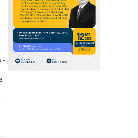
9
Harga Emas Melonjak
2,6%, Tembus Level
Tertinggi dalam 7 Pekan
10
Harga Emas Menuju US$
4.800, Simak
Proyeksinya Hingga
Akhir Tahun
ks
»
11
Toyota Buka Peluang
Hadirkan Avanza Hybrid,
a
Veloz Hybrid Raih 16.000
SPK
12
BBCA, BMRI dan ASII di
Urutan Teratas, Cek
Saham Net Sell Terbesar
Asing, Jumat (7/8)