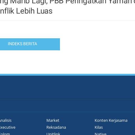
ng Marib Lagi, PBB Peringatkan Yaman 
flik Lebih Luas
INDEKS BERITA
nalisis
Market
Konten Kerjasama
Executive
Reksadana
Kilas
Kolom
Unitlink
Native