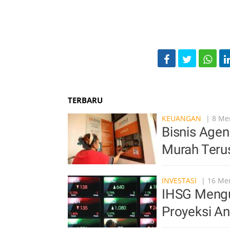
TERBARU
KEUANGAN
| 8 Men
Bisnis Agen
Murah Ter
INVESTASI
| 16 Men
IHSG Mengu
Proyeksi An