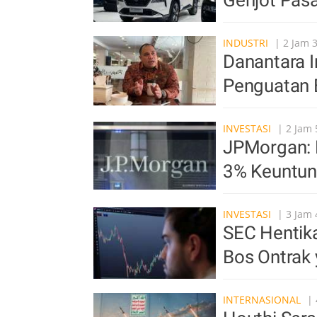
Genjot Pasa
INDUSTRI
| 2 Jam 
Danantara In
Penguatan 
INVESTASI
| 2 Jam 
JPMorgan: 
3% Keuntun
INVESTASI
| 3 Jam 
SEC Hentika
Bos Ontrak
INTERNASIONAL
| 