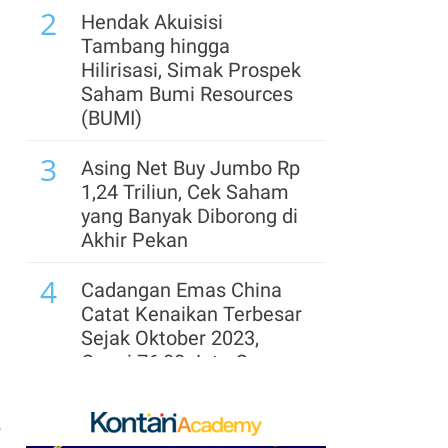
2
Hendak Akuisisi
Tambang hingga
Hilirisasi, Simak Prospek
Saham Bumi Resources
(BUMI)
3
Asing Net Buy Jumbo Rp
1,24 Triliun, Cek Saham
yang Banyak Diborong di
Akhir Pekan
4
Cadangan Emas China
Catat Kenaikan Terbesar
Sejak Oktober 2023,
Capai 76,08 Juta Ons
5
Harga Emas Rebound ke
p
US$ 4.300, Analis