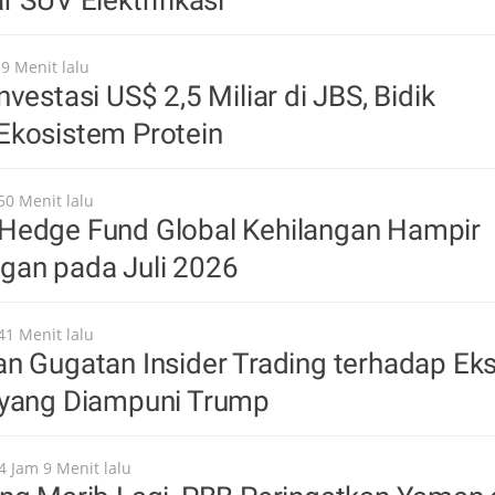
r SUV Elektrifikasi
39 Menit lalu
vestasi US$ 2,5 Miliar di JBS, Bidik
Ekosistem Protein
50 Menit lalu
Hedge Fund Global Kehilangan Hampir
gan pada Juli 2026
41 Menit lalu
n Gugatan Insider Trading terhadap Ek
 yang Diampuni Trump
4 Jam 9 Menit lalu