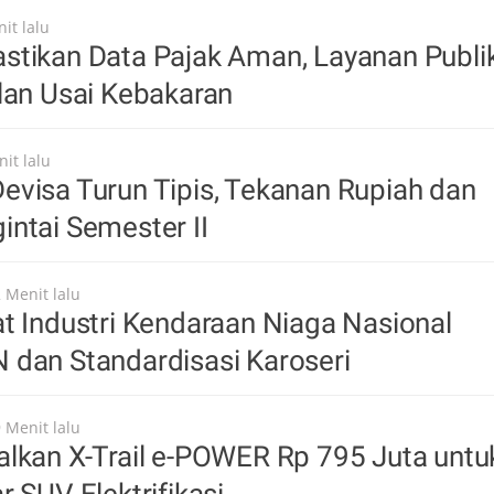
it lalu
stikan Data Pajak Aman, Layanan Publi
lan Usai Kebakaran
it lalu
visa Turun Tipis, Tekanan Rupiah dan
ntai Semester II
 Menit lalu
t Industri Kendaraan Niaga Nasional
 dan Standardisasi Karoseri
 Menit lalu
lkan X-Trail e-POWER Rp 795 Juta untu